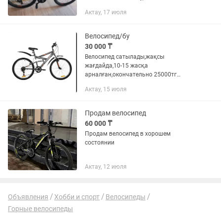
состоянии.
Актау, 17 июля
Велосипед/бу
30 000 ₸
Велосипед сатылады,жақсы
жағдайда,10-15 жасқа
арналған,окончательно 25000тг
болпды
Актау, 15 июля
Продам велосипед
60 000 ₸
Продам велосипед в хорошем
состоянии
Актау, 12 июля
Объявления
Хобби и спорт
Велосипеды
Горные велосипеды