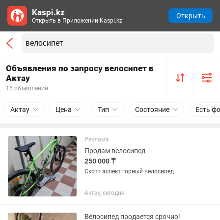
Kaspi.kz
Открыть
Открыть в Приложении Kaspi.kz
Объявления по запросу велосипет в
Актау
15 объявлений
Актау
Цена
Тип
Состояние
Есть ф
Реклама
Продам велосипед
250 000 ₸
Скотт аспект горный велосипед
Актау, сегодня
Велосипед продается срочно!