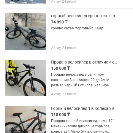
Актау, 24 июля
За 120 брали
горный велосипед срочно сатылады
74 990 ₸
срочно сатам торговыйсы бар
Актау, 24 июля
Продаю велосипед в отличном состояние Scott Aspect 970 29 дюйм М черный
150 000 ₸
Продаю велосипед в отличном
состояние Scott Aspect 29 дюйм М
размер черный Есть специальное
детское кресло сзади, одним нажатием
Актау, 17 июля
вставляется и убирается. Покупал в
2023 году в апреле. Есть документы...
Горный велосипед 19, колеса 29
110 000 ₸
Продаю горный велосипед, рама 19",
механнические дисковые тормоза,
колеса 29". Мало б/у, в отличном