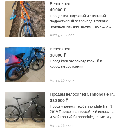
коробке, в...
Велосипед
40 000 ₸
Продается надежный и стильный
подростковый велосипед. Отлично
подойдет как для парней, так и для
девушек ростом примерно от 140 до
Актау, 29 июля
165 см (возраст 10–15 лет). Велосипед
полностью на ходу, обслужен и...
Велосипед
30 000 ₸
Продаётся велосипед горный в
хорошем состоянии
Актау, 25 июля
Продам велосипед Cannondale Trail 3
320 000 ₸
Продам велосипед Cannondale Trail 3
2019 Пересел на шоссейный велосипед
и мой горный Cannondale для меня уже
не интересен, хотя должен признать
Актау, 25 июля
что на нем было весело и комфортно