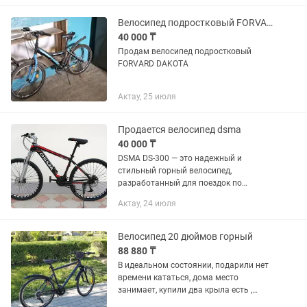
кататься. Катался...
Велосипед подростковый FORVARD DAKOTA
40 000 ₸
Продам велосипед подростковый
FORVARD DAKOTA
Актау, 25 июля
Продается велосипед dsma
40 000 ₸
DSMA DS-300 — это надежный и
стильный горный велосипед,
разработанный для поездок по
различным типам местности — от
Актау, 24 июля
городских улиц до легкого бездорожья.
Основные характеристики: Модель:
DSMA...
Велосипед 20 дюймов горный
88 880 ₸
В идеальном состоянии, подарили нет
времени кататься, дома место
занимает, купили два крыла есть ,
светоотражатель, бутылка для воды.