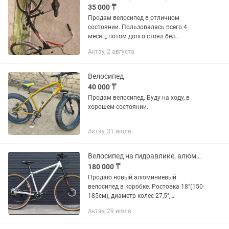
35 000 ₸
Продам велосипед в отличном
состоянии. Пользовалась всего 4
месяц, потом долго стоял без
использования. ✅ Почти как новый ✅
Актау, 2 августа
Всё работает ✅ В комплекте: замок,
насос, ключи ⚠️ Немного сломана
педаль...
Велосипед
40 000 ₸
Продам велосипед. Буду на ходу, в
хорошем состоянии.
Актау, 31 июля
Велосипед на гидравлике, алюминий 18, новый
180 000 ₸
Продаю новый алюминиевый
велосипед в коробке. Ростовка 18"(150-
185см), диаметр колес 27,5",
облегченная алюминиевая рама,
Актау, 29 июля
гидравлические тормоза, пром.
подшипники на втулках. Велосипед в