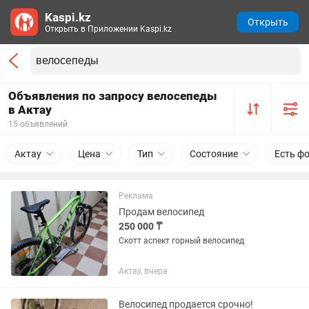
Kaspi.kz
Открыть
Открыть в Приложении Kaspi.kz
Объявления по запросу велосепеды
в Актау
15 объявлений
Актау
Цена
Тип
Состояние
Есть ф
Реклама
Продам велосипед
250 000 ₸
Скотт аспект горный велосипед
Актау, вчера
Велосипед продается срочно!