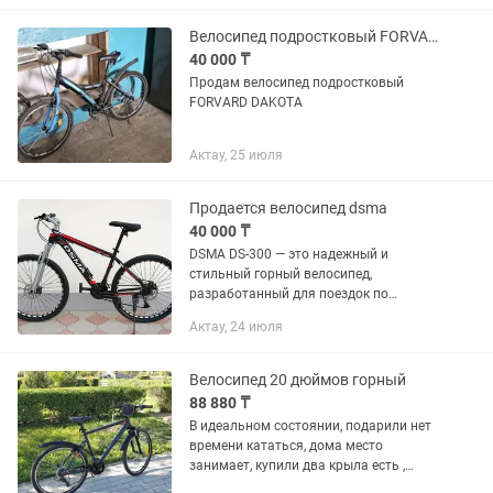
кататься. Катался...
Велосипед подростковый FORVARD DAKOTA
40 000 ₸
Продам велосипед подростковый
FORVARD DAKOTA
Актау, 25 июля
Продается велосипед dsma
40 000 ₸
DSMA DS-300 — это надежный и
стильный горный велосипед,
разработанный для поездок по
различным типам местности — от
Актау, 24 июля
городских улиц до легкого бездорожья.
Основные характеристики: Модель:
DSMA...
Велосипед 20 дюймов горный
88 880 ₸
В идеальном состоянии, подарили нет
времени кататься, дома место
занимает, купили два крыла есть ,
светоотражатель, бутылка для воды.