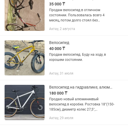
35 000 ₸
Продам велосипед в отличном
состоянии. Пользовалась всего 4
месяц, потом долго стоял без
использования. ✅ Почти как новый ✅
Актау, 2 августа
Всё работает ✅ В комплекте: замок,
насос, ключи ⚠️ Немного сломана
педаль...
Велосипед
40 000 ₸
Продам велосипед. Буду на ходу, в
хорошем состоянии.
Актау, 31 июля
Велосипед на гидравлике, алюминий 18, новый
180 000 ₸
Продаю новый алюминиевый
велосипед в коробке. Ростовка 18"(150-
185см), диаметр колес 27,5",
облегченная алюминиевая рама,
Актау, 29 июля
гидравлические тормоза, пром.
подшипники на втулках. Велосипед в