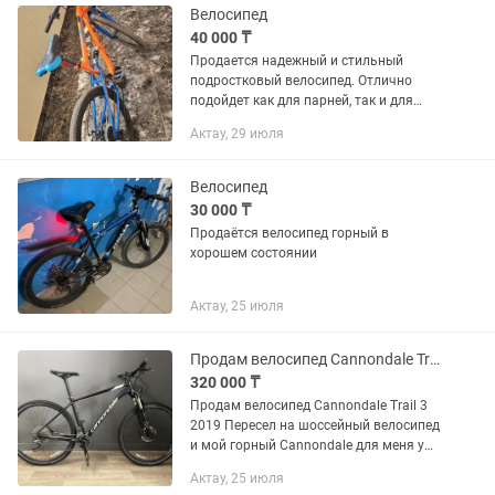
коробке, в...
Велосипед
40 000 ₸
Продается надежный и стильный
подростковый велосипед. Отлично
подойдет как для парней, так и для
девушек ростом примерно от 140 до
Актау, 29 июля
165 см (возраст 10–15 лет). Велосипед
полностью на ходу, обслужен и...
Велосипед
30 000 ₸
Продаётся велосипед горный в
хорошем состоянии
Актау, 25 июля
Продам велосипед Cannondale Trail 3
320 000 ₸
Продам велосипед Cannondale Trail 3
2019 Пересел на шоссейный велосипед
и мой горный Cannondale для меня уже
не интересен, хотя должен признать
Актау, 25 июля
что на нем было весело и комфортно