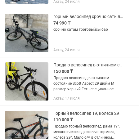
Актау, 24 июля
За 120 брали
горный велосипед срочно сатылады
74 990 ₸
срочно сатам торговыйсы бар
Актау, 24 июля
Продаю велосипед в отличном состояние Scott Aspect 970 29 дюйм М черный
150 000 ₸
Продаю велосипед в отличном
состояние Scott Aspect 29 дюйм М
размер черный Есть специальное
детское кресло сзади, одним нажатием
Актау, 17 июля
вставляется и убирается. Покупал в
2023 году в апреле. Есть документы...
Горный велосипед 19, колеса 29
110 000 ₸
Продаю горный велосипед, рама 19",
механнические дисковые тормоза,
колеса 29". Мало б/у, в отличном