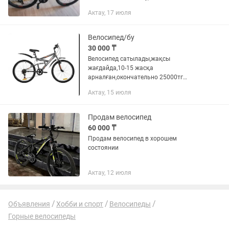
состоянии.
Актау, 17 июля
Велосипед/бу
30 000 ₸
Велосипед сатылады,жақсы
жағдайда,10-15 жасқа
арналған,окончательно 25000тг
болпды
Актау, 15 июля
Продам велосипед
60 000 ₸
Продам велосипед в хорошем
состоянии
Актау, 12 июля
Объявления
Хобби и спорт
Велосипеды
Горные велосипеды