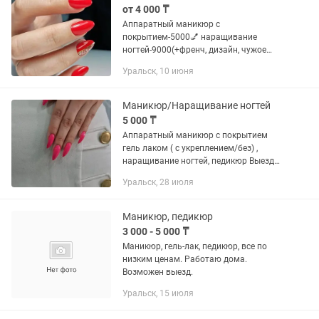
от 4 000 ₸
Аппаратный маникюр с
покрытием-5000💅 наращивание
ногтей-9000(+френч, дизайн, чужое
снятие) педикюр полный -10000
Уральск, 10 июня
Педикюр с покрытием -6000 Обработка
стопы, без покрытия-5000
Стерилизация...
Маникюр/Наращивание ногтей
5 000 ₸
Аппаратный маникюр с покрытием
гель лаком ( с укреплением/без) ,
наращивание ногтей, педикюр Выезд
на дом есть. Сертифицированный
Уральск, 28 июля
мастер
Маникюр, педикюр
3 000 - 5 000 ₸
Маникюр, гель-лак, педикюр, все по
низким ценам. Работаю дома.
Возможен выезд.
Уральск, 15 июля