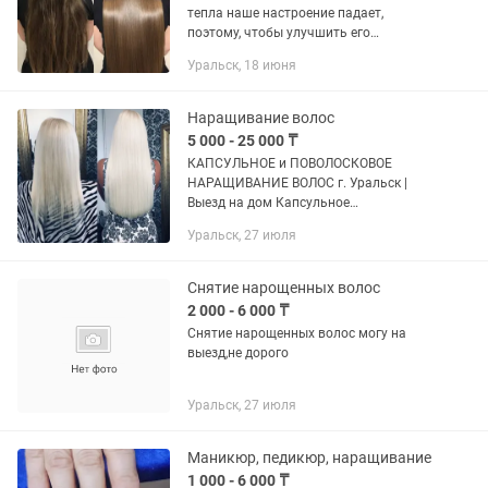
тепла наше настроение падает,
поэтому, чтобы улучшить его
приглашаю Вас к себе на процедуры.
Уральск, 18 июня
Идеальные волосы всегда поднимают
настроение. 10 проблем, которые...
Наращивание волос
5 000 - 25 000 ₸
КАПСУЛЬНОЕ и ПОВОЛОСКОВОЕ
НАРАЩИВАНИЕ ВОЛОС г. Уральск |
Выезд на дом Капсульное
наращивание Стандарт, Микро, Нано
Уральск, 27 июля
капсулы. Подберу под толщину твоих
волос Поволосковое наращивание
максимально...
Снятие нарощенных волос
2 000 - 6 000 ₸
Снятие нарощенных волос могу на
выезд,не дорого
Уральск, 27 июля
Маникюр, педикюр, наращивание
1 000 - 6 000 ₸