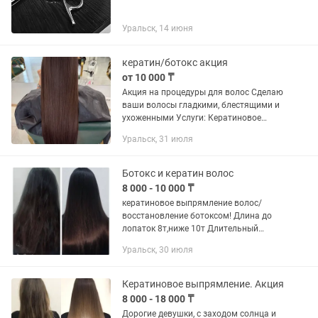
Уральск, 14 июня
кератин/ботокс акция
от 10 000 ₸
Акция на процедуры для волос Сделаю
ваши волосы гладкими, блестящими и
ухоженными Услуги: Кератиновое
выпрямление - 10000 тг Ботокс для
Уральск, 31 июля
волос - 10000 тг Микс (кератин +
ботокс) - 15000 тг Стрижка...
Ботокс и кератин волос
8 000 - 10 000 ₸
кератиновое выпрямление волос/
восстановление ботоксом! Длина до
лопаток 8т,ниже 10т Длительный
эффект Высококачественные
Уральск, 30 июля
материалы На дом и на выезд
Кератиновое выпрямление. Акция
8 000 - 18 000 ₸
Дорогие девушки, с заходом солнца и