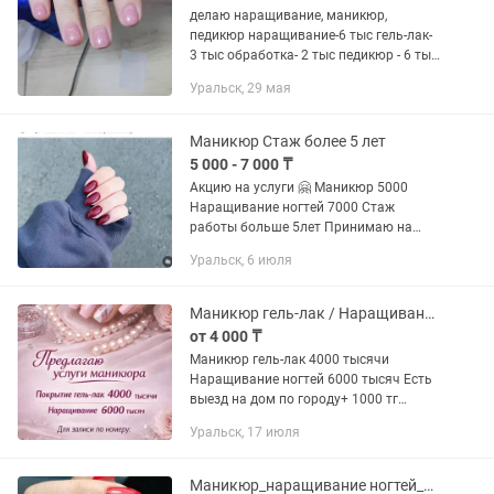
делаю наращивание, маникюр,
педикюр наращивание-6 тыс гель-лак-
3 тыс обработка- 2 тыс педикюр - 6 тыс
возможен выезд на дом оплата
Уральск, 29 мая
проезда. возможен приём клиентов на
дому. мой инстаграм: .07
Маникюр Стаж более 5 лет
5 000 - 7 000 ₸
Акцию на услуги 🤗 Маникюр 5000
Наращивание ногтей 7000 Стаж
работы больше 5лет Принимаю на
дому Район детская больница Запись
Уральск, 6 июля
заранее Возможен выезд
Маникюр гель-лак / Наращивание ногтей
от 4 000 ₸
Маникюр гель-лак 4000 тысячи
Наращивание ногтей 6000 тысяч Есть
выезд на дом по городу+ 1000 тг
Снятие чужой работы + 1000 тг Снятие
Уральск, 17 июля
моей работы с последующим
покрытием бесплатно Все стерильно...
Маникюр_наращивание ногтей_педикюр. Курсы