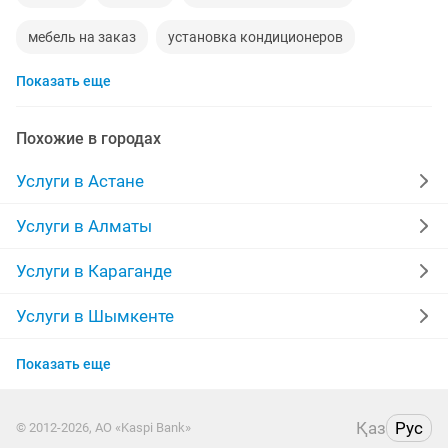
мебель на заказ
установка кондиционеров
Показать еще
уколы на дому
москитные сетки
ворота
диван
грузоперевозки газель
манипулятор
Похожие в городах
тамада
прихожая
двери
сборка мебели
Услуги в Астане
компьютер
стяжка полов
дизайн
Услуги в Алматы
материнская плата
забор
укладка ламината
Услуги в Караганде
фотограф
шкаф
камаз
ремонт ванной
Услуги в Шымкенте
Услуги в Усть-Каменогорске
обои
сварочные работы
кухни на заказ
Показать еще
Услуги в Актобе
отделочные работы
пластиковые двери
Қаз
Рус
© 2012-2026, АО «Kaspi Bank»