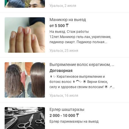
Уральск, 2 июля
Маникюр на выезд
от 5 500 ₸
На выезд. Стаж работы
12лет.Маникюр гель-лак, укрепление,
педикюр смарт. Педикюр полная
обработка с гелем.!
Уральск, 25 июня
Выпрямление волос кератином, лечение ботоксом
Договорная
👩✨ Кератиновое выпрямление и
ботокс волос 👩🦱✨ 🌟 Верни блеск,
силу и здоровье своим волосам! 🌟 📌
Идеально для тех, у кого: — сухие,
Уральск, 16 июля
поврежденные, пушащиеся волосы —
волосы после окрашивания или...
Ерлер шаштаразы
2 000 - 10 000 ₸
Ерлер парикмахеры на выезд