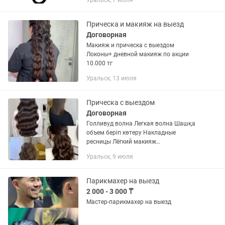
Уральск, 7 июля
Прическа и макияж на выезд
Договорная
Макияж и прическа с выездом
Локоны+ дневной макияж по акции
10.000 тг
Уральск, 13 июля
Прическа с выездом
Договорная
Голливуд волна Легкая волна Шашқа
объем беріп көтеру Накладные
ресницы Лёгкий макияж
Тойларға,жиындарға вызов
Уральск, 9 июля
хабардасыңыздар
Парикмахер на выезд
2 000 - 3 000 ₸
Мастер-парикмахер на выезд