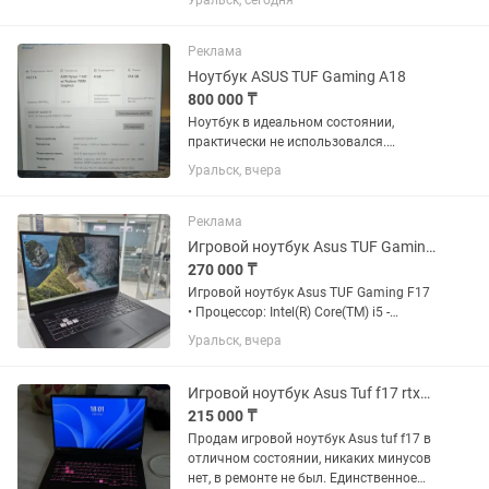
Уральск, сегодня
процессорами Intel Core (10-12
поколения), видеокартами GeForce RTX
(2050–3060) и экранами с...
Реклама
Ноутбук ASUS TUF Gaming A18
800 000 ₸
Ноутбук в идеальном состоянии,
практически не использовался.
Характеристики: Ryzen 7 260 RTX 5070
Уральск, вчера
8gb 1 tb ssd DDR5 32 gb
Реклама
Игровой ноутбук Asus TUF Gaming F17
270 000 ₸
Игровой ноутбук Asus TUF Gaming F17
• Процессор: Intel(R) Core(TM) i5 -
12500H • ОЗУ: 16GB • SSD: 500GB •
Уральск, вчера
Видеокарта: NVIDIA GeForce RTX 3050
Laptop GPU • Подсветка клавиатуры •
Диагональ экрана:...
Игровой ноутбук Asus Tuf f17 rtx3050ti
215 000 ₸
Продам игровой ноутбук Asus tuf f17 в
отличном состоянии, никаких минусов
нет, в ремонте не был. Единственное