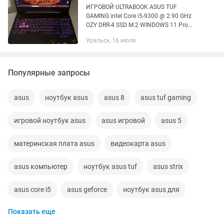
ИГРОВОЙ ULTRABOOK ASUS TUF
GAMING intel Core i5-9300 @ 2.90 GHz
OZY DRR-4 SSD M.2 WINDOWS 11 Pro
ORIGINALS INTEL HD GRAPHICS 630
Уральск, 16 июля
NVIDIA GEFORCE GTX 1650 В
ОТЛИЧНОМ СОСТОЯНИИ БАТАРЕЯ
ДЕРЖИТ СМЕЛО !...
Популярные запросы
asus
ноутбук asus
asus 8
asus tuf gaming
игровой ноутбук asus
asus игровой
asus 5
материнская плата asus
видеокарта asus
asus компьютер
ноутбук asus tuf
asus strix
asus core i5
asus geforce
ноутбук asus для
Показать еще
asus core
видео карта asus
корпус asus