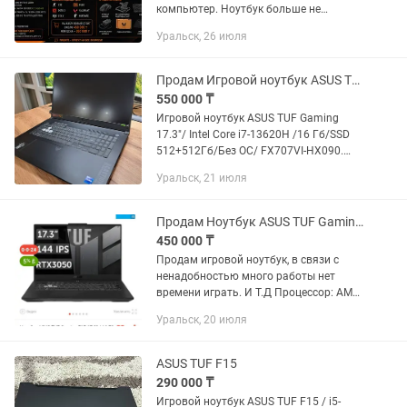
компьютер. Ноутбук больше не
использую. Характеристики:
Уральск, 26 июля
Процессор: AMD Ryzen 5 4600H (6 ядер
/ 12 потоков) ...
Продам Игровой ноутбук ASUS TUF Gaming 17.3
550 000 ₸
Игровой ноутбук ASUS TUF Gaming
17.3"/ Intel Core i7-13620H /16 Гб/SSD
512+512Гб/Без ОС/ FX707VI-HX090.
Продам ноутбук б/у (работали на нем
Уральск, 21 июля
где-то 1 год). Состояние - отличное, ни
царапин, ни...
Продам Ноутбук ASUS TUF Gaming F17 17.3
450 000 ₸
Продам игровой ноутбук, в связи с
ненадобностью много работы нет
времени играть. И Т.Д Процессор: АMD
Ryzen 7 7735HS Видеокарта: GeForce
Уральск, 20 июля
RTX 4050. Общий объем накопителя:
512.0 Гб Частота...
ASUS TUF F15
290 000 ₸
Игровой ноутбук ASUS TUF F15 / i5-