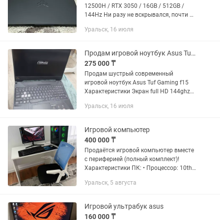
12500H / RTX 3050 / 16GB / 512GB /
144Hz Ни разу не вскрывался, почти не
пользовались, вся коллекция.
Уральск, 16 июля
Отсутствует 3 клавиши: 2 alt и кнопка
вниз Полная комплектация...
Продам игровой ноутбук Asus Tuf gaming i5
275 000 ₸
Продам шустрый современный
игровой ноутбук Asus Tuf Gaming f15
Характеристики Экран full HD 144ghz
Intel core i5 10400h 2500ghz Ram 16gb
Уральск, 16 июля
ddr4 Ssd 512gb Nvidia RTX 1650 4gb В
отличном состоянии...
Игровой компьютер
400 000 ₸
Продаётся игровой компьютер вместе
с периферией (полный комплект)!
Характеристики ПК: • Процессор: 10th
Gen Intel(R) Core(TM) i5-10400F •
Уральск, 5 августа
Материнская плата: GIGABYTE H510M K
V2 • Видеокарта: GeForce...
Игровой ультрабук asus
160 000 ₸