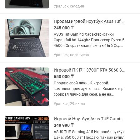
нету одной кнопки,стоит 50тг новые и
Уральск, сегодня
кнопки S-Z-X не работают. Экран 17
дюймов 144гц, в...
Продам игрвой ноутбук Asus Tuf Gaming
245 000 ₸
ASUS Tuf Gaming Характеристики
Экран full hd 144ghz Процессор Ryzen 5
4600h Оперативная память 16гб Ссд
512гб Nvidia 1650 GTX 4гб В отличном
Уральск, позавчера
состоянии Игры тянет хорошо Заряд
держит
Игровой ПК i7-13700F RTX 5060 32GB ASUS TUF 280Hz Полный комплект
650 000 ₸
Продаю свой личный игровой
комплект премиум-класса. Компьютер
собирал лично для себя, а не на
продажу. Все комплектующие
Уральск, 29 июля
подбирались без экономии, с расчетом
на максимальную
производительность,...
Игровой Ноутбук Asus TUF Gaming A15
349 990 ₸
ASUS TUF Gaming A15 Игровой ноутбук
Цена: 350 000 тг Продаю, так как купил