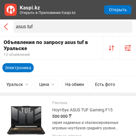
Kaspi.kz
Открыть
Открыть в Приложении Kaspi.kz
Объявления по запросу asus tuf в
Уральске
13 объявлений
Электроника
Уральск
Цена
На обмен
Есть фото
Реклама
Ноутбук ASUS TUF Gaming F15
500 000 ₸
серия надежных и сбалансированных
игровых ноутбуков среднего уровня
(15.6") от ASUS. Они оснащаются