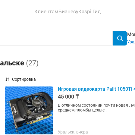
Клиентам
Бизнесу
Kaspi Гид
Мой
Ура
ральске
(27)
Сортировка
Игровая видеокарта Palit 1050Ti 
45 000 ₸
В отличном состоянии почти новая . М
среднем,пломбы целые .
Уральск, вчера