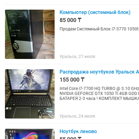
Компьютер (системный блок)
85 000 ₸
Продам Системный Блок i7-3770 1050ti
Уральск, 27 июля
Распродажа ноутбуков Уральск А
155 000 ₸
Intel Core i7-7700 HQ TURBO @ 3.10 G
NVIDIA GEFORCE GTX 1050 Ti 4GB G
БАТАРЕЯ 2-3 часа ! КОМПЛЕКТ МЫШКА
Уральск, 24 июля
Ноутбук леново