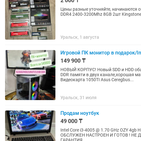
2 000 ₸
Цены разные уточняйте, начинаются о
DDR4 2400-3200Mhz 8GB 2шт Kingston
Уральск, 1 августа
Игровой ПК монитор в подарок/In
149 900 ₸
НОВЫЙ КОРПУС! Новый SDD и HDD обще
DDR памяти в двух канале,хорошая ма
Видеокарта 1050TI Asus Ceregbus...
Уральск, 31 июля
Продам ноутбук
49 000 ₸
Intel Core i3-4005 @ 1.70 GHz OZY 4
ОБСЛУЖЕН НАСТРОЕН И ГОТОВ ! НЕ 
ГАРАНТИЯ