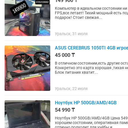
149 900 ₸
Компьютер в идеальном состоянии ни 
FPS,все летает! Тихий мощный есть по
подарок! Стоит свежая...
Уральск, 31 июля
ASUS CEREBRUS 1050TI 4GB игров
45 000 ₸
В отличном состоянии,есть другие ост
Конкретно это карта хорошая ,тихая н
Блок питания хватит...
Уральск, 22 июля
Ноутбук HP 500GB/AMD/4GB
54 990 ₸
Ноутбук HP 500GB/AMD/4GB Цена 5499
хорошем состоянии, оперативная памя
отлично подходит для учёбы и...