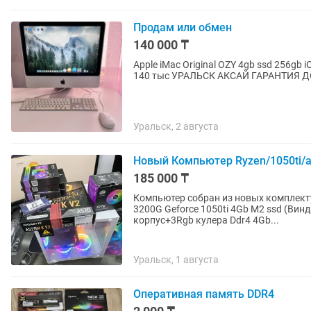
Продам или обмен
140 000 ₸
Apple iMac Original OZY 4gb ssd 256
140 тыс УРАЛЬСК АКСАЙ ГАРАНТИЯ 
Уральск, 2 августа
Новый Компьютер Ryzen/1050ti/
185 000 ₸
Компьютер собран из новых комплекту
3200G Geforce 1050ti 4Gb M2 ssd (Винда стартует за 5 секунд) 240Gb Новый белый
корпус+3Rgb кулера Ddr4 4Gb...
Уральск, 1 августа
Оперативная память DDR4