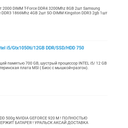
т 2000 DIMM T-Force DDR4 3200Mhz 8GB 2шт Samsung
e DDR3 1866Mhz 4GB 2шт SO-DIMM Kingston DDR3 2gb 1шт
tel i5/Gtx1050ti/12GB DDR/SSD/HDD 750
й памятью 700 GB, шустрый процессор INTEL i5/ 12 GB
теринская плата MSI ( Биос с мышкой+разгон).
gb HDD 500g NVIDIA GEFORCE 920 M ! ПОЛНОСТЬЮ
ДЕРЖИТ БАТАРЕЯ ! УРАЛЬСК АКСАЙ ДОСТАВКА