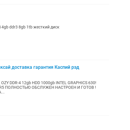
 4gb ddr3 8gb 1tb жесткий диск
ксай доставка гарантия Каспий рэд
Hz OZY DDR-4 12gb HDD 1000gb INTEL GRAPHICS 630!
DD R5 ПОЛНОСТЬЮ ОБСЛУЖЕН НАСТРОЕН И ГОТОВ !
...