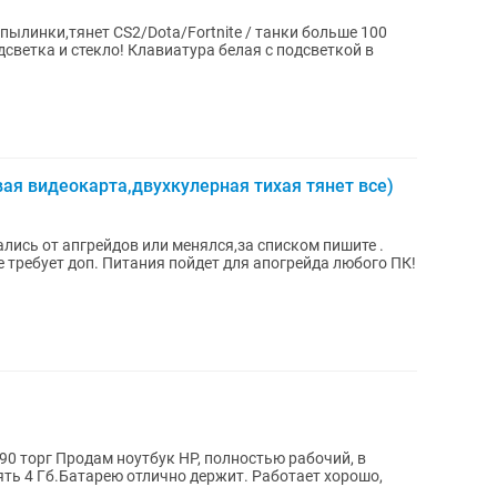
пылинки,тянет CS2/Dota/Fortnite / танки больше 100
дсветка и стекло! Клавиатура белая с подсветкой в
ая видеокарта,двухкулерная тихая тянет все)
ались от апгрейдов или менялся,за списком пишите .
е требует доп. Питания пойдет для апогрейда любого ПК!
0 торг Продам ноутбук HP, полностью рабочий, в
ть 4 Гб.Батарею отлично держит. Работает хорошо,