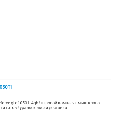
050Ti
 geforce gtx 1050 ti 4gb ! игровой комплект мыш клава
 и готов ! уральск аксай доставка