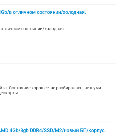
4Gb/в отличном состоянии/холодная.
 отличном состоянии/холодная.
йта. Состояние хорошее, не разбиралась, не шумит.
деокарты
MD 4Gb/8gb DDR4/SSD/M2/новый БП/корпус.