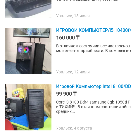
Уральск, 13 июля
ИГРОВОЙ КОМПЬЮТЕР/i5 10400f/1
160 000 ₸
В отличном состоянии все настроено,также есть д
можете этот приобрести. В комплекте 
Уральск, 12 июля
Игровой Компьютер intel 8100/DD
99 900 ₸
Core i3 8100 Ddr4 samsung 8gb 1050ti Pali
и ТИХИЙ!!! В отличном состоянии,обслужен,очень мало пользовались,тянет любые игры на
средних...
Уральск, 4 августа