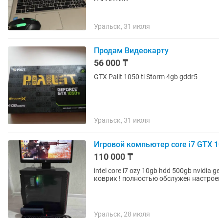
Уральск, 31 июля
Продам Видеокарту
56 000 ₸
GTX Palit 1050 ti Storm 4gb gddr5
Уральск, 31 июля
Игровой компьютер core i7 GTX 1
110 000 ₸
intel core i7 ozy 10gb hdd 500gb nvidia
коврик ! полностью обслужен настроен
Уральск, 28 июля