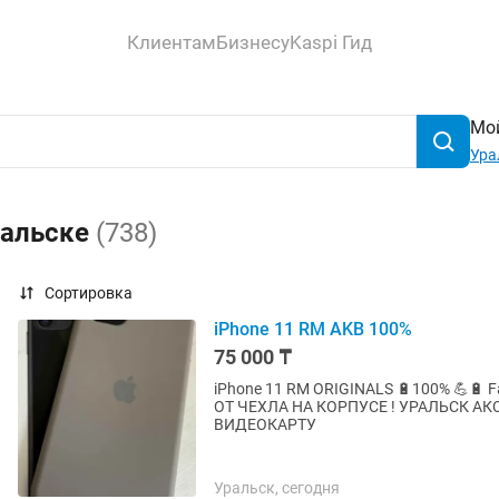
Клиентам
Бизнесу
Kaspi Гид
Мой
Ура
ральске
(738)
Сортировка
iPhone 11 RM AKB 100%
75 000 ₸
iPhone 11 RM ORIGINALS 🔋100% 💪🔋
ОТ ЧЕХЛА НА КОРПУСЕ ! УРАЛЬСК АК
ВИДЕОКАРТУ
Уральск, сегодня