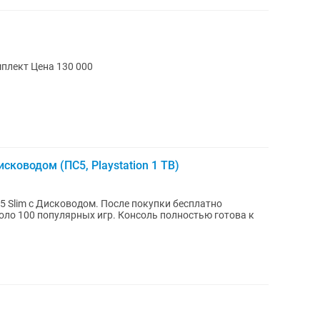
Айфон 13 128 гб АКБ 100% Полный комплект Цена 130 000
сководом (ПС5, Playstation 1 TB)
5 Slim с Дисководом. После покупки бесплатно
х игр. Консоль полностью готова к