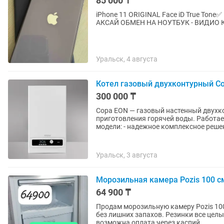
85 000 ₸
iPhone 11 ORIGINAL Face iD True To
АКСАЙ ОБМЕН НА НОУТБУК - ВИДИО 
Уральск, 4 августа
Котел газовый двухконтурный Co
300 000 ₸
Copa EON — газовый настенный двухк
приготовления горячей воды. Работа
модели: - надежное комплексное решен
Уральск, 3 августа
Морозильная камера Pozis 100 с
64 900 ₸
Продам морозильную камеру Pozis 100
без лишних запахов. Резинки все целы
возможна оплата через каспий...