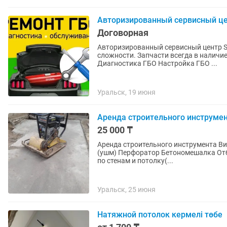
Авторизированный сервисный цен
Договорная
Авторизированный сервисный центр STAG по г. Уральск. 
сложности. Запчасти всегда в наличие. Обслуживание ГБО Монтаж - Демонтаж 
Диагностика ГБО Настройка ГБО ...
Уральск, 19 июня
Аренда строительного инструмен
25 000 ₸
Аренда строительного инструмента Вибронога( трамбовка) Виброплита(трамбовка) Болгарка
(ушм) Перфоратор Бетономешалка Отбойник Строительный вертолёт Шлифовальная машина
по стенам и потолку(...
Уральск, 25 июня
Натяжной потолок кермелі төбе