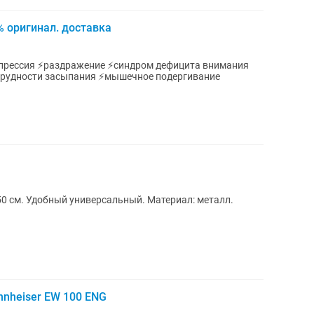
% оригинал. доставка
ссия ⚡️раздражение ⚡️синдром дефицита внимания
 трудности засыпания ⚡️мышечное подергивание
50 см. Удобный универсальный. Материал: металл.
nheiser EW 100 ENG