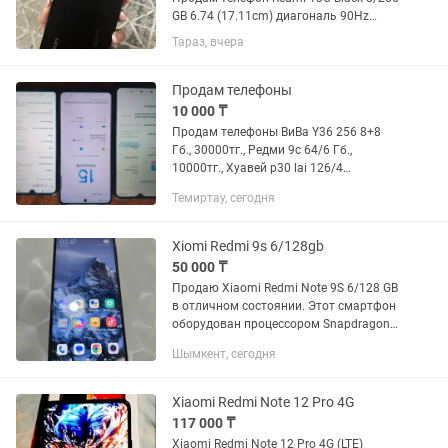
GB 6.74 (17.11cm) диагональ 90Hz
дисплей 50MP AI камера 5 000mAh
Тараз, вчера
батарея Торг уместен
Продам телефоны
10 000 ₸
Продам телефоны ВиВа Y36 256 8+8
Гб., 30000тг., Редми 9c 64/6 Гб.,
10000тг., Хуавей p30 lai 126/4
Гб.,25000тг., Без торга и обмена
Темиртау, сегодня
Перекупщики проходите мимо
Xiomi Redmi 9s 6/128gb
50 000 ₸
Продаю Xiaomi Redmi Note 9S 6/128 GB
в отличном состоянии. Этот смартфон
оборудован процессором Snapdragon
720G, дисплеем 6,67 дюйма и батареей
Шымкент, сегодня
на 5020 матч для долгого времени
работы. Камера 48 Мп с...
Xiaomi Redmi Note 12 Pro 4G
117 000 ₸
Xiaomi Redmi Note 12 Pro 4G (LTE)