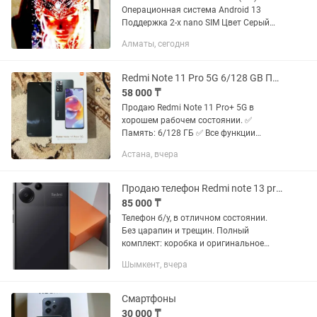
Операционная система Android 13
Поддержка 2-х nano SIM Цвет Серый
Экрана AMOLED, 6.67 120 Гц, HDR Dolby
Алматы, сегодня
Vision Процессор 8-ядерный Qualcomm
Snapdragon Частота...
Redmi Note 11 Pro 5G 6/128 GB Полный комплект
58 000 ₸
Продаю Redmi Note 11 Pro+ 5G в
хорошем рабочем состоянии. ✅
Память: 6/128 ГБ ✅ Все функции
работают отлично: связь, Wi-Fi,
Астана, вчера
камеры, динамики, отпечаток, зарядка
— без нареканий. ✅ В комплекте...
Продаю телефон Redmi note 13 pro plus 5G
85 000 ₸
Телефон б/у, в отличном состоянии.
Без царапин и трещин. Полный
комплект: коробка и оригинальное
зарядное устройство 120W. Гарантия
Шымкент, вчера
действует до 19.07.2027. • Основные
характеристики: • Экран: 6.67"...
Смартфоны
30 000 ₸