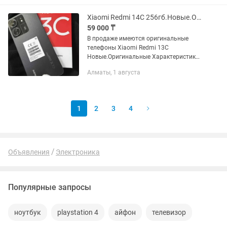
виснет....
Xiaomi Redmi 14C 256гб.Новые.Оригинал
59 000 ₸
В продаже имеются оригинальные
телефоны Xiaomi Redmi 13C
Новые.Оригинальные Характеристики:
Экран: IPS HD+, 6.79" (1080x2460),
Алматы, 1 августа
Процессор: MediaTek Helio G88;
Память: оперативная 8 ГБ,
встроенная...
1
2
3
4
Объявления
Электроника
Популярные запросы
ноутбук
playstation 4
айфон
телевизор