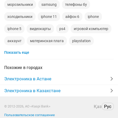
морозильники
samsung
телефоны бу
холодильники
iphone 11
айфон 6
iphone
iphone 5
видеокарты
ps4
игровой компьютер
аккаунт
материнская плата
playstation
Показать еще
стиральная машина
айфон 7
беспроводные наушники
процессор
ddr2
Похожие в городах
xiaomi
gtx
macbook
компьютер
пылесос
Электроника в Астане
geforce gtx
ipad 2
колонки
телефон
Электроника в Казахстане
радиодетали
Қаз
Рус
© 2012-2026, АО «Kaspi Bank»
Пользовательское соглашение