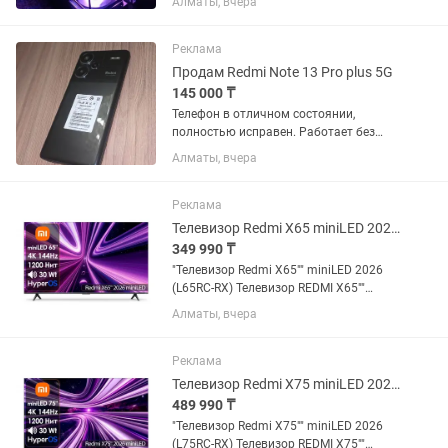
Алматы, вчера
так и для родных, так же подойдет для
работы в тяжелых задачах.
Характеристики: Корпус Ocypus...
Реклама
Продам Redmi Note 13 Pro plus 5G
145 000 ₸
Телефон в отличном состоянии,
полностью исправен. Работает без
нареканий, не зависает, все функции
Алматы, вчера
исправны. Отлично подойдет как для
повседневного использования, так и
для игр. Характеристики: -...
Реклама
Телевизор Redmi X65 miniLED 2026 L65RC-RX [165см, 4K/144Hz, Mini LED]
349 990 ₸
"Телевизор Redmi X65"" miniLED 2026
(L65RC-RX) Телевизор REDMI X65""
miniLED 2026 L65RC-RX с Mini LED
Алматы, вчера
экраном с 384 зонами локального
затемнения и 1200 Нет яркости –
выбор многих пользователей....
Реклама
Телевизор Redmi X75 miniLED 2026 L75RC-RX [191см, 4K/144Hz, Mini LED]
489 990 ₸
"Телевизор Redmi X75"" miniLED 2026
(L75RC-RX) Телевизор REDMI X75""