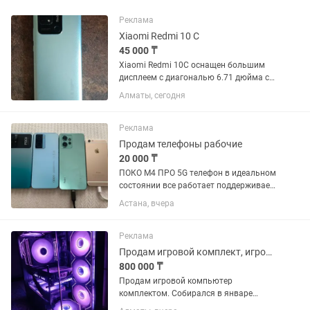
Реклама
Xiaomi Redmi 10 C
45 000 ₸
Xiaomi Redmi 10C оснащен большим
дисплеем с диагональю 6.71 дюйма с
защитным стеклом Corning Gorilla
Алматы, сегодня
Glass, которое защищает экран от
царапин и повреждений при падениях.
Redmi 10C позволяет...
Реклама
Продам телефоны рабочие
20 000 ₸
ПОКО М4 ПРО 5G телефон в идеальном
состоянии все работает поддерживает
90гц и сети 5G В наличии еще есть
Астана, вчера
iPhone 6 64gb 84 АКБ (ориг) 20 тыс
Redmi note 12 128gb 4G 35 тыс все
телефоны без трещины...
Реклама
Продам игровой комплект, игровой компьютер, монитор и периферия
800 000 ₸
Продам игровой компьютер
комплектом. Собирался в январе
2026г. Отличный подарок как для себя