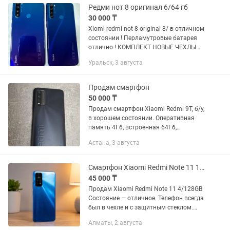
Редми нот 8 оригинал 6/64 гб
30 000 ₸
Xiomi redmi not 8 original 8/ в отличном
состоянии ! Перламутровые батарея
отлично ! КОМПЛЕКТ НОВЫЕ ЧЕХЛЫ
СТЁКЛА КОРОБКА ! УРАЛЬСК АКСАЙ
Уральск, 3 августа
ДОСТАВКА
Продам смартфон
50 000 ₸
Продам смартфон Xiaomi Redmi 9T, б/у,
в хорошем состоянии. Оперативная
память 4Гб, встроенная 64Гб,
процессор 8-ядерный с частотой
Астана, 3 августа
2,4ГГц, дисплей 6,53 дюйм (разрешение
2340×1080), с разрешением...
Смартфон Xiaomi Redmi Note 11 128 GB телефон сотка мобильный ксяоми ридми
45 000 ₸
Продам Xiaomi Redmi Note 11 4/128GB
Состояние — отличное. Телефон всегда
был в чехле и с защитным стеклом.
Царапин и дефектов нет. Работает как
Алматы, 2 августа
новый — быстрый, плавный, ничего не