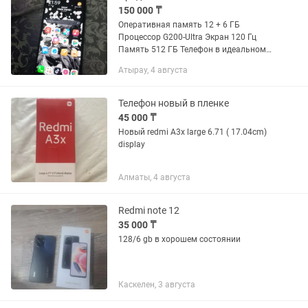
150 000 ₸
Оперативная память 12 + 6 ГБ
Процессор G200-Ultra Экран 120 Гц
Память 512 ГБ Телефон в идеальном
состоянии в защитной пленке, с чехлом
Атырау, 4 августа
и оригинальной зарядкой Был
приобретен в феврале и почти не...
Телефон новый в пленке
45 000 ₸
Новый redmi A3x large 6.71 ( 17.04cm)
display
Алматы, 4 августа
Redmi note 12
35 000 ₸
128/6 gb в хорошем состоянии
Каскелен, 3 августа