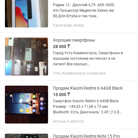
Редми 12 . Дисплей 6,79. АКБ 5000
mh.Процессор Медиатек Хелио жи
88.Для Ютуба и тик тока
отлично.Память 8гб-256 гб.Два чехла.
Караганда, вчера
Хорошие смартфоны
28 000 ₸
Город Усть-Каменогорск. Смартфоны в
хорошем состоянии не глючат и не
лагают.Все хорошо
работают.Верификация всех
Усть-Каменогорск, позавчера
смартфонов пройдена. У вас есть
возможность не ездить по всему
городу а выбрать...
Продам Xiaomi Redmi 6 64GB Black
15 000 ₸
Смартфон Xiaomi Redmi 6 64GB Black
Размер : 149,33 x 71,68 x 75 мм
Bluetooth: Есть Диагональ: 5.45" (13.8
см) Тип телефона: Смартфон Материал
Астана, 4 августа
корпуса: Металл Тип дисплея: IPS
Объем встроенной памяти:...
Продам Xiaomi Redmi Note 15 Pro