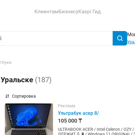
Клиентам
Бизнесу
Kaspi Гид
Мой
Ура
тбуки
в Уральске
(187)
Сортировка
Реклама
Ультрабук асер 8/
105 000 ₸
ULTRABOOK ACER / Intel Celeron / OZ
ДЕРЖИТ 💪🔋/ Windows 11 ORIGINAL/ 