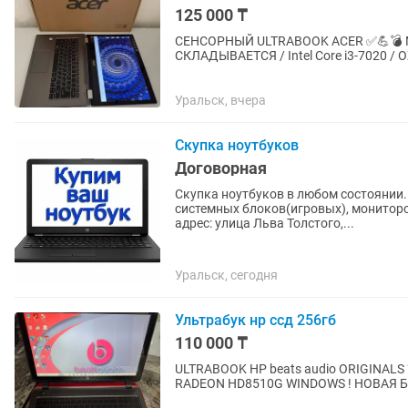
125 000 ₸
СЕНСОРНЫЙ ULTRABOOK ACER ✅💪
СКЛАДЫВАЕТСЯ / Intel Core i3-7020 / OZ
БАТАРЕЯ 🔋✅/ УРАЛЬСК АКСАЙ ДОСТ
Уральск, вчера
Скупка ноутбуков
Договорная
Скупка ноутбуков в любом состоянии. Бит
системных блоков(игровых), мониторов, комплектующих. 
адрес: улица Льва Толстого,...
Уральск, сегодня
Ультрабук нр ссд 256гб
110 000 ₸
ULTRABOOK HP beats audio ORIGINA
RADEON HD8510G WINDOWS ! НОВАЯ Б