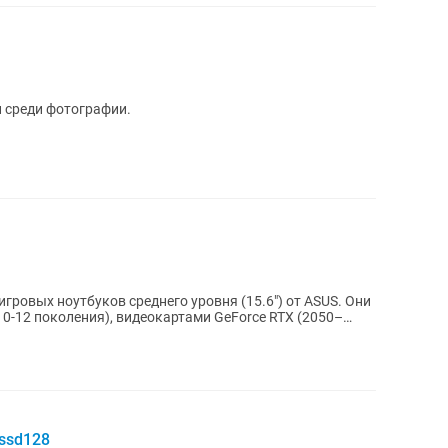
 среди фотографии.
гровых ноутбуков среднего уровня (15.6") от ASUS. Они
10-12 поколения), видеокартами GeForce RTX (2050–
 ssd128