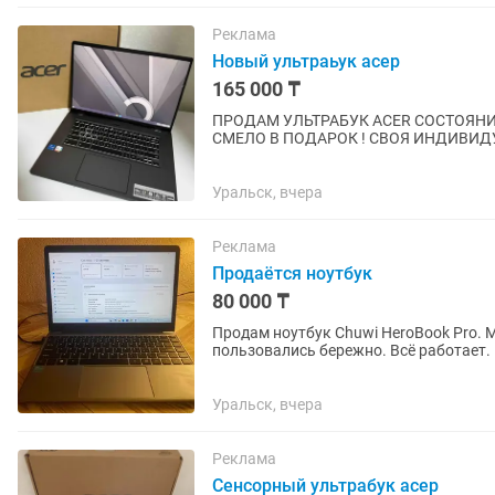
Реклама
Новый ультраьук асер
165 000 ₸
ПРОДАМ УЛЬТРАБУК ACER СОСТОЯНИ
СМЕЛО В ПОДАРОК ! СВОЯ ИНДИВИДУА
Core 5-1240P / OZY / SSD ! ДИСПЛЕЙ 120
Уральск, вчера
Реклама
Продаётся ноутбук
80 000 ₸
Продам ноутбук Chuwi HeroBook Pro.
пользовались бережно. Всё работает.
долго. Тонкий, стильный,...
Уральск, вчера
Реклама
Сенсорный ультрабук асер