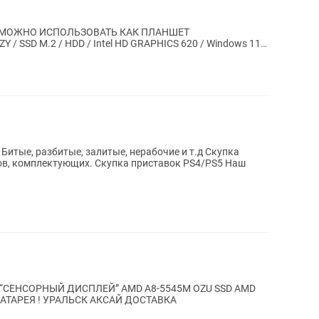
 МОЖНО ИСПОЛЬЗОВАТЬ КАК ПЛАНШЕТ
Y / SSD M.2 / HDD / Intel HD GRAPHICS 620 / Windows 11 /
АВКА
ые, разбитые, залитые, нерабочие и т.д Скупка
Скупка приставок PS4/PS5 Наш
LS “СЕНСОРНЫЙ ДИСПЛЕЙ” AMD A8-5545M OZU SSD AMD
АТАРЕЯ ! УРАЛЬСК АКСАЙ ДОСТАВКА