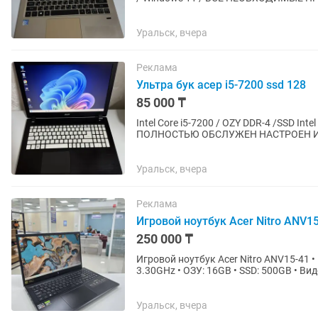
Уральск, вчера
Реклама
Ультра бук асер i5-7200 ssd 128
85 000 ₸
Intel Core i5-7200 / OZY DDR-4 /SSD Int
ПОЛНОСТЬЮ ОБСЛУЖЕН НАСТРОЕН И 
Уральск, вчера
Реклама
Игровой ноутбук Acer Nitro ANV1
250 000 ₸
Игровой ноутбук Acer Nitro ANV15-41 •
3.30GHz • ОЗУ: 16GB • SSD: 500GB • Видеокарта: NVIDIA GeForce RTX 2050 • Подсветка
клавиатуры • В хорошем...
Уральск, вчера