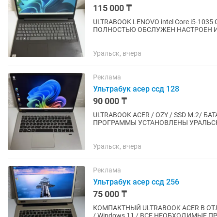
115 000 ₸
ULTRABOOK LENOVO intel Core i5-1035 G
ПОЛНОСТЬЮ ОБСЛУЖЕН НАСТРОЕН И 
Уральск, вчера
Реклама
Ультрабук асер ссд 128
90 000 ₸
ULTRABOOK ACER / OZY / SSD M.2/ Б
ПРОГРАММЫ УСТАНОВЛЕНЫ УРАЛЬС
Уральск, вчера
Реклама
Ультрабук асер ссд 256
75 000 ₸
КОМПАКТНЫЙ ULTRABOOK ACER В ОТЛ
/ Windows 11 / ВСЕ НЕОБХОДИМЫЕ 