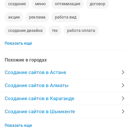
создание
меню
оптимизация
договор
акции
реклама
работа вид
создание дизайна
тех
работа оплата
Показать еще
телефоны на заказ
сдача
ключи
html
форма
создание лендингов
регистрация
Похожие в городах
телефон 5
удаленная работ
заявки
Создание сайтов в Астане
интернет магазины
сайты на заказ
Создание сайтов в Алматы
в интернет магазине
создание сайтов лендинг
Создание сайтов в Караганде
топ
создание лендинга
инстаграм
тек
Создание сайтов в Шымкенте
Создание сайтов в Усть-Каменогорске
красив
встреч
обновление
Показать еще