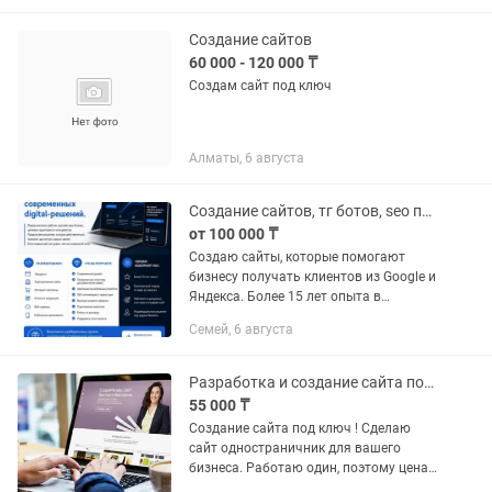
компьютер 🔹...
Создание сайтов
60 000 - 120 000 ₸
Создам сайт под ключ
Алматы, 6 августа
Создание сайтов, тг ботов, seo продвижение
от 100 000 ₸
Создаю сайты, которые помогают
бизнесу получать клиентов из Google и
Яндекса. Более 15 лет опыта в
разработке и SEO. Что могу сделать: •
Семей, 6 августа
Лендинг под ключ • Корпоративный
сайт • Интернет-магазин...
Разработка и создание сайта под ключ!
55 000 ₸
Создание сайта под ключ ! Сделаю
сайт одностраничник для вашего
бизнеса. Работаю один, поэтому цена
приемлемая, а качество отличное.