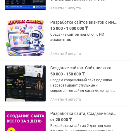
бренда? Сделаю быстро, качественно и
Алматы, 5 августа
по доступной цене. ✅ Лендинги ✅
Интернет-магазины ✅...
Разработка сайтов визиток с ИИ ассистентом.
15 000 - 1 000 000 ₸
Создание сайтов под ключ с ИИ
ассистентом.
Алматы, 5 августа
Создание сайтов. Сайт-визитка. Лендинг
50 000 - 150 000 ₸
Создам современный сайт под ключ
Разрабатывают стильные и
современные сайты-визитки, лендинги
(одностраничные сайты) и небольшие
Алматы, 4 августа
корпоративные сайты для бизнеса.
Подойдут для: • кафе и...
Разработка сайта, Создание сайта, Настройка Гугл (Google) рекламы
от 25 000 ₸
Разработаем сайт за 2 дня под ваш