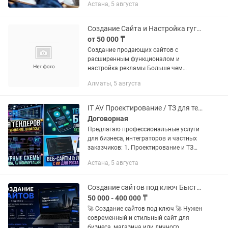
Астана, 5 августа
Ключевые компетенции: - Разработка
сайтов. - Настройка...
Создание Сайта и Настройка гугл рекламы
от 50 000 ₸
Создание продающих сайтов с
расширенным функционалом и
настройка рекламы Больше чем
просто сайт-визитка — создаю
Алматы, 5 августа
полноценные инструменты для вашего
бизнеса. Я не просто верстаю
красивые страницы, а...
IT AV Проектирование / ТЗ для тендеров / Сайты и -боты
Договорная
Предлагаю профессиональные услуги
для бизнеса, интеграторов и частных
заказчиков: 1. Проектирование и ТЗ
(AV / Broadcast / IT): Разработка ТЗ:
Астана, 5 августа
Составление грамотных Технических
Заданий и...
Создание сайтов под ключ Быстро и качественно
50 000 - 400 000 ₸
🚀 Создание сайтов под ключ 🚀 Нужен
современный и стильный сайт для
бизнеса, магазина или личного