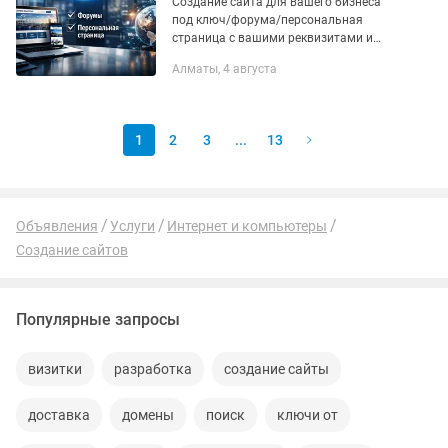
Создание сайта для вашего бизнеса
под ключ/форума/персональная
страница с вашими реквизитами и
контактами. • Что вы получаете? -
Алматы, 4 августа
Премиальный и неповторяющийся
стиль. - Свои возможности сайта. -...
1
2
3
...
13
Объявления
Услуги
Интернет и компьютеры
Создание сайтов
Популярные запросы
визитки
разработка
создание сайты
доставка
домены
поиск
ключи от