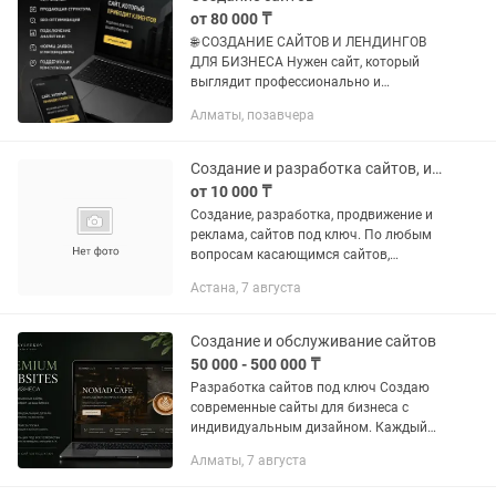
от 80 000 ₸
🌐 СОЗДАНИЕ САЙТОВ И ЛЕНДИНГОВ
ДЛЯ БИЗНЕСА Нужен сайт, который
выглядит профессионально и
приводит клиентов? Разработаем сайт
Алматы, позавчера
или продающий лендинг под ваш
бизнес. Подходит для: • строительных...
Создание и разработка сайтов, интернет магазин дизайн логотип под ключ
от 10 000 ₸
Создание, разработка, продвижение и
реклама, сайтов под ключ. По любым
вопросам касающимся сайтов,
создание домена, хостинга,
Астана, 7 августа
изготовления дизайна, логотипов,
баннеров, рекламы пишите, отвечу
сразу,...
Создание и обслуживание сайтов
50 000 - 500 000 ₸
Разработка сайтов под ключ Создаю
современные сайты для бизнеса с
индивидуальным дизайном. Каждый
проект разрабатывается с нуля под
Алматы, 7 августа
задачи клиента, без использования
готовых шаблонов. Что входит в...