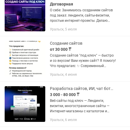
Договорная
О себе: Занимаюсь созданием сайтов
под заказ: лендинги, сайты-визитки,
простые интернет-проекты. Делаю
аккуратную верстку, адаптацию под
Уральск, 5 июля
телефоны и базовую оптимизацию.
Работаю без лишней воды —...
Создание сайтов
от 30 000 ₸
Создание сайтов "под ключ" — быстро
и со вкусом! Вам нужен сайт? Я помогу!
Что предлагаю: ✨ Современный
адаптивный дизайн ⚙️ Удобная и
Уральск, 4 июня
понятная структура ⚡ Быстрая
загрузка и оптимизация 🌐...
Разработка сайтов, ИИ, чат боты, IT решения
3 000 - 80 000 ₸
Веб-сайты под ключ — Лендинги,
визитки, многостраничные сайты —
Интернет-магазины с каталогом и
оплатой — Корпоративные сайты,
Уральск, 6 июля
порталы — SaaS, CRM/ERP-системы —
Адаптация под мобильные, высокая...