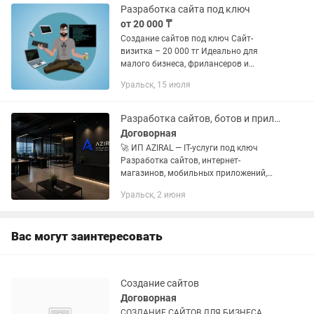
Разработка сайта под ключ
от 20 000 ₸
Создание сайтов под ключ Сайт-
визитка – 20 000 тг Идеально для
малого бизнеса, фрилансеров и
персональных страниц. Включает:
Уральск, 15 июля
Адаптивный дизайн 3-5 страниц (О нас,
Услуги, Контакты и др.) Форма...
Разработка сайтов, ботов и приложений
Договорная
🚀 ИП AZIRAL — IT-услуги под ключ
Разработка сайтов, интернет-
магазинов, мобильных приложений,
-ботов, CRM-систем и автоматизации
Уральск, 2 июня
бизнес-процессов. 💻 Компьютерная
помощь онлайн и на выезд: •...
Вас могут заинтересовать
Создание сайтов
Договорная
СОЗДАНИЕ САЙТОВ ДЛЯ БИЗНЕСА