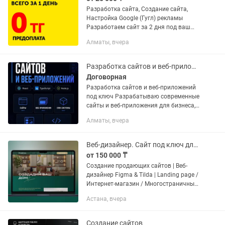
Разработка сайта, Создание сайта,
Настройка Google (Гугл) рекламы
Разработаем сайт за 2 дня под ваш
бюджет. У нас лучшее предложение в
Алматы, вчера
данной категории, успейте получить
сайт с акцией от...
Разработка сайтов и веб-приложений Создание сайта под ключ
Договорная
Разработка сайтов и веб-приложений
под ключ Разрабатываю современные
сайты и веб-приложения для бизнеса,
проектов и частных задач. Мой стек: •
Алматы, вчера
React / TypeScript • JavaScript • Node /
Express •...
Веб-дизайнер. Сайт под ключ для бизнеса Figma, Tilda.
от 150 000 ₸
Создание продающих сайтов | Веб-
дизайнер Figma & Tilda | Landing page /
Интернет-магазин / Многостраничные
сайты Я — профессиональный веб-
Астана, вчера
дизайнер, создаю продающие сайты
под ключ для бизнеса в...
Создание сайтов