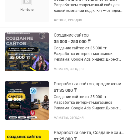
Разработаем современный сайт для
вашей компании под ключ — от идеи
до полностью готового сайта в
Астана, сегодня
интернете. Подходит для: • магазинов
и салонов • строительных компаний •...
Создание сайтов
35 000 - 250 000 ₸
Создание сайтов от 35 000 тг.
Разработка интернет-магазинов
Реклама: Google Ads, Яндекс Директ
Промокод Google на 300$ в подарок
Алматы, сегодня
Рассрочка на все услуги: Kaspi Red /
Kaspi Kredit Спасибо за интерес...
Разработка сайтов, продвижение сайтов Google ADS и Яндекс
от 35 000 ₸
Создание сайтов от 35 000 тг.
Разработка интернет-магазинов
Реклама: Google Ads, Яндекс Директ
Промокод Google на 300$ в подарок
Алматы, сегодня
Рассрочка на все услуги: Kaspi Red /
Kaspi Kredit Спасибо за интерес...
Разработка сайта, Создание сайта, Настройка Google (Гугл) рекламы
от 25 000 ₸