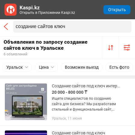
Kaspi.kz
Открыть
Открыть в Приложении Kaspi.kz
Объявления по запросу создание
сайтов ключ в Уральске
6 объявлений
Уральск
Цена
Возможен выезд
Есть фото
Создание сайтов под ключ интернет-магазины, лендинги, бизнес-сайты
20 000 - 800 000 ₸
Ищете специалистов по созданию
сайта для бизнеса? Мы разработаем
стильный и функциональный сайт,
который выделит вас среди
Уральск, 11 июня
конкурентов! 💻 ✅ Полная разработка
сайтов под ключ в Астане. ✅
Современный...
Создание сайтов под ключ