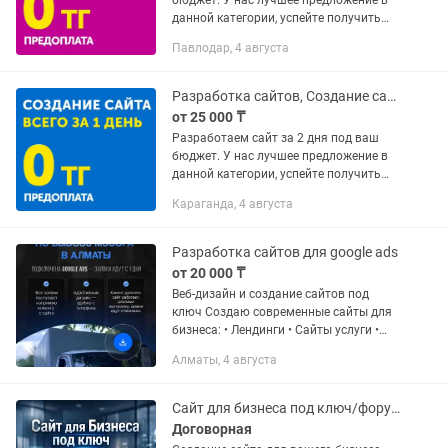
бюджет. У нас лучшее предложение в
данной категории, успейте получить
сайт с акцией от сертифицированных
Павлодар, 4 августа
партнеров Goolge. Разработали более
600 успешных сайтов,...
Разработка сайтов, Создание сайта, Настройка Гугл (Google) рекламы
от 25 000 ₸
Разработаем сайт за 2 дня под ваш
бюджет. У нас лучшее предложение в
данной категории, успейте получить
сайт с акцией от сертифицированных
Караганда, 4 августа
партнеров Goolge. Разработали более
600 успешных сайтов,...
Разработка сайтов для google ads
от 20 000 ₸
Веб-дизайн и создание сайтов под
ключ Создаю современные сайты для
бизнеса: • Лендинги • Сайты услуги •
Интернет-магазины • Дизайн в Figma •
Алматы, 4 августа
Верстка на Tilda Что входит: —
Индивидуальный дизайн —...
Сайт для бизнеса под ключ/форум/персональная страница
Договорная