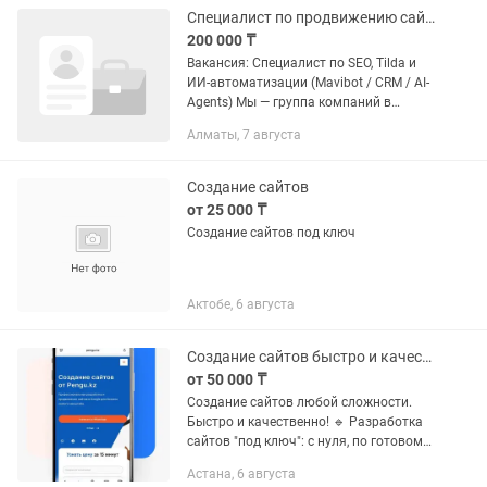
Специалист по продвижению сайтов и продуктов
200 000 ₸
Вакансия: Специалист по SEO, Tilda и
ИИ-автоматизации (Mavibot / CRM / AI-
Agents) Мы — группа компаний в
Казахстане (производство
Алматы, 7 августа
спецодежды, коммерческая
недвижимость, загородные участки,...
Создание сайтов
от 25 000 ₸
Создание сайтов под ключ
Актобе, 6 августа
Создание сайтов быстро и качественно!
от 50 000 ₸
Создание сайтов любой сложности.
Быстро и качественно! 🔹 Разработка
сайтов "под ключ": с нуля, по готовому
дизайну или презентации 🔹 Адаптация
Астана, 6 августа
под все устройства: телефон, планшет,