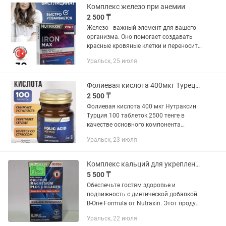
Комплекс железо при анемии
2 500 ₸
Железо - важный элемент для вашего
организма. Оно помогает создавать
красные кровяные клетки и переносить
кислород по всему телу. Недостаток
Уральск, 25 июля
железа может вызывать усталость,
анемию и даже влиять на...
Фолиевая кислота 400мкг Турецкого качества
2 500 ₸
Фолиевая кислота 400 мкг Нутраксин
Турция 100 таблеток 2500 тенге в
качестве основного компонента
содержит фолиевую кислоту, т.е.
Уральск, 23 июля
витамин группы B (витамин B9),
участвующий в процессах,
необходимых...
Комплекс кальций для укрепления костей и зубов
5 500 ₸
Обеспечьте гостям здоровье и
подвижность с диетической добавкой
B-One Formula от Nutraxin. Этот продукт
создан для тех, кто хочет
Уральск, 22 июля
поддерживать крепкое здоровье через