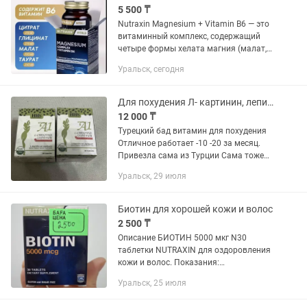
5 500 ₸
Nutraxin Magnesium + Vitamin B6 — это
витаминный комплекс, содержащий
четыре формы хелата магния (малат,
бисглицинат, таурат и цитрат) и
Уральск, сегодня
витамин B6. Каждая таблетка
обеспечивает 125 мг магния и 10 мг...
Для похудения Л- картинин, лепидиум
12 000 ₸
Турецкий бад витамин для похудения
Отличное работает -10 -20 за месяц.
Привезла сама из Турции Сама тоже
принимаю без побочков, работает
Уральск, 29 июля
Оригинал, есть доставка
Биотин для хорошей кожи и волос
2 500 ₸
Описание БИОТИН 5000 мкг N30
таблетки NUTRAXIN для оздоровления
кожи и волос. Показания:
Рекомендовано для оздоровления
Уральск, 25 июля
клеток кожи, волос и нервной системы.
Способствует устранению мелких...