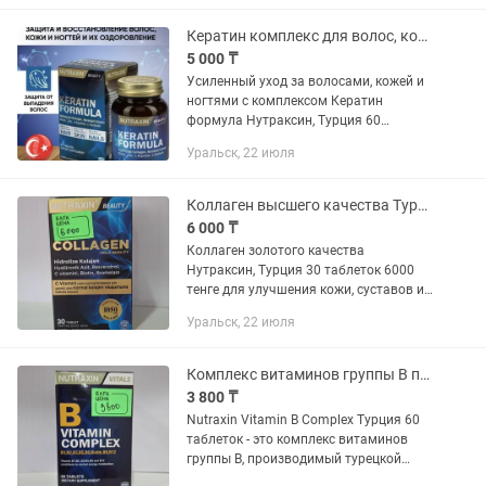
правильное питание и умеренные...
Кератин комплекс для волос, кожи и ногтей Турция
5 000 ₸
Усиленный уход за волосами, кожей и
ногтями с комплексом Кератин
формула Нутраксин, Турция 60
таблеток 5000 тенге . Keratin Formula
Уральск, 22 июля
от Nutraxin — это специальные
витамины, обогащенные биотином,...
Коллаген высшего качества Турция для кожи, суставов и костей
6 000 ₸
Коллаген золотого качества
Нутраксин, Турция 30 таблеток 6000
тенге для улучшения кожи, суставов и
костей. Содержит гидролизированный
Уральск, 22 июля
коллаген в хорошей дозировке 1050мг,
витамин C 100мг, биотин...
Комплекс витаминов группы В при усталости
3 800 ₸
Nutraxin Vitamin B Complex Турция 60
таблеток - это комплекс витаминов
группы B, производимый турецкой
компанией Nutraxin. Он содержит