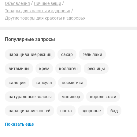
Объявления
Личные вещи
Товары для красоты и здоровья
Другие товары для красоты и здоровья
Популярные запросы
наращивание ресниц
сахар
гель лаки
витамины
крем
коллаген
ресницы
кальций
капсула
косметика
натуральные волосы
маникюр
король кожи
наращивание ногтей
паста
здоровье
бад
Показать еще
тест полоски
лаки
волосы
цинк
бады