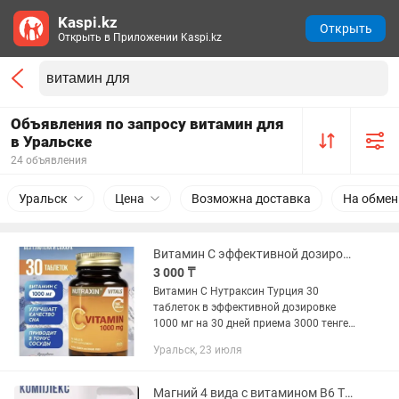
Kaspi.kz
Открыть
Открыть в Приложении Kaspi.kz
Объявления по запросу витамин для
в Уральске
24 объявления
Уральск
Цена
Возможна доставка
На обмен
Витамин С эффективной дозировке 1000мг для иммунитета, детокса, молодости
3 000 ₸
Витамин С Нутраксин Турция 30
таблеток в эффективной дозировке
1000 мг на 30 дней приема 3000 тенге
Полезные свойства витамина C:
Уральск, 23 июля
Мощная защита организма: Витамин C
— один из самых сильных...
Магний 4 вида с витамином В6 Турция проверенное качество