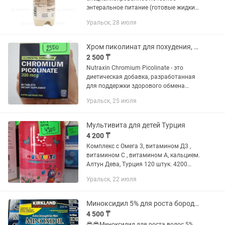
энтеральное питание (готовые жидкие
смеси) от компании , предназначенное
Уральск, 28 июля
для пациентов с недостаточностью
питания, онкологией, после операций,...
Хром пиколинат для похудения, хорошего зрения, сердца, сахарный диабет
2 500 ₸
Nutraxin Chromium Picolinate - это
диетическая добавка, разработанная
для поддержки здорового обмена
веществ и улучшения общего
Уральск, 25 июля
благополучия. Ее основной компонент
- пиколинат хрома, обладает...
Мультивита для детей Турция
4 200 ₸
Комплекс с Омега 3, витамином Д3 ,
витамином С , витамином А, кальцием.
Алтун Дева, Турция 120 штук. 4200
тенге Комплекс витаминов и
Уральск, 22 июля
минералов для детей от 2-х лет.
Мультивитаминный драже с...
Миноксидил 5% для роста бороды и волос
4 500 ₸
😎😎Миноксидил для роста волос 5%,