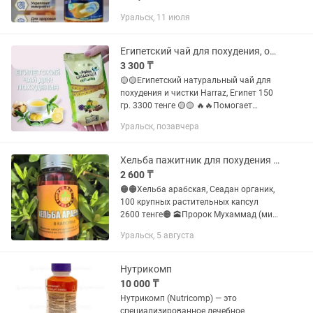
Проверенное работающее качество 🔥
Уральск, 11 июля
🔥свежие сроки 🆘️СИГНАЛЫ НЕХВАТКИ
ОМЕГА 3: ухудшение памяти,
проблемы...
Египетский чай для похудения, от запоров
3 300 ₸
🟡🟡Египетский натуральный чай для
похудения и чистки Harraz, Египет 150
гр. 3300 тенге 🟡🟡 🔥🔥Помогает
сбросить до 6 кг за месяц. Супер
Уральск, позавчера
очищение организма. 🔴Египетский чай
для похудения был специально...
Хельба пажитник для похудения и чистки организма
2 600 ₸
🟠🟠Хельба арабская, Сеадан органик,
100 крупных растительных капсул
2600 тенге🟠 🕋Пророк Мухаммад (мир
ему и благословение Аллаха) сказал:
Уральск, 5 августа
«Исцеляйте себя хельбой!». Хельба
Арабская (пажитник,...
Нутрикомп
10 000 ₸
Нутрикомп (Nutricomp) — это
специализированное лечебное