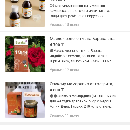
Сбалансированный витаминный
комплекс для детского иммунитета.
Защищает ребёнка от вирусов и
инфекцией. Ежедневное насыщение
Уральск, 15 июля
организма витаминами и минералами
входит в число обязательных
факторов,...
Масло черного тмина Барака индийский сорт
4 700 ₸
🟤Масло черного тмина Барака
индийские семена, органик. Baraka,
Шри -Ланка, тимохинон 0,74% 100 мл в
стекле 4700 тенге 🟤 🔥Содержание
Уральск, 12 июля
эфирных масел - 1,9% - это основной
полезный компонент в масле...
Эликсир момордика от гастрита, язвы, изжоги Турция
4 800 ₸
🟠🟠Эликсир момордика (KUDRET NARI)
для желудка травяной сбор с медом,
Алтун Дева, Турция, 240 мл в стекле
4800 тенге🟠🟠 🔶️Антибактериальное и
Уральск, 11 июля
противовирусное действие 🔶️помогает
при проблемах с...