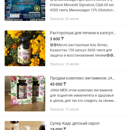
Kirkland Minoxidil Signature, США 60 мл
4500 тенге, Миноксидил 15% iiSolutions,
США 60 мл 17000 тенге😎😎 🔥Лосьон
Уральск, 20 июля
Kirkland Minoxidil - самое известное
средство для...
Расторопша для печени в капсулах
3 600 ₸
🟣🟣Масло расторопши Аль Ихлас,
Казахстан 150 капсул 3600 тенге для
защиты и восстановления печени🟣🟣
🌺🌺Расторопша – мощное растение с
Уральск, 16 июля
крупными пурпурно-красными
соцветиями из семейства Астровых.
От...
Продам комплекс витаминов JANA MEN
45 000 ₸
JANA MEN этом комплекс витаминов
для поднятия иммунитета и здоровья
в целом, для тех кто следить за своим
организмом. Вся информация в
Уральск, 15 июля
открытом доступе.
Супер Кидс детский сироп
18 000 ₸