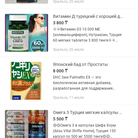
Уральск, 20 июля
витамины B1, B2, B3, B5, B6, B12, а также
фолиевую кислоту,...
Витамин Д турецкий с хорошей дозировкой 5000МЕ и 10 000МЕ
3 800 ₸
🌞🌞Витамин D3 10 000 МЕ
(холекальциферол), Нутраксин, Турция
60 мягких таблеток 3 800 тенге🌞🌞
Способствует поддержанию
Уральск, 20 июля
нормального состояния костей и
нормальной функции иммунной
системы По статистике...
Японский бад от Простаты
8 000 ₸
DHC Saw Palmetto EX — это
биологически активная добавка,
разработанная для поддержания
мужского здоровья, особенно в зрелом
Уральск, 11 июля
возрасте. В ее состав входит экстракт
со-пальметто (пильной пальмы),...
Омега 3 Турция мягкие капсулы халяль
5 500 ₸
🟡🟡Омега 3 в капсулах Шифа Хоум
(Aksu Vital Shiffa Home), Турция 150
капсул по 500 мг 5500 тенге🟡🟡