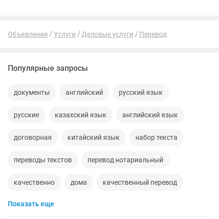
Объявления
Услуги
Деловые услуги
Перевод
Популярные запросы
документы
английский
русский язык
русские
казахский язык
английский язык
договорная
китайский язык
набор текста
переводы текстов
перевод нотариальный
качественно
дома
качественный перевод
Показать еще
китайский
дипломы
турецкая