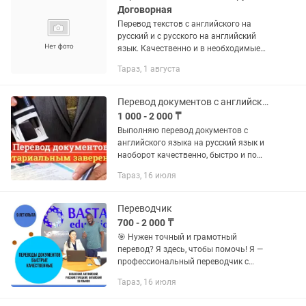
Договорная
Перевод текстов с английского на
русский и с русского на английский
язык. Качественно и в необходимые
сроки. Цена договорная. Номер для
Тараз, 1 августа
связи ,
Перевод документов с английского языка
1 000 - 2 000 ₸
Выполняю перевод документов с
английского языка на русский язык и
наоборот качественно, быстро и по
доступной цене. Имеется диплом
Тараз, 16 июля
переводчика. Переведенные
документы подходят для
последующего...
Переводчик
700 - 2 000 ₸
🎯 Нужен точный и грамотный
перевод? Я здесь, чтобы помочь! Я —
профессиональный переводчик с
опытом, работаю онлайн, перевожу: 🔹
Тараз, 16 июля
с русского на английский 🔹 с
английского на русский 🔹 с русского...