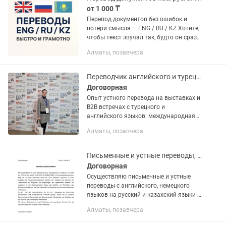
от 1 000 ₸
Перевод документов без ошибок и
потери смысла — ENG / RU / KZ Хотите,
чтобы текст звучал так, будто он сразу
был написан на этом языке? Я
Алматы, позавчера
помогаю сохранить смысл, стиль и
точность при переводе с...
Переводчик английского и турецкого языков
Договорная
Опыт устного перевода на выставках и
B2B встречах с турецкого и
английского языков: международная
логистическая выставка, выставка
Алматы, позавчера
товаров для дома, компания в сфере
энергетики, и т.д. Два высших...
Письменные и устные переводы, английский, немецкий, сопровождение
Договорная
Осуществляю письменные и устные
переводы с английского, немецкого
языков на русский и казахский языки и
наоборот. Более 17 лет опыта в
Алматы, позавчера
осуществлении письменных переводов
с английского на русский и...