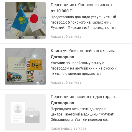
Переводчик с Японского языка
от 10 000 ₸
Представляю два вида услуг: - Устный
перевод с Японского на Казахский /
Русский. - Письменный перевод по тем
же языком. Профессионально
Алматы, 6 августа
переведу тексты различной тематики: -
Деловая переписка. -...
Книга учебник корейского языка
Договорная
Учебник по корейскому языку с
переводом на английский и на русский
язык, по отдельно продаются
Алматы, 6 августа
Переводчик-ассистент доктора английского языка
Договорная
Переводчик-ассистент доктора в
центре Тибетской медицины “Mytybet”.
Обязанности: Устный перевод во
время приема пациентов (каз/рус/
Караганда, 6 августа
английский). Сопровождение и