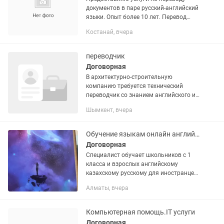
документов в паре русский-английский
языки. Опыт более 10 лет. Перевод
следующих видов документов: -
Костанай, вчера
технические инструкции,
спецификации, описания и т.д; -...
переводчик
Договорная
В архитектурно-строительную
компанию требуется технический
переводчик со знанием английского и
русского/казахского языков.
Шымкент, вчера
Обязанности Устный
последовательный перевод во время
онлайн-совещаний в...
Обучение языкам онлайн английский казахский русский турецкий репетитор
Договорная
Специалист обучает школьников с 1
класса и взрослых английскому
казахскому русскому для иностранцев,
турецкому языкам. Подготовка к
Алматы, вчера
тестированиям НИШ, Ент, Казтест и др.
Помощь с домашними...
Компьютерная помощь.IT услуги
Договорная