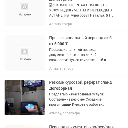
💻✨ КОМПЬЮТЕРНАЯ ПОМОЩЬ, IT-
УСЛУГИ, ДОКУМЕНТЫ И ПЕРЕВОДЫ В
АСТАНЕ ✨📝 Меня зовут Наталья. Я IT-
специалист и системный
Астана, вчера
администратор с опытом работы
более 15 лет. Помогаю частным
клиентам,...
Профессиональный перевод любых документов
от 5 000 ₸
Профессиональный перевод
документов и текстов любой
сложности! Нужен качественный и
точный перевод без «машинного»
Алматы, вчера
оттенка? Помогу преодолеть любой
языковой барьер быстро и грамотно!
📌 Основные...
Резюме,курсовой, реферат,слайд
Договорная
Предлагаю качественные услуги: •
Составление резюме• Создание
презентаций• Курсовые работы•
Рефераты• Контрольные работы•
Атырау, позавчера
Перевод с русского на казахский, с
казахского на русский, а также перевод
на...
Перевод документов каз/рус/англ