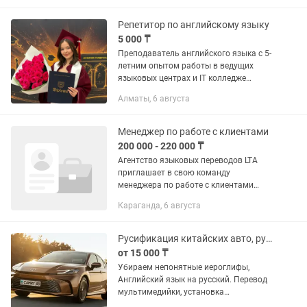
ассистирование врачу на приеме. ...
Репетитор по английскому языку
5 000 ₸
Преподаватель английского языка с 5-
летним опытом работы в ведущих
языковых центрах и IT колледже
(«Grand Luxe», «Helen Doron», «7th
Алматы, 6 августа
Avenue», «Digital College»). Важно: 👩🏻
💻индивидуальное занятие...
Менеджер по работе с клиентами
200 000 - 220 000 ₸
Агентство языковых переводов LTA
приглашает в свою команду
менеджера по работе с клиентами
Ваши задачи: Консультирование
Караганда, 6 августа
клиентов по услугам перевода Прием,
оформление и сопровождение заказов
...
Русификация китайских авто, руссификация Toyota
от 15 000 ₸
Убираем непонятные иероглифы,
Английский язык на русский. Перевод
мультимедийки, установка
приложений (2гис, Яндекс карты, ютуб,