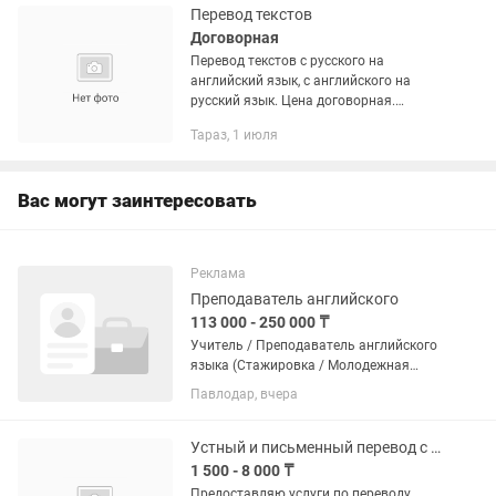
Перевод текстов
Договорная
Перевод текстов с русского на
английский язык, с английского на
русский язык. Цена договорная.
Качество перевода гарантирую.
Тараз, 1 июля
Вас могут заинтересовать
Реклама
Преподаватель английского
113 000 - 250 000 ₸
Учитель / Преподаватель английского
языка (Стажировка / Молодежная
практика) О работодателе: Центр
Павлодар, вчера
современных языков «Лингвастан»
открывает конкурсный набор на
позицию преподавателя в рамках...
Устный и письменный перевод с английского на русский
1 500 - 8 000 ₸
Предоставляю услуги по переводу