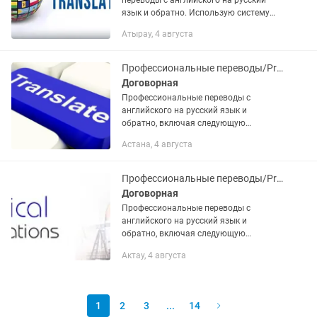
переводы с английского на русский
язык и обратно. Использую систему
SDL Trados Studio 2017 Freelance
Атырау, 4 августа
Translator для переводов. Гарантирую
высокое качество,...
Профессиональные переводы/Professional translations
Договорная
Профессиональные переводы с
английского на русский язык и
обратно, включая следующую
тематику: • проектирование (отчётная
Астана, 4 августа
документация, ТЭО и Тд.); • нефтяная
отрасль (геология,...
Профессиональные переводы/Professional translations
Договорная
Профессиональные переводы с
английского на русский язык и
обратно, включая следующую
тематику: • проектирование (отчётная
Актау, 4 августа
документация, ТЭО и Тд.); • нефтяная
отрасль (геология,...
1
2
3
...
14