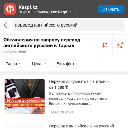
Kaspi.kz
Открыть
Открыть в Приложении Kaspi.kz
Объявления по запросу перевод
английского русский в Таразе
5 объявлений
Тараз
Цена
Есть фото
Перевод документов с английского языка на русский
от 1 500 ₸
Явлюяюсь диппломированным
переводчиком с английского языка.
Выполняю качественно,
профессионально и в срок перевод
Тараз, 28 июня
документов любой сложности. В том
числе документы для нотариального
заверения
Перевод с английского на русский