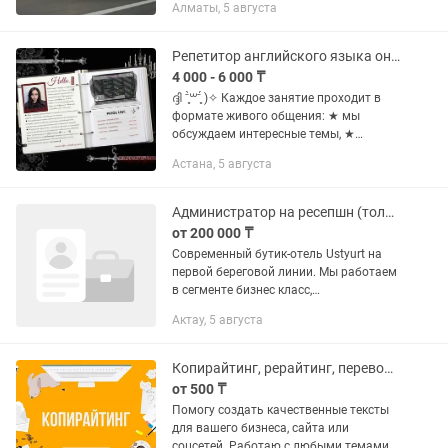
Алматы, 5 августа
Кинопоиск, Яндекс музыка и т.д).
Настраиваем голосовой помощник и...
Репетитор английского языка онлайн
4 000 - 6 000 ₸
ദ്ദി ˉ͈̀꒳ˉ͈́ )✧ Каждое занятие проходит в
формате живого общения: ★ мы
обсуждаем интересные темы, ★
разбираем реальные ситуации ★
Астана, 5 августа
выполняем креативные задания,
которые помогают вам мыслить на...
Администратор на ресепшн (только ночные смены)
от 200 000 ₸
Современный бутик-отель Ustyurt на
первой береговой линии. Мы работаем
в сегменте бизнес класс,
ориентируемся на сервис, скорость и
Актау, 5 августа
внимание к деталям. Ищем
администратора на ресепшн (ночные
смены) ,...
Копирайтинг, рерайтинг, перевод, редактура быстро и профессионально
от 500 ₸
Помогу создать качественные тексты
для вашего бизнеса, сайта или
соцсетей. Работаю с любыми темами и