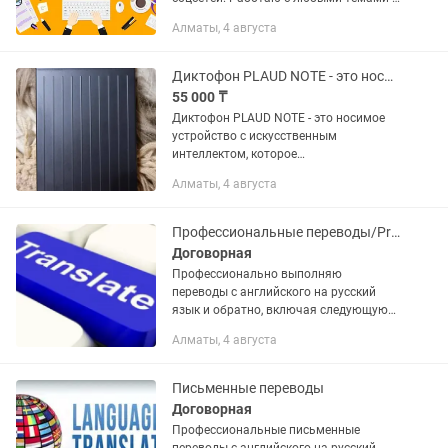
форматами: статьи, лендинги,
Алматы, 4 августа
описания товаров, рекламные
материалы и многое другое. ⏰
Доступен...
Диктофон PLAUD NOTE - это носимое устройство с ИИ!
55 000 ₸
Диктофон PLAUD NOTE - это носимое
устройство с искусственным
интеллектом, которое
переосмысливает способ захвата и
Алматы, 4 августа
организации информации. Устройство
оснащено двумя
высококачественными микрофонами
Профессиональные переводы/Professional translations
с...
Договорная
Профессионально выполняю
переводы с английского на русский
язык и обратно, включая следующую
тематику: • проектирование (отчетная
Алматы, 4 августа
документация, ТЭО и тд.); • нефтяная
отрасль (геология, сейсмические...
Письменные переводы
Договорная
Профессиональные письменные