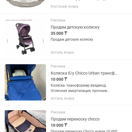
младенцев. Включает: дуги с
Костанай, вчера
подвесными игрушками; цветную
световую проекцию; мелодии (около
30 минут); съёмный...
Реклама
Продам детскую коляску
35 000 ₸
Продам детскую коляску
Актобе, вчера
Реклама
Коляска б/у Chicco Urban трансформер
10 000 ₸
Коляска -трансформер вездеход.
Отличная амортизация, прочные
колеса, прогулка трансформируется в
Астана, вчера
люльку. Имеется дождевик
Реклама
Продам переноску chicco
10 000 ₸
Продам переноску Chicco новая 10 000