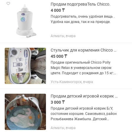
Продам подогреваТель Chicco.
4 000 ₸
Подогреватель, очень удобная вещь .
Удобна как дома, так и на природе.
Алматы, вчера
Стульчик для кормления Chicco Polly Magic Relax 3 в 1 (Италия)
45 000 ₸
Продам оригинальный Chicco Polly
Magic Relax в универсальном сером
цвете. Подходит с рождения до 15 кг:
👶 0+ — удобный шезлонг для
Усть-Каменогорск, вчера
новорожденного. 🍼 Затем —
полноценный стульчик для кормления.
🎨...
Продам детский игровой коврик Chicco
3 000 ₸
Продам детский игровой коврик Б/У,
состояние хорошее. Самовывоз, район
Розыбакиева Жамбыла. Детский
развивающий коврик 3 в 1 Chicco Enjoy
Алматы, вчера
Colors Gym с мелодиями и красочными