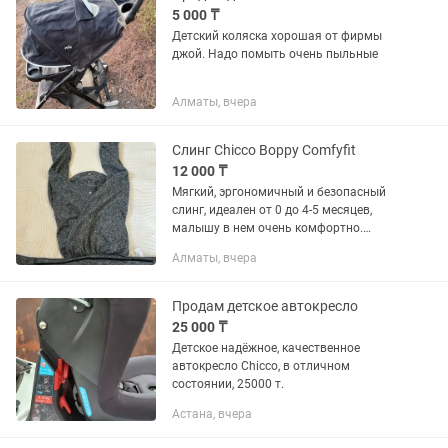
5 000 ₸
Детский коляска хорошая от фирмы
джой. Надо помыть очень пыльные
Алматы, вчера
Слинг Chicco Boppy Comfyfit
12 000 ₸
Мягкий, эргономичный и безопасный
слинг, идеален от 0 до 4-5 месяцев,
малышу в нем очень комфортно.
Состояние отличное, как новый,
Алматы, вчера
никаких признаков износа, есть
коробка.
Продам детское автокресло
25 000 ₸
Детское надёжное, качественное
автокресло Chicco, в отличном
состоянии, 25000 т.
Астана, вчера