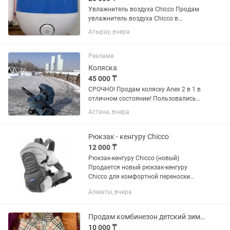
Увлажнитель воздуха Chicco Продам
увлажнитель воздуха Chicco в
отличном рабочем состоянии.
Атырау, вчера
Идеально подходит для детской
комнаты, особенно в отопительный
сезон. Особенности: Работает
Реклама
исправно. ...
Коляска
45 000 ₸
СРОЧНО! Продам коляску Anex 2 в 1 в
отличном состоянии! Пользовались
аккуратно, после одного ребенка.
Астана, вчера
возможен торг. Подарок 🎁 Люлька-
переноска Chicco Sacca Transporter
макс. возраст до 6 месяцев...
Рюкзак - кенгуру Chicco
12 000 ₸
Рюкзак-кенгуру Chicco (новый)
Продается новый рюкзак-кенгуру
Chicco для комфортной переноски
малыша. Характеристики: Бренд:
Алматы, вчера
Chicco Состояние: новый Цвет: серый
Подходит для детей до 9 кг ...
Продам комбинезон детский зимний
10 000 ₸