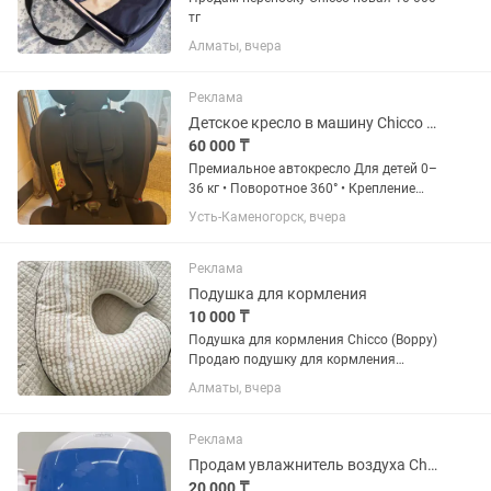
тг
Алматы, вчера
Реклама
Детское кресло в машину Chicco 360 ISOFIX 036 кг
60 000 ₸
Премиальное автокресло Для детей 0–
36 кг • Поворотное 360° • Крепление
ISOFIX • Регулируемый наклон спинки и
Усть-Каменогорск, вчера
подголовника Состояние хорошее, все
механизмы работают. Торг возможен
Реклама
Подушка для кормления
10 000 ₸
Подушка для кормления Chicco (Boppy)
Продаю подушку для кормления
Chicco в отличном состоянии. Очень
Алматы, вчера
удобная для грудного и бутылочного
кормления, снимает нагрузку со спины,
шеи и рук. Также можно...
Реклама
Продам увлажнитель воздуха Chicco
20 000 ₸