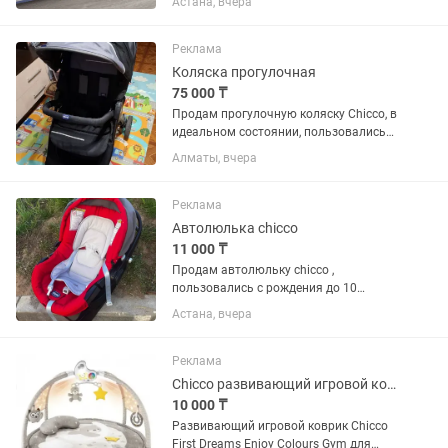
Астана, вчера
Реклама
Коляска прогулочная
75 000 ₸
Продам прогулочную коляску Chicco, в
идеальном состоянии, пользовались
зима лето, очень удобная, легкая,
Алматы, вчера
компактная, маневренная, легко
складывается, от 0 месяцев до 25 кг В
комплекте: дождевик и...
Реклама
Автолюлька chicco
11 000 ₸
Продам автолюльку chicco ,
пользовались с рождения до 10
месяцев, состояние отличное, малыш
Астана, вчера
себя чувствует в удобном положении,
Реклама
Chicco развивающий игровой коврик
10 000 ₸
Развивающий игровой коврик Chicco
First Dreams Enjoy Colours Gym для