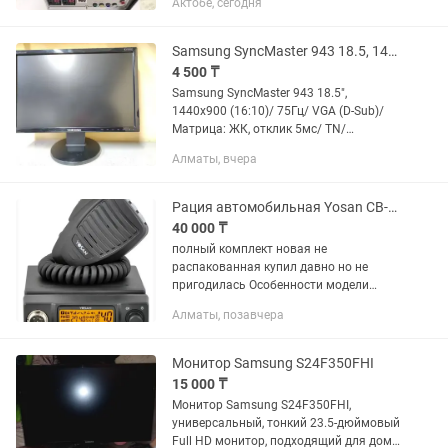
Актобе, сегодня
телефонов, подогрев с обеих сторон.
Разбирает все...
Samsung SyncMaster 943 18.5, 1440x900 (1610)/ 75Гц/ VGA (D-Sub)/ Матрица
4 500 ₸
Samsung SyncMaster 943 18.5",
1440x900 (16:10)/ 75Гц/ VGA (D-Sub)/
Матрица: ЖК, отклик 5мс/ TN/
Широкоформатный, 25-штук есть. Для
Алматы, вчера
видеонаблюдения.
Рация автомобильная Yosan CB-100
40 000 ₸
полный комплект новая не
распакованная купил давно но не
пригодилась Особенности модели
СВ-100 · Диапазон частот 26,965…
Алматы, позавчера
27,405 МГц (25,615 до 28,305 МГц) ·
Компактные размеры 108 x 29 x 136
мм ·...
Монитор Samsung S24F350FHI
15 000 ₸
Монитор Samsung S24F350FHI,
универсальный, тонкий 23.5-дюймовый
Full HD монитор, подходящий для дома