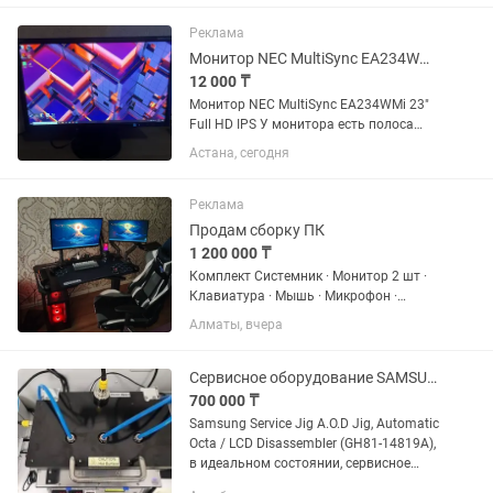
состоянии (торга нету)
Реклама
Монитор NEC MultiSync EA234WMi 23 Full HD IPS
12 000 ₸
Монитор NEC MultiSync EA234WMi 23"
Full HD IPS У монитора есть полоса
вертикальная, шириной 1 пиксель, на 3
Астана, сегодня
фото видно Иногда полоса пропадает,
потом может появиться Работать или
играть особо не...
Реклама
Продам сборку ПК
1 200 000 ₸
Комплект Системник · Монитор 2 шт ·
Клавиатура · Мышь · Микрофон ·
Кронштейны · Стол · Стул · Камера ---
Алматы, вчера
Стоимость - Системный блок — 859 990
тг - Плюс 1 ТБ памяти — 124 000 тг -
Итого — 983 990...
Сервисное оборудование SAMSUNG для разбора телефонов, подогрев с обеих стор
700 000 ₸
Samsung Service Jig A.O.D Jig, Automatic
Octa / LCD Disassembler (GH81-14819A),
в идеальном состоянии, сервисное
оборудование SAMSUNG для разбора