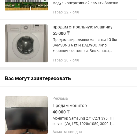
модуль оперативной памяти Samsung
4GB DDR4 2133MHz (M471A5143EB0-
Тараз, 22 июля
CPB). Форм-фактор: SO-DIMM (для
ноутбуков). Состояние отличное,...
продам стиральную машинку
55 000 ₸
Продам стиральные машинки LG 5кг
SAMSUNG 6 кг И DAEWOO 7кг в
хорошем состоянии. Без запаха,
чистые.
Тараз, 20 июля
Вас могут заинтересовать
Реклама
Продам монитор
40 000 ₸
Монитор Samsung 27" C27F396FHI
curved [VA, LED, 1920x1080, 3000:1,
MegaDCR, 4мс GtG, 178гор/178вер, D-
Алматы, сегодня
Sub, HDMI] Изогнутый в отличном