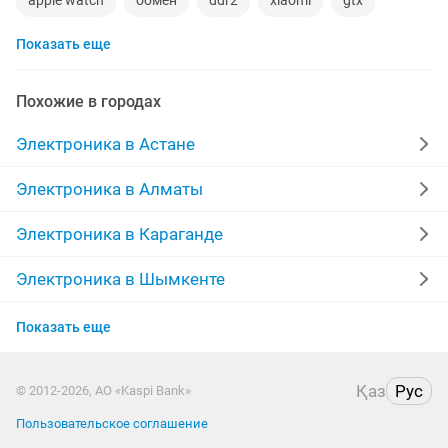
apple watch
обмен
ddr2
xiaomi
gtx
Показать еще
macbook
компьютер
колонки
телефон
радиодетали
ремонт холодильников
сабвуфер
Похожие в городах
кислородный концентратор
швейная машина
Электроника в Астане
iphone pro
оперативная память ddr3
Электроника в Алматы
телевизоры бу
холодильник бу
обмен телефонов
Электроника в Караганде
Электроника в Шымкенте
Электроника в Усть-Каменогорске
Показать еще
Электроника в Актобе
Қаз
Рус
© 2012-2026, АО «Kaspi Bank»
Электроника в Актау
Пользовательское соглашение