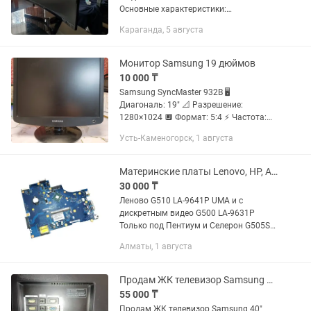
Основные характеристики:
Производитель: Samsung Модель:
Караганда, 5 августа
LS27C366EAIXCI Тип: Монитор
Диагональ экрана: 27 дюйма
Разрешение: Full HD...
Монитор Samsung 19 дюймов
10 000 ₸
Samsung SyncMaster 932B 🖥
Диагональ: 19" 📐 Разрешение:
1280×1024 🔲 Формат: 5:4 ⚡ Частота:
обычно 75 Гц максимум 🔌 Питание:
Усть-Каменогорск, 1 августа
100–240V, 50/60Hz, 0.7A 🎨 Тип
матрицы: TN ⏱ Время отклика: около
2–5 мс 🔗...
Материнские платы Lenovo, HP, Asus, Samsung, Sony, Dell
30 000 ₸
Леново G510 LA-9641P UMA и с
дискретным видео G500 LA-9631P
Только под Пентиум и Селерон G505S
LA-A091P G560, G570, G575 G580, G585
Алматы, 1 августа
LA-7981P, LA-7982P G780 LA-7983P Z500
LA-9063P,...
Продам ЖК телевизор Samsung 40 LE40B550A5W
55 000 ₸
Продам ЖК телевизор Samsung 40"