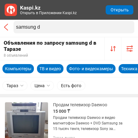
Kaspi.kz
Открыть
Открыть в Приложении Kaspi.kz
Объявления по запросу samsung d в
Таразе
8 объявлений
Компьютеры
ТВ и видео
Фото- и видеокамеры
Техника
Тараз
Цена
Есть фото
Продам телевизор Daewoo
15 000 ₸
Продам телевизор Daewoo и видео
магнитофон Daewoo + DVD Samsung за
15 тысяч тенге, телевизор Sony за
5тысяч тенге экраном меньше, чем