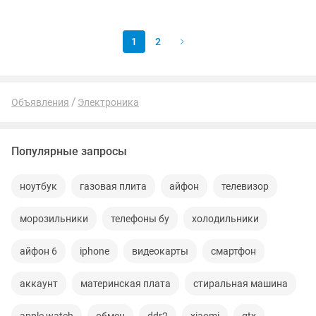
характеристики Размеры экрана...
1
2
Объявления
Электроника
Популярные запросы
ноутбук
газовая плита
айфон
телевизор
морозильники
телефоны бу
холодильники
айфон 6
iphone
видеокарты
смартфон
аккаунт
материнская плата
стиральная машина