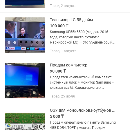
любое торжество. Все параметры на
Тараз, 2 августа
фотографиях.
Телевизор LG 55 дюйм
100 000 ₸
Samsung UE55K5500 (модель 2016
года, которую часто путают с
маркировкой LG) — это 55-дюймовый
плоский Smart TV с разрешением Full
Тараз, 1 августа
HD (1920 times 1080), подсветкой Edge
LED и тонким корпусом с...
Продам компьютер
90 000 ₸
Продается компьютерный комплект:
системный блок + монитор Samsung +
клавиатура 💻 Характеристики
системного блока: • Процессор: Intel
Тараз, 25 июля
Core i3-3240 (4 потока, 3.40 GHz) •
Оперативная память: 4 ГБ...
ОЗУ для моноблоков,ноутбуков на 4Gb
5 000 ₸
Продам оперативную память Samsung
4GB DDR4, ТОРГ уместен. Продам