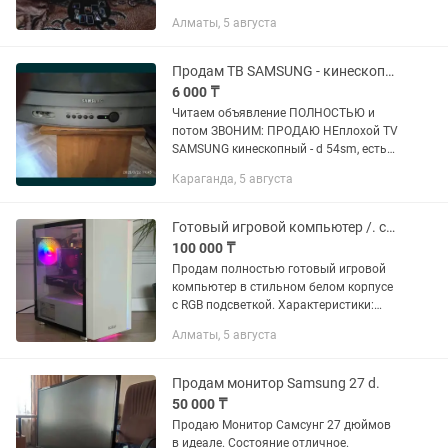
и офиса.Экран: 23.5" (фактически
Алматы, 5 августа
23.6"), матовый, с антибликовым
покрытием.Разрешение: 1920×1080...
Продам ТВ SAMSUNG - кинескопный
6 000 ₸
Читаем объявление ПОЛНОСТЬЮ и
потом ЗВОНИМ: ПРОДАЮ НЕплохой TV
SAMSUNG кинескопный - d 54sm, есть
пульт, (а вот паспорт утерян) , есть
Караганда, 5 августа
входы Антенны и AV для подключения
Видика или DBD - смотрите...
Готовый игровой компьютер /. системный блок / ПК
100 000 ₸
Продам полностью готовый игровой
компьютер в стильном белом корпусе
с RGB подсветкой. Характеристики:
Материнская плата: ASUS Z97M-Plus
Алматы, 5 августа
Процессор: Intel Core i5-4690 (4 ядра / 4
потока, 3.5–3.9...
Продам монитор Samsung 27 d.
50 000 ₸
Продаю Монитор Самсунг 27 дюймов
в идеале. Состояние отличное.