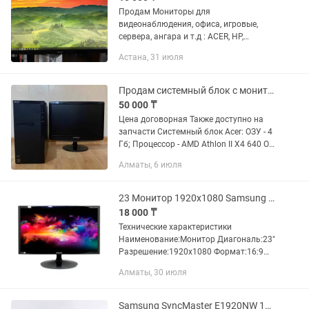
Продам Мониторы для
видеонаблюдения, офиса, игровые,
сервера, ангара и т.д : ACER, HP,
Samsung, BenQ, Phillips, Dell, LG 1. ACER
Астана, 31 июля
S221HQL Full HD 1920x1080 22 дюйма,
75грц. 8 BIT , DVI, VGA....
Продам системный блок с монитором
50 000 ₸
Цена договорная Также доступно на
запчасти Системный блок Acer: ОЗУ - 4
Гб; Процессор - AMD Athlon II X4 640 ОС
- Windows 7(можно снести и другой
Алматы, 6 июля
поставить); Память - 500 Гб; Графика -
NVIDIA...
23 Монитор 1920x1080 Samsung S23B300B DVI
18 000 ₸
Технические характеристики
Наименование:Монитор Диагональ:23"
Разрешение:1920x1080 Формат:16:9
Производитель:Samsung
Алматы, 30 июля
Модель:S23B300B Подсветка
LCDматрицы:LED Тип LCDматрицы:TN
Блок питания:Адаптер...
Samsung SyncMaster E1920NW 19, 1440x900 (1610)/ 75Гц/ VGA (D-Sub)/ Матриц