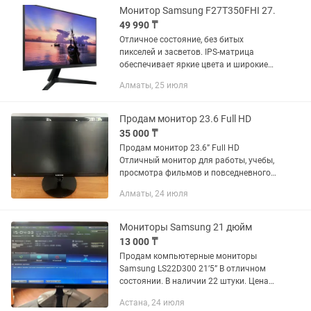
Монитор Samsung F27T350FHI 27.
49 990 ₸
Отличное состояние, без битых
пикселей и засветов. IPS-матрица
обеспечивает яркие цвета и широкие
углы обзора. Подходит для работы,
Алматы, 25 июля
учёбы, просмотра фильмов и игр.
Характеристики: • Диагональ: 27...
Продам монитор 23.6 Full HD
35 000 ₸
Продам монитор 23.6” Full HD
Отличный монитор для работы, учебы,
просмотра фильмов и повседневного
использования. Четкое изображение и
Алматы, 24 июля
надежная работа. Характеристики:
Диагональ: 23.6” (59.9 см) ...
Мониторы Samsung 21 дюйм
13 000 ₸
Продам компьютерные мониторы
Samsung LS22D300 21’5” В отличном
состоянии. В наличии 22 штуки. Цена
за один от 13 000 тг. Оптом цена
Астана, 24 июля
договорная. Самовывоз. Технические