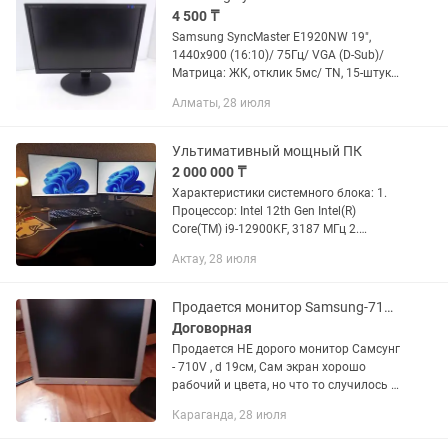
4 500 ₸
Samsung SyncMaster E1920NW 19",
1440x900 (16:10)/ 75Гц/ VGA (D-Sub)/
Матрица: ЖК, отклик 5мс/ TN, 15-штук.
Цена: 4500тг. #Алматы
Алматы, 28 июля
Ультимативный мощный ПК
2 000 000 ₸
Характеристики системного блока: 1.
Процессор: Intel 12th Gen Intel(R)
Core(TM) i9-12900KF, 3187 МГц 2.
Материнка: Asus ROG Strix Z690-G
Актау, 28 июля
Gaming WiFi 3. Видеокарта: GeForce
RTX™ 4090 GAMING OC 24G,...
Продается монитор Samsung-710V (б/у)
Договорная
Продается НЕ дорого монитор Самсунг
- 710V , d 19см, Сам экран хорошо
рабочий и цвета, но что то случилось -
похоже с входом VGA - контакта НЕТ
Караганда, 28 июля
что-ли, так то сам включается -
индикатор питания...