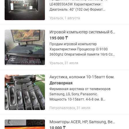
LE40B550A5W Характеристики :
Диагональ: 40" (102 см) Формат
телевизора: 16:9 Стереозвук: есть
Уральск, 1 августа
Поддержка HDTV: 1080p (Full HD)
Поддержка стереозвука NICAM: SRS...
Игровой компьютер системный блок
195 000 ₸
Продам игровой компьютер
Характеристики Процессор i3 9100
3600ghz Оперативной памяти 16гб Ссд
диск 512 Жесткий диск 1000гб Nvidia
Уральск, 31 июля
1660 ti 6gb Монитор Samsung 27 d
75герц Цена за системный блок...
Акустика, колонки 10-15ватт 6ом.
Договорная
Фирменная акустика от телевизоров
Samsung, LG, Sony, Panasonic.
Мощность 10-15ватт. 4-6-8 ом. В
корпусах с фазоинвертором. Штука от
Петропавловск, 31 июля
600тг. Сборные колонки общей
мощностью 40ватт. (3т.тг) Есть...
Мониторы ACER, HP, Samsung, BenQ, Phillips, Dell
10 000 ₸