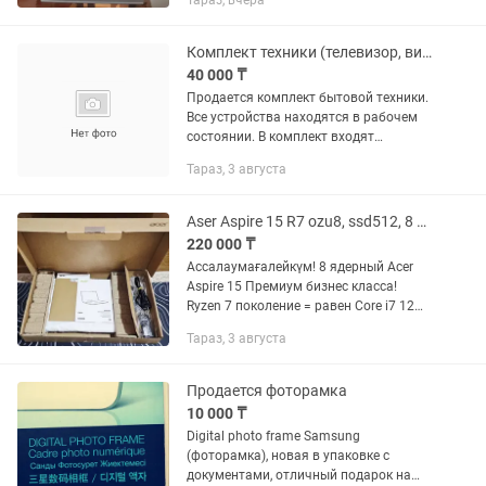
Тараз, вчера
Daewoo
Комплект техники (телевизор, видеомагнитофон, DVD, ресивер)
40 000 ₸
Продается комплект бытовой техники.
Все устройства находятся в рабочем
состоянии. В комплект входят
необходимые кабели для
Тараз, 3 августа
подключения. Состав лота: ЭЛТ-
телевизор Samsung. Видеомагнитофон
Samsung (4...
Aser Aspire 15 R7 ozu8, ssd512, 8 ядерный!
220 000 ₸
Ассалаумағалейкүм! 8 ядерный Aсer
Aspire 15 Премиум бизнес класса!
Ryzen 7 поколение = равен Core i7 12
поколение выпуск 24-25 год.Ультрабук
Тараз, 3 августа
новом состояний 10/10 Ёмкость АКБ
100%! Корпус прочный,...
Продается фоторамка
10 000 ₸
Digital photo frame Samsung
(фоторамка), новая в упаковке с
документами, отличный подарок на