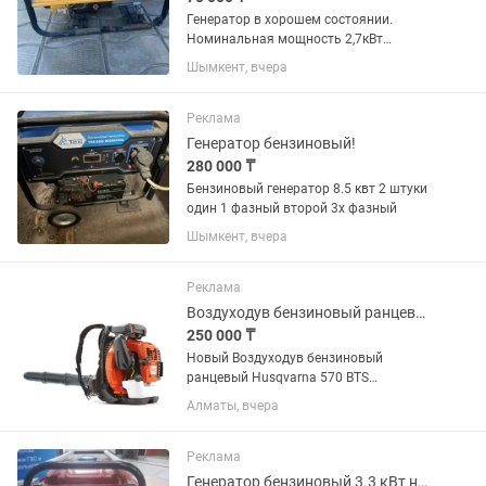
Генератор в хорошем состоянии.
Номинальная мощность 2,7кВт
максимальная 3.0кВт
Шымкент, вчера
Реклама
Генератор бензиновый!
280 000 ₸
Бензиновый генератор 8.5 квт 2 штуки
один 1 фазный второй 3х фазный
Шымкент, вчера
Реклама
Воздуходув бензиновый ранцевый Husqvarna 570 BTS
250 000 ₸
Новый Воздуходув бензиновый
ранцевый Husqvarna 570 BTS
Воздуходув бензиновый
Алматы, вчера
ранцевый Husqvarna 570 BTS - -
мощный ранцевый воздуходув для
коммерческого использования,
Реклама
специально разработанный для...
Генератор бензиновый 3.3 кВт новый