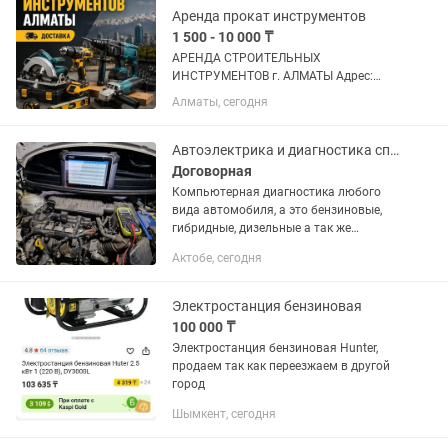
Аренда прокат инструментов
1 500 - 10 000 ₸
АРЕНДА СТРОИТЕЛЬНЫХ
ИНСТРУМЕНТОВ г. АЛМАТЫ Адрес:
Аксай 1а 27 Б/1 ( рядом кар сити)
Алматы, сегодня
Быстро, удобно, недорого! В чистом и
рабочем состоянии Надёжный
инструмент для вашего ремонта!
Автоэлектрика и диагностика спец.техники, грузовые, легковые! Ремонт АКПП
Доставка по городу...
Договорная
Компьютерная диагностика любого
вида автомобиля, а это бензиновые,
гибридные, дизельные а так же
газо.турбинные двигатели! АКПП, ABS,
Актобе, сегодня
SRS, калибровка и адаптация,
дымогенератор! Ремонт акпп Toyota...
Электростанция бензиновая
100 000 ₸
Электростанция бензиновая Hunter,
продаем так как переезжаем в другой
город
Шымкент, сегодня