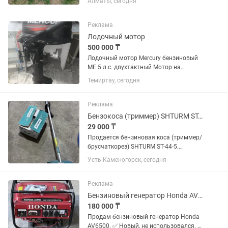
Алматы, сегодня
Реклама
Лодочный мотор
500 000 ₸
Лодочный мотор Mercury бензиновый
ME 5 л.с. двухтактный Мотор на
обкатке,в отличном состоянии!
Темиртау, сегодня
Реклама
Бензокоса (триммер) SHTURM ST-44-5 (52cc / 2200W)
29 000 ₸
Продается бензиновая коса (триммер/
брусчаткорез) SHTURM ST-44-5.
Отличный, мощный инструмент для
Усть-Каменогорск, сегодня
скашивания травы, сухостоя,
кустарников и бурьяна на даче или
придомовом участке. Характеристики:
Реклама
...
Бензиновый генератор Honda AV6500, новый, 6.5 кВт
180 000 ₸
Продам бензиновый генератор Honda
AV6500. ✅ Новый, не использовался. ✅