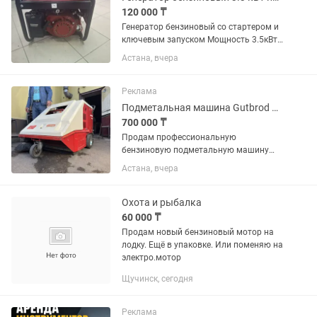
120 000 ₸
Генератор бензиновый со стартером и
ключевым запуском Мощность 3.5кВт
бак на 15 литров 220 Вольт Абсолютно
Астана, вчера
новый По всем вопросам звоните или
пишите в личку Возможна скидка
Реклама
Подметальная машина Gutbrod B900, бензиновая, Германия
700 000 ₸
Продам профессиональную
бензиновую подметальную машину
Gutbrod B900 (Германия).
Астана, вчера
Предназначена для уборки асфальта,
бетона, складов, производственных
помещений, парковок, дворов и других
Охота и рыбалка
территорий....
60 000 ₸
Продам новый бензиновый мотор на
лодку. Ещё в упаковке. Или поменяю на
электро.мотор
Щучинск, сегодня
Реклама