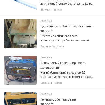
двухтактный Объем двигателя: 35,8 мл
Мощность: 0,9-0,95кВт Объем масла
Шымкент, вчера
для мотора: 0,1л Объем масла: 0,63л
Вид охлаждения: воздушное Тип
виброрейки: плавающая Частота:...
Реклама
Циркулярка - Пилорама бензиновая
90 000 ₸
Пилорама бензиновая ссср
производства в рабочем состоянии
Караганда, вчера
Реклама
Бензиновый генератор Honda
Договорная
Новый бензиновый генератор 5,5
киловатт. Заводится ключом, а также
можно заводить механический.
Каскелен, вчера
Реклама
Генератор бензиновый
70 000 ₸