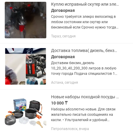
Куплю исправный скутер или электро велосипед с небольшим дефектом
Договорная
Срочно требуется элекро велосипед в
любом состоянии или скутер или
бензиновый если Срочно нужно тогда
позвоните или напишите или варианты
Тараз, сегодня
жду ваш ответ или вариант
Доставка топлива( дизель, бензин АИ-92,95)
Договорная
Доставим бензин, дизель
10_20_30_40_200_300 литров в любую
точку города Подача специалистов 15-
30 минут работаем с 07.00 до 01.00
Астана, сегодня
Заправлю ваш генератор, спец.технику,
грузовик, экскаватор,...
Новые наборы походной посуды Cooking Set DS-308
10 000 ₸
Наборы абсолютно новые. Для связи
желательно писатьв сообщениях на
каспи. • Ультралегкий и удобный
туристический набор походной посуды
Петропавловск, вчера
из анодированного алюминия