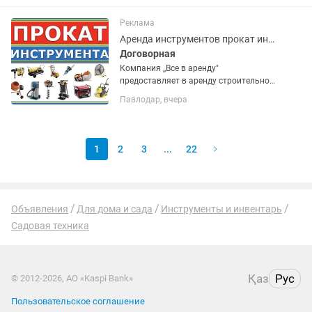
включает в себя 10 предметов,...
Реклама
Аренда инструментов прокат инструмента прокат оборудования
Договорная
Компания ,,Все в аренду"
предоставляет в аренду строительное
оборудования Звоните: Работаем без
Павлодар, вчера
выходных с 9:00 до 19:00 Мы
находимся по адресу ул. Амангельды
36 Без какого либо залога....
1
2
3
...
22
Объявления
Для дома и сада
Инструменты и инвентарь
Садовая техника
Қаз
Рус
© 2012-2026, АО «Kaspi Bank»
Пользовательское соглашение