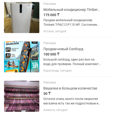
подставкой для книг. Также подъемный
Реклама
механизм...
Мобильный кондиционер Timberk T-PAC12-P11E-WF, 12 000 BTU, Wi-Fi
175 000 ₸
Продам мобильный кондиционер
Timberk T-PAC12-P11E-WF. Состояние
отличное, практически новый. Куплен
Астана, сегодня
недавно, использовался всего
несколько дней для проверки.
Полностью исправен, хорошо
Реклама
охлаждает,...
Продам новый Сапборд
100 000 ₸
Большой сапборд, один раз был на
воде, для проверки. Полный комплект,
насос с манометром, гермомешок, 3
Караганда, сегодня
плавника, водонепроницаемый чехол
для телефона, одинарное+двойное
весло, страховочный лиш, все...
Реклама
Вешалки в большом количестве
50 ₸
Остался очень много после закрытия
магазина есть так же подростковые и
детские но в основном только большие
Алматы, сегодня