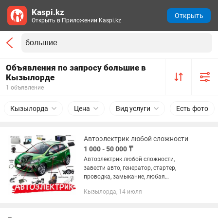
Kaspi.kz
Открыть
Открыть в Приложении Kaspi.kz
Объявления по запросу большие в
Кызылорде
1 объявление
Кызылорда
Цена
Вид услуги
Есть фото
Автоэлектрик любой сложности
1 000 - 50 000 ₸
Автоэлектрик любой сложности,
завести авто, генератор, стартер,
проводка, замыкание, любая
сложность, ремонт и установка стекло
Кызылорда, 14 июля
подъемников, аирбак, парктроники,
дхо, противотуманки,...