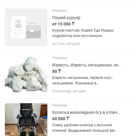
Реклама
Пеший курьер
от 15 000 ₸
Курьер-партнёр Яндекс Еда Ищешь
подработку или постоянную
занятость? Присоединяйся к команде
Астана, сегодня
курьеров-партнёров Яндекс Еды!
Свободный график — работай, когда
удобно. Пешком, на велосипеде, авто
Реклама
или...
Известь, Известь негашенная, первый сорт, ГОСТ, Белоснежная.
80 ₸
Известь негашенная, первый сорт,
кальциевая. Упакована в
полипропиленовые мешки. ПРИ
Караганда, сегодня
ПОКУПКЕ от 25 ТОНН, ЦЕНА 80 тенге.
ГОСТ 9179-77. (имеется сертификат).
Цена за кг с доставкой — 200 кг — 999...
Реклама
Коляска инвалидная б/у в отличном состоянии. Высокая спинка. Очень удобная.
60 000 ₸
Очень удобная коляска с высокой
спинкой. Выдерживает большой вес.