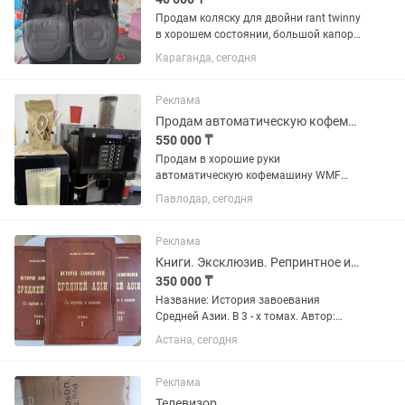
Продам коляску для двойни rant twinny
в хорошем состоянии, большой капор,
вместительная корзина, большие
Караганда, сегодня
спальные места, чехлы на ножки
зимние Брала новую за 150, отдам за
40 срочно нужны деньги,...
Реклама
Продам автоматическую кофемашину
550 000 ₸
Продам в хорошие руки
автоматическую кофемашину WMF
1200 S в хорошем рабочем состоянии.
Павлодар, сегодня
Готовит замечательный ароматный
кофе. Производительность до 50
чашек в час. Отлично подойдет для не
Реклама
больших...
Книги. Эксклюзив. Репринтное издание.
350 000 ₸
Название: История завоевания
Средней Азии. В 3 - х томах. Автор:
Терентьев М.А. Жанр: монография
Астана, сегодня
Описание: Капитальный труд русского
военного историка , генерал-
лейтенанта М.А. Терентьева. В 1-м...
Реклама
Телевизор