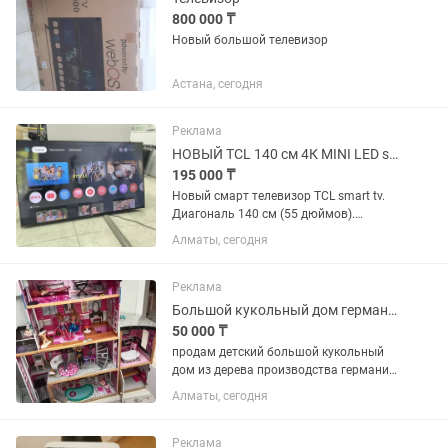
800 000 ₸
Новый большой телевизор
Астана, сегодня
Реклама
НОВЫЙ TCL 140 см 4К MINI LED smart tv телевизор
195 000 ₸
Новый смарт телевизор TCL smart tv.
Диагональ 140 см (55 дюймов).
Коробка, пульт и ножки в комплекте.
Алматы, сегодня
Такой на каспи стоит больше 200 тыс.
Реклама
Большой кукольный дом германия
50 000 ₸
продам детский большой кукольный
дом из дерева производства германия
. в стоимость входит все что на фото
Алматы, сегодня
именно мебель. есть лифт. бассейн.
ванна с унитазом. диваны кровать
лампа стол .барные...
Реклама