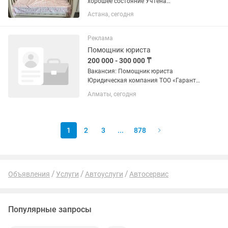
хорошее состояние Учтена
особенность крепления: в двух местах
Астана, сегодня
установлены дополнительные
пластиковые стяжки для большей
надежности
Реклама
Помощник юриста
200 000 - 300 000 ₸
Вакансия: Помощник юриста
Юридическая компания ТОО «Гарант
Партнерс» приглашает в свою команду
Алматы, сегодня
помощника юриста. Требования
Высшее или среднее специальное
юридическое образование. Грамотная
устная...
1
2
3
...
878
Объявления
Услуги
Автоуслуги
Автосервис
Популярные запросы