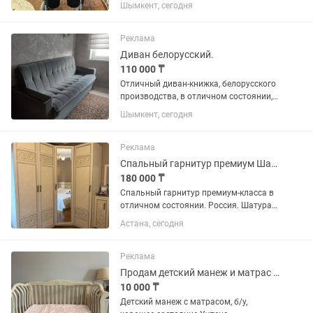
Шымкент, сегодня
Реклама
Диван белорусский.
110 000 ₸
Отличный диван-книжка, белорусского
производства, в отличном состоянии,
простоял год, не пригодился. Очень
Шымкент, сегодня
большое и удобное место для
хранения вещей снизу. Изначальная
цена при покупке была 200.000....
Реклама
Спальный гарнитур премиум Шатура Кровать, угловой шкаф ,тумбатуалетный стол
180 000 ₸
Спальный гарнитур премиум-класса в
отличном состоянии. Россия. Шатура
Продается красивый спальный
Астана, сегодня
гарнитур в классическом стиле цвета
слоновая кость с патиной. В комплект
входит: 🛏 Двуспальная...
Реклама
Продам детский манеж и матрас б/у
10 000 ₸
Детский манеж с матрасом, б/у,