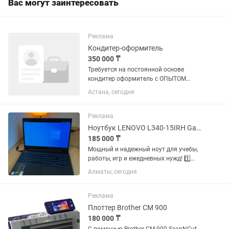
Вас могут заинтересовать
Реклама
Кондитер-оформитель
350 000 ₸
Требуется на постоянной основе
кондитер оформитель с ОПЫТОМ
работы, сборка тортов, декорирование
Астана, сегодня
тортов, пирожных ,оформление и т.д
График работы 6/1 , с 8.00 до 18.00!
Пишите пожалуйста на , оклад...
Реклама
Ноутбук LENOVO L340-15IRH Gaming (i5 /GTX1650 /16gb /SSD 500gb /HDD 1tb)
185 000 ₸
Мощный и надежный ноут для учебы,
работы, игр и ежедневных нужд! 1️⃣
ХАРАКТЕРИСТИКИ | Процессор: Intel
Алматы, сегодня
Core i5-9300H 4.10 GHz | Видеокарта:
NVIDIA GeForce GTX 1650 (4 ГБ) +
встроенная Intel UHD...
Реклама
Плоттер Brother CM 900
180 000 ₸