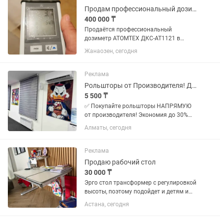
Продам профессиональный дозиметр ATOMTEX ДКС-АТ1121, отличное состояние
400 000 ₸
Продаётся профессиональный
дозиметр ATOMTEX ДКС-АТ1121 в
отличном состоянии. Прибор
Жанаозен, сегодня
использовался редко, большую часть
времени хранился, поэтому
сохранился практически как...
Реклама
Рольшторы от Производителя! Дешево! День-Ночь/Блэкаут Дуэт зебра
5 500 ₸
✅ Покупайте рольшторы НАПРЯМУЮ
от производителя! Экономия до 30%
без посредников. ✅ Собственное
Алматы, сегодня
производство в Казахстане: Полный
контроль качества, современные
материалы (ткань, пластик,
Реклама
алюминий),...
Продаю рабочий стол
30 000 ₸
Эрго стол трансформер с регулировкой
высоты, поэтому подойдет и детям и
взрослым. На любой возраст. Есть
Астана, сегодня
большой ящик снизу
выдвижной,верхняя полка с