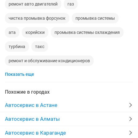
ремонт авто двигателей
газ
чистка промывка форсунок
промывка системы
ата
корейски
промывка системы охлаждения
турбина
такс
ремонт и обслуживание кондиционеров
Показать еще
установка камеры заднего
диагностический
услуги бары
ремонт кондиционер
Похожие в городах
системы охлаждения
аль фараби
Автосервис в Астане
чистка промывка продувка
электрики
Автосервис в Алматы
ремонт компрессоров
левкас
ремонт жасаймыз
Автосервис в Караганде