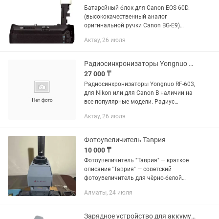
Батарейный блок для Canon EOS 60D.
(высококачественный аналог
оригинальной ручки Canon BG-E9)
Вертикальная батарейная ручка для
Актау, 26 июля
цифровых фотоаппаратов Canon EOS
60D. Является полным
функциональным...
Радиосинхронизаторы Yongnuo RF-603 N1 N2 N3 C1 C3
27 000 ₸
Радиосинхронизаторы Yongnuo RF-603,
для Nikon или для Сanon В наличии на
все популярные модели. Радиус
действия 100 метров. Трансиверы т. Е.
Актау, 26 июля
Один синхронизатор работает и как
приемник и как...
Фотоувеличитель Таврия
10 000 ₸
Фотоувеличитель "Таврия" — краткое
описание "Таврия" — советский
фотоувеличитель для чёрно-белой
фотопечати с негативов формата 35
Алматы, 24 июля
мм. Предназначен для использования
в домашних...
Зарядное устройство для аккумуляторов NP-FZ100