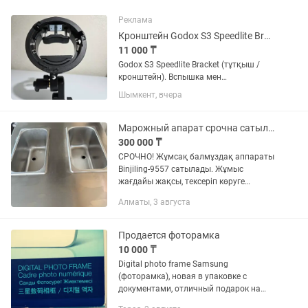
Реклама
Кронштейн Godox S3 Speedlite Bracket
11 000 ₸
Godox S3 Speedlite Bracket (тұтқыш /
кронштейн). Вспышка мен
софтбоқтарды (Bowens байонеті)
Шымкент, вчера
біріктіруге арналған таптырмас
ыңғайлы аксессуар. Жағдайы: Өте
жақсы, аз қолданылған, мінсіз күйде....
Марожный апарат срочна сатылады
300 000 ₸
СРОЧНО! Жұмсақ балмұздақ аппараты
Binjiling-9557 сатылады. Жұмыс
жағдайы жақсы, тексеріп көруге
болады. Өнімділігі 18–28 л/сағ. 220V.
Алматы, 3 августа
Кафе, дүкен, фудкортқа өте қолайлы.
Бағасына келісемін.
Продается фоторамка
10 000 ₸
Digital photo frame Samsung
(фоторамка), новая в упаковке с
документами, отличный подарок на
любое торжество. Все параметры на