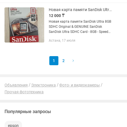
комплект для Canon Nikon...
Новая карта памяти SanDisk Ultra 8GB SDHC.
12 000 ₸
Новая карта памяти SanDisk Ultra 8GB
SDHC Original & GENUINE SanDisk
SanDisk Ultra SDHC Card - 8GB - Speed
upto 40MB/s 266x Twice as Fast as
Астана, 17 июля
original cards for better picture & video.
For Full HD...
1
2
Объявления
Электроника
Фото- и видеокамеры
Прочая фототехника
Популярные запросы
epson