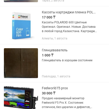
Тараз, 2 августа
фотографиях.
Кассеты картриджи пленка POLAROID Полароид 600 636
17 000 ₸
Кассеты POLAROID 600 Цветные
Оригинал. Оригинал. Новые. Доставка
в любой город Казахстана. Картридж
для Polaroid 600 нового поколения. Эта
Алматы, 1 августа
кассета polaroid проста в установке и
управлении....
Глянцеваватель
1 000 ₸
Глянцеватель в хорошем состоянии
Павлодар, 1 августа
Feelworld f5 prox
30 000 ₸
Продаю накамерный монитор
Feelworld F5 Pro X. Состояние:
отличное, без царапин и дефектов,