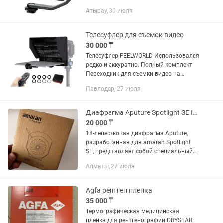
использовался аккуратно. Яркий и
Атырау, 30 июля
четкий экран — удобно работать даже
на улице Отлично подходит для
съемки...
Телесуфлер для съемок видео
30 000 ₸
Телесуфлер FEELWORLD Использовался
редко и аккуратно. Полный комплект
Переходник для съемки видео на
телефон
Павлодар, 27 июля
Диафрагма Aputure Spotlight SE IRIS
20 000 ₸
18-лепестковая диафрагма Aputure,
разработанная для amaran Spotlight
SE, представляет собой специальный
аксессуар, который позволяет быстро
Алматы, 27 июля
регулировать круг освещения Spotlight
SE, сохраняя при этом...
Agfa рентген пленка
35 000 ₸
Термографическая медицинская
пленка для рентгенографии DRYSTAR