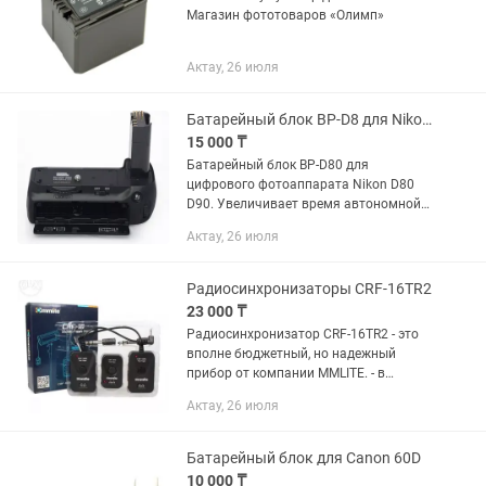
Магазин фототоваров «Олимп»
Актау, 26 июля
Батарейный блок BP-D8 для Nikon D80/D90
15 000 ₸
Батарейный блок BP-D80 для
цифрового фотоаппарата Nikon D80
D90. Увеличивает время автономной
работы. Эргономичная конструкция
Актау, 26 июля
рукоятки батарейного блока позволяет
более удобно держать фотокамеру...
Радиосинхронизаторы CRF-16TR2
23 000 ₸
Радиосинхронизатор CRF-16TR2 - это
вполне бюджетный, но надежный
прибор от компании MMLITE. - в
комплекте 2 приемника и 1 передатчик
Актау, 26 июля
- рабочая частота 433 Мгц, 16-каналов
радио частоты - может...
Батарейный блок для Canon 60D
10 000 ₸