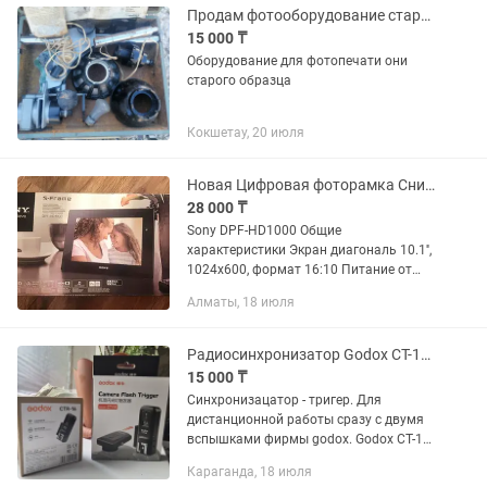
Продам фотооборудование старого образца Совдепия
15 000 ₸
Оборудование для фотопечати они
старого образца
Кокшетау, 20 июля
Новая Цифровая фоторамка Снижение цены!!!
28 000 ₸
Sony DPF-HD1000 Общие
характеристики Экран диагональ 10.1'',
1024x600, формат 16:10 Питание от
сети Интерфейсы USB Память
Алматы, 18 июля
Встроенная память Flash, 2 Гб
встроенной памяти Поддержка карт...
Радиосинхронизатор Godox СТ-16 двойной (синхронизатор триггер)
15 000 ₸
Синхронизацатор - тригер. Для
дистанционной работы сразу с двумя
вспышками фирмы godox. Godox CT-16
16 каналов беспроводной триггер
Караганда, 18 июля
радио вспышки передатчик + приемник