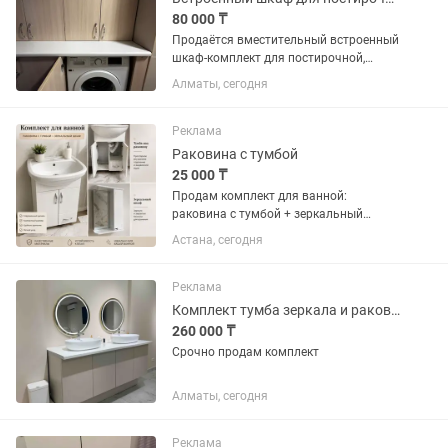
80 000 ₸
Продаётся вместительный встроенный
шкаф-комплект для постирочной,
изготовленный на заказ. В комплект
Алматы, сегодня
входят верхние и нижние шкафы с
полками, столешница и ниша под
стандартную стиральную машину...
Реклама
Раковина с тумбой
25 000 ₸
Продам комплект для ванной:
раковина с тумбой + зеркальный
шкаф. Состояние хорошее, всё
Астана, сегодня
исправно. Цена — 25 000 тг.
Небольшой торг.
Реклама
Комплект тумба зеркала и раковина
260 000 ₸
Срочно продам комплект
Алматы, сегодня
Реклама