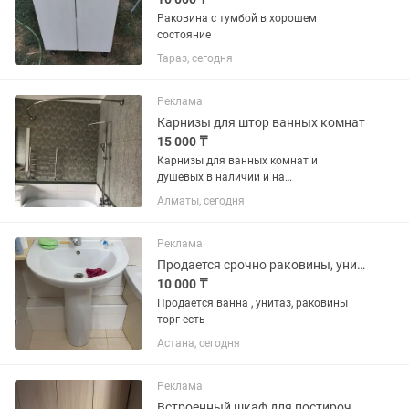
Раковина с тумбой в хорошем
состояние
Тараз, сегодня
Реклама
Карнизы для штор ванных комнат
15 000 ₸
Карнизы для ванных комнат и
душевых в наличии и на
заказ,изготовления из качественной
Алматы, сегодня
нержавеющей стали.Без провисания и
крепления к потолку более 8 лет на
рынке,гарантия 3 года.Доставки и
Реклама
установки...
Продается срочно раковины, унитаз, тв стенка, шкаф на прихожку
10 000 ₸
Продается ванна , унитаз, раковины
торг есть
Астана, сегодня
Реклама
Встроенный шкаф для постирочной под стиральную машину