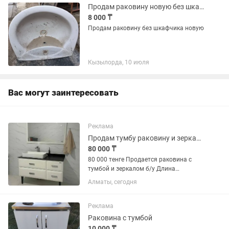
Продам раковину новую без шкафчика
8 000 ₸
Продам раковину без шкафчика новую
Кызылорда, 10 июля
Вас могут заинтересовать
Реклама
Продам тумбу раковину и зеркало б/у
80 000 ₸
80 000 тенге Продается раковина с
тумбой и зеркалом б/у Длина
столешницы: 120см Ширина
Алматы, сегодня
столешницы: 50см Длина зеркала:
118см Высота зеркала: 80см На
каменной столешнице налет от воды
Реклама
Раковина с тумбой
10 000 ₸