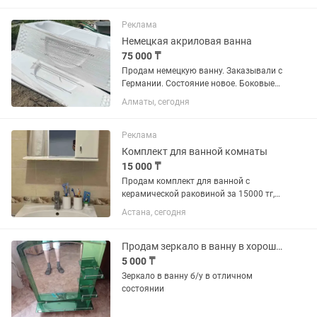
220мм. Цена за комплект.
Реклама
Немецкая акриловая ванна
75 000 ₸
Продам немецкую ванну. Заказывали с
Германии. Состояние новое. Боковые
стенки в пленке. Обошлась в 312000
Алматы, сегодня
тг.Размер 194х95к. Ванна шикарная.
Стенки толстые, крепкие. Кому надо
звоните. Отдам в...
Реклама
Комплект для ванной комнаты
15 000 ₸
Продам комплект для ванной с
керамической раковиной за 15000 тг,
небольшой торг
Астана, сегодня
Продам зеркало в ванну в хорошем состоянии
5 000 ₸
Зеркало в ванну б/у в отличном
состоянии