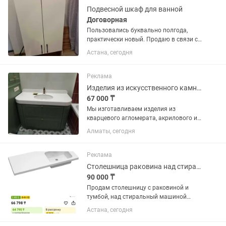
Подвесной шкаф для ванной
Договорная
Пользовались буквально полгода,
практически новый. Продаю в связи с
ремонтом и теперь не подходит по
Астана, сегодня
размеру и дизайну
Реклама
Изделия из искусственного камня столешницы, мойки, подоконники на заказ
67 000 ₸
Мы изготавливаем изделия из
кварцевого агломерата, акрилового и
искусственного камня на заказ:
Алматы, сегодня
Изделия: кухонные столешницы,
столешницы для ванной комнаты,
подоконники, встроенные мойки/
Реклама
раковины из...
Столешница раковина над стиральную машину
90 000 ₸
Продам столешницу с раковиной и
тумбой, над стиральный машиной
размер 120:50 Новый в упаковке
Астана, сегодня