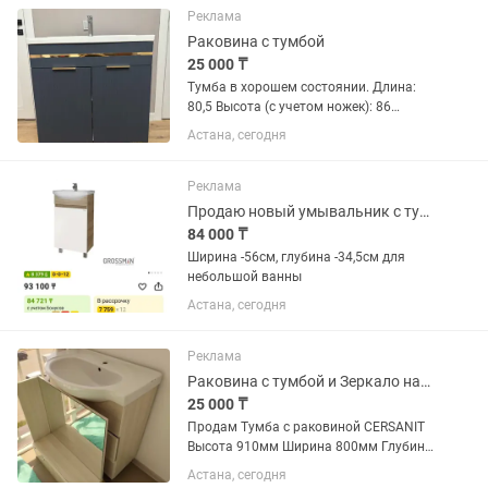
Реклама
Раковина с тумбой
25 000 ₸
Тумба в хорошем состоянии. Длина:
80,5 Высота (с учетом ножек): 86
Ширина: 47 Кран в подарок
Астана, сегодня
Реклама
Продаю новый умывальник с тумбой , зеркало с полочками - небольшой
84 000 ₸
Ширина -56см, глубина -34,5см для
небольшой ванны
Астана, сегодня
Реклама
Раковина с тумбой и Зеркало навесной шкаф.
25 000 ₸
Продам Тумба с раковиной CERSANIT
Высота 910мм Ширина 800мм Глубина
500мм Глубина тумбы 340мм Зеркало
Астана, сегодня
Высота 700мм Ширина 800мм глубина