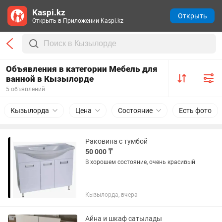
Kaspi.kz
Открыть
Открыть в Приложении Kaspi.kz
Объявления в категории Мебель для
ванной в Кызылорде
5 объявлений
Кызылорда
Цена
Состояние
Есть фото
Раковина с тумбой
50 000 ₸
В хорошем состояние, очень красивый
Кызылорда, вчера
Айна и шкаф сатылады