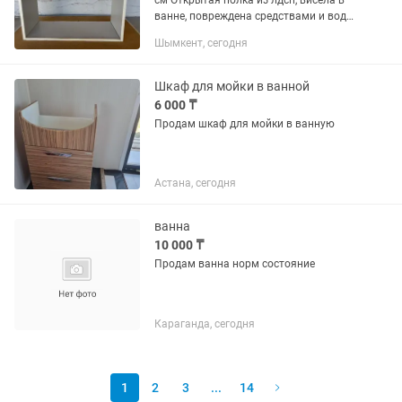
см Открытая полка из лдсп, висела в
ванне, повреждена средствами и водой
Есть крепления для стены
Шымкент, сегодня
Шкаф для мойки в ванной
6 000 ₸
Продам шкаф для мойки в ванную
Астана, сегодня
ванна
10 000 ₸
Продам ванна норм состояние
Караганда, сегодня
1
2
3
...
14