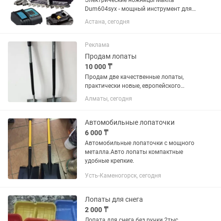
Электрические ножницы Makita
Dum604sуx - мощный инструмент для
стрижки травы и кустарников, который
Астана, сегодня
сочетает в себе высокую
производительность и удобство
использования. + Особенности: - V
Реклама
Ширина...
Продам лопаты
10 000 ₸
Продам две качественные лопаты,
практически новые, европейского
производства. 10 000 тнг за шт.
Алматы, сегодня
Автомобильные лопаточки
6 000 ₸
Автомобильные лопаточки с мощного
металла.Авто лопаты компактные
удобные крепкие.
Усть-Каменогорск, сегодня
Лопаты для снега
2 000 ₸
Лопата для снега без ручки 2тыс