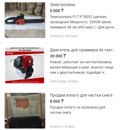
Электропила
5 000 ₸
Электропила P.I.T P74052 (цепная,
проводная) Мощность: 2000W Шина:
примерно 40 см (405 мм) 👉 Для дачи /
стройки / дров. Продаю за 5000т. Не
Алматы, сегодня
работает. Для запчасти. Обращаться
по номеру .
Двигатель для триммера 4х тактный , аналог хонды gx 35
30 000 ₸
Новый , работает на чистом бензине,
малая вибрация и шум , выхлоп чище
чем у двухтактников, подойдет к
штангам от триммеров 33, 43, 52,
Павлодар, вчера
кубика.
Продам лопату для чистки снега
8 000 ₸
Продам лопату на колесиках для
чистки снега
Алматы, вчера