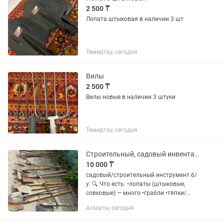
2 500 ₸
Лопата штыковая в наличии 3 шт
Темиртау, сегодня
Вилы
2 500 ₸
Вилы новые в наличии 3 штуки
Темиртау, сегодня
Строительный, садовый инвентарь.
10 000 ₸
садовый/строительный инструмент б/
у: 🔍 Что есть: •лопаты (штыковые,
совковые) — много •грабли •тяпки/
мотыги •метла/щётка •ледоруб/лом
Алматы, сегодня
•снеговая лопата 📌 Состояние: б/у,
отдам все одним лотом за 10...