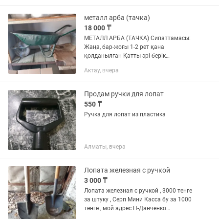
металл арба (тачка)
18 000 ₸
МЕТАЛЛ АРБА (ТАЧКА) Сипаттамасы:
Жаңа, бар-жоғы 1-2 рет қана
қолданылған Қатты әрі берік
металлдан жасалған Бір дөңгелекті –
Актау, вчера
бақшада, құрылыс алаңында оңай
қозғалады Дөңгелегі нағыз сапалы –
ауыр...
Продам ручки для лопат
550 ₸
Ручка для лопат из пластика
Алматы, вчера
Лопата железная с ручкой
3 000 ₸
Лопата железная с ручкой , 3000 тенге
за штуку , Серп Мини Касса бу за 1000
тенге , мой адрес Н-Данченко
(Тлендиева) уг Райымбека