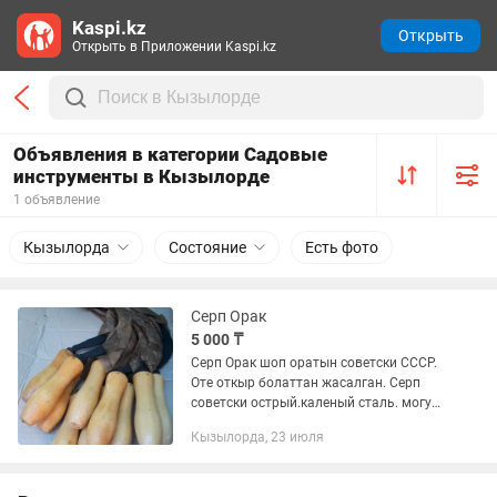
Kaspi.kz
Открыть
Открыть в Приложении Kaspi.kz
Объявления в категории Садовые
инструменты в Кызылорде
1 объявление
Кызылорда
Состояние
Есть фото
Серп Орак
5 000 ₸
Серп Орак шоп оратын советски СССР.
Оте откыр болаттан жасалган. Серп
советски острый.каленый сталь. могу
отправит другой город.
Кызылорда, 23 июля