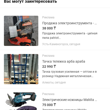
Вас могут заинтересовать
Реклама
Продажа электроинструмента - цепная пила patriot .
38 000 ₸
Продажа электроинструмента - цепная
пила patriot
ESP2016.СРОЧНО.Технические
Усть-Каменогорск, сегодня
характеристики по фотографии .
Продукция от производителя Patriot
отлично себя зарекомендовала . Пила
Реклама
в полном комплекте ,...
Тачка тележка арба араба
22 990 ₸
Тачка грузовая усиленная — оптом и в
розницу Надежная металлическая
двухколесная тачка для перевозки
Алматы, сегодня
коробок, мешков, стройматериалов,
бытовой техники, мебели и других
тяжелых...
Реклама
Электрические ножницы Makita Dum604
75 000 ₸