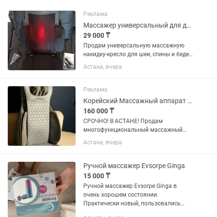
Реклама
Массажер универсальный для дома, офиса и автомобиля
29 000 ₸
Продам универсальную массажную
накидку-кресло для шеи, спины и бедер,
с возможностью подключения в
Астана, вчера
розетку на 220 В и прикуриватель на
12 В. Несколько режимов массажа с
таймером, вибрацией и...
Реклама
Корейский Массажный аппарат от фирмы Global
160 000 ₸
СРОЧНО! В АСТАНЕ! Продам
многофункциональный массажный
аппарат от фирмы Global, абсолютно
Астана, вчера
новый! Массажер переносной, можно
использовать дома, в офисе, и даже в
машине как накидка на сиденье (от...
Ручной массажер Evsorpe Ginga
15 000 ₸
Ручной массажер Evsorpe Ginga в
очень хорошем состоянии.
Практически новый, пользовались
пару раз. Удобен для массажа шеи,