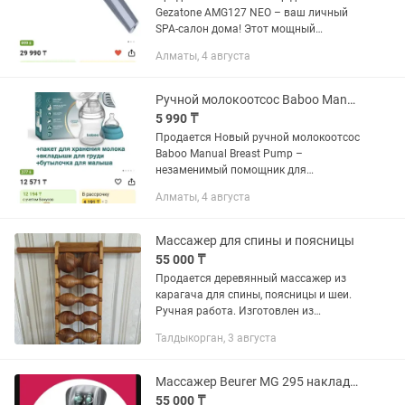
Gezatone AMG127 NEO – ваш личный
SPA-салон дома! Этот мощный
беспроводной прибор от французского
Алматы, 4 августа
бренда Gezatone помогает справиться
с усталостью и мышечным
напряжением...
Ручной молокоотсос Baboo Manual Breast Pump
5 990 ₸
Продается Новый ручной молокоотсос
Baboo Manual Breast Pump –
незаменимый помощник для
современных мам. Разработанный с
Алматы, 4 августа
учетом комфорта и эффективности,
этот молокоотсос обеспечивает
деликатную...
Массажер для спины и поясницы
55 000 ₸
Продается деревянный массажер из
карагача для спины, поясницы и шеи.
Ручная работа. Изготовлен из
цельного массива — прочный,
Талдыкорган, 3 августа
устойчивый, рассчитан на долгую
эксплуатацию. Оснащен съемными
роликами,...
Массажер Beurer MG 295 накладка на спинку стула вибрационный
55 000 ₸