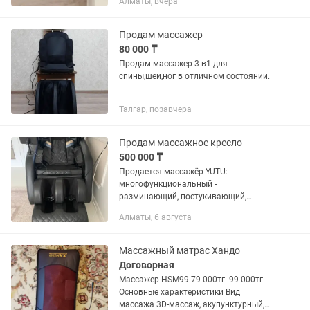
Алматы, вчера
спины, ног и мышц после нагрузки.
Компактный и легкий. Причина
продажи —...
Продам массажер
80 000 ₸
Продам массажер 3 в1 для
спины,шеи,ног в отличном состоянии.
Талгар, позавчера
Продам массажное кресло
500 000 ₸
Продается массажёр YUTU:
многофункциональный -
разминающий, постукивающий,
воздушно-компрессионный ( шея,
Алматы, 6 августа
спина, руки, поясница, ноги). Очень
хороший массажёр. Торг уместен.
Массажный матрас Хандо
Договорная
Массажер HSM99 79 000тг. 99 000тг.
Основные характеристики Вид
массажа 3D-массаж, акупунктурный,