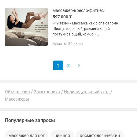
массажер-кресло-фитнес
597 000 ₸
✅ 9 техник массажа как в спа-салоне:
Шиацу, точечный, разминающий,
постукивающий, комбо.=
Восстановление мышц, тонус. ✅ 3Д-
Алматы, 30 июля
массажная каретка:Шея, плечи, спина,
поясница, ягодицы. = прорабатывает...
1
2
Объявления
Электроника
Индивидуальный уход
Массажеры
Популярные запросы
массажёр для ног
нижняя
косметологический