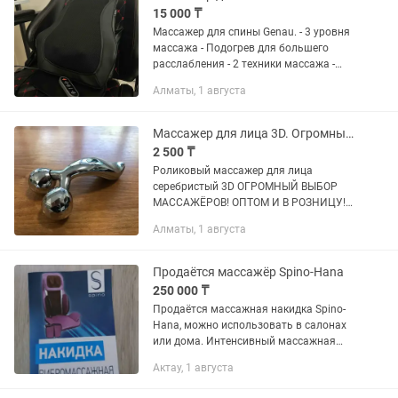
15 000 ₸
Массажер для спины Genau. - 3 уровня
массажа - Подогрев для большего
расслабления - 2 техники массажа -
японская точечная техника «шиацу» и
Алматы, 1 августа
вибрация В наличии есть еще
массажер для ног и массажер...
Массажер для лица 3D. Огромный выбор. Оптом и в розницу
2 500 ₸
Роликовый массажер для лица
серебристый 3D ОГРОМНЫЙ ВЫБОР
МАССАЖЁРОВ! ОПТОМ И В РОЗНИЦУ!
РАССРОЧКА Kaspi Red! Простота
Алматы, 1 августа
роликового массажера для лица и тела
Diamond от US Medica позволяет
пользоваться...
Продаётся массажёр Spino-Hana
250 000 ₸
Продаётся массажная накидка Spino-
Hana, можно использовать в салонах
или дома. Интенсивный массажная
шеи, спины, ног. Прогрев спины и шеи.
Актау, 1 августа
Регулировка швейного
механизма-150мм. Полный спектр