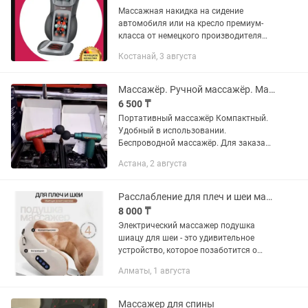
Массажная накидка на сидение
автомобиля или на кресло премиум-
класса от немецкого производителя
Beurer. Можно массировать шею,
Костанай, 3 августа
верхний или нижний отдел спины, всю
спину. Два уровня скорости массажа....
Массажёр. Ручной массажёр. Массаж для спины, шеи,рук, ног.
6 500 ₸
Портативный массажёр Компактный.
Удобный в использовании.
Беспроводной массажёр. Для заказа
пишите Доставка по городу Астана
Астана, 2 августа
через Яндекс курьера Самовывоз с
10:00 до 20:00
Расслабление для плеч и шеи массажер
8 000 ₸
Электрический массажер подушка
шиацу для шеи - это удивительное
устройство, которое позаботится о
вашем благополучии и здоровье. Он
Алматы, 1 августа
способен обеспечить вам
профессиональный массаж в любое
время дня...
Массажер для спины