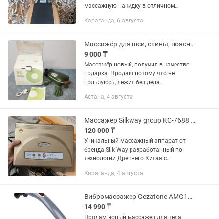
массажную накидку в отличном
состоянии. Полностью исправна, всё
Караганда, 6 августа
работает как должно. Использовалась
аккуратно. Подходит для установки
на...
Массажёр для шеи, спины, поясницы
9 000 ₸
Массажёр новый, получил в качестве
подарка. Продаю потому что не
пользуюсь, лежит без дела.
Астана, 4 августа
Массажер Silkway group KC-7688 ручной, ультразвуковой,вибрационный
120 000 ₸
Уникальный массажный аппарат от
бренда Silk Way разработанный по
технологии Древнего Китая с
применением современных
Караганда, 4 августа
технологий. Выполняет функцию по
оздоровлению тела,убирает
шишки,холки,пигментные...
Вибромассажер Gezatone AMG127 NEO беспроводной, ручной для тела
14 990 ₸
Продам новый массажер для тела