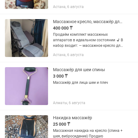
вибрационный, надавливающий,
Астана, 6 августа
разминающий, разогревающий,
инфракрасный прогрев,
пульсирующий,...
Массажное кресло, массажёр для ног и коленей почти новые
400 000 ₸
Продаём комплект массажных
аппаратов в идеальном состоянии 💺 В
набор входит: — массажное кресло для
спины и шеи — массажёр для ног —
Астана, 6 августа
массажёр для коленей Состояние
практически новое Отлично помогает...
Массажёр для шеи спины
3 000 ₸
Массажёр для лица шеи и плеч
Алматы, 6 августа
Накидка массажёр
25 000 ₸
Массажная накидка на кресло (спина +
шея, вибросидение) Продаю