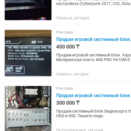
настройках (Cyberpunk 2077, CS2, Dota
железо свежее,...
Уральск, сегодня
Реклама
Продам игровой системный блок
450 000 ₸
Продам игровой системный блок. Характеристики: Процессор: Intel Core i5-12400F
Материнская плата: MSI PRO H610M-S 
GeForce RTX 4060 12GB GDDR6 SSD:...
Алматы, сегодня
Реклама
Продам игровой системный блок
300 000 ₸
Продам системный блок Видеокарта rt
HDD и SSD. Пишите сюда.
Петропавловск, сегодня