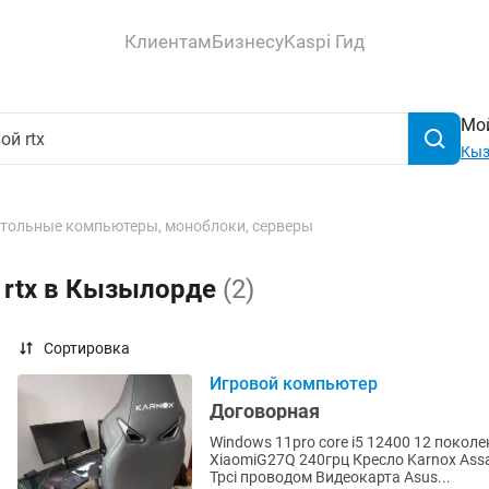
Клиентам
Бизнесу
Kaspi Гид
Мой
Кыз
тольные компьютеры, моноблоки, серверы
 rtx в Кызылорде
(2)
Сортировка
Игровой компьютер
Договорная
Windows 11pro core i5 12400 12 покол
XiaomiG27Q 240грц Кресло Karnox As
Tpci проводом Видеокарта Asus...