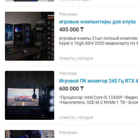
Реклама
игровые компьютеры для клуба
405 000 ₸
игровые компы 21шт полный комплект без наушников core i5 12400
hyper x 16gb ddr4 3200 видеокарта rtx 
asus 25 280hz на...
Алматы, сегодня
Реклама
Игровой ПК монитор 240 Гц RTX 4
600 000 ₸
•Процессор: Intel Core i5-12400F •Вид
•Накопитель: SSD M.2 NVMe 1 TB • Бло
Комплект: Игровой...
Алматы, сегодня
Реклама