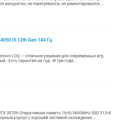
я аккуратно, не перегревался, не ремонтировался.
050 i5 12th Gen 144 Гц
novo LOQ — отличное решение для современных игр,
почти новый. -Есть гарантия на год. -И три года...
RTX 3070ti Оперативная память 16гб/3600MHz SSD 512гб