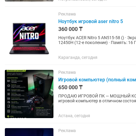
Реклама
Ноутбук игровой aser nitro 5
360 000 ₸
Ноутбук ACER Nitro 5 AN515-58 () · Экран: 15.6" Full HD, IPS, 144 Гц · Процессор: Intel Core i5-
12450H (12-е поколение) · Память: 16 
2050 ·...
Караганда, сегодня
Реклама
Игровой компьютер (полный ком
650 000 ₸
ПРОДАЮ ИГРОВОЙ ПК — МОЩНЫЙ КОМПЛЕ
игровой компьютер в отличном состоя
температуры. Отлично подойдет как д
Астана, сегодня
Реклама