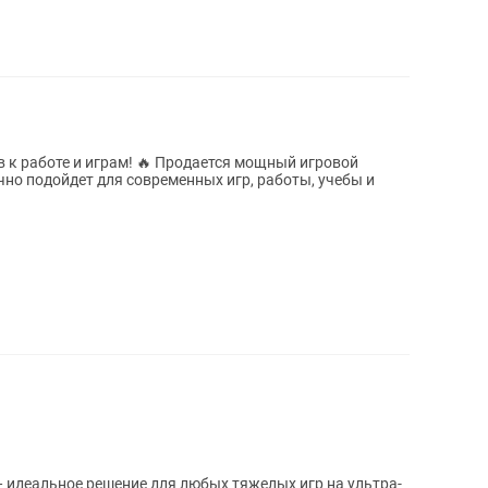
в к работе и играм! 🔥 Продается мощный игровой
чно подойдет для современных игр, работы, учебы и
идеальное решение для любых тяжелых игр на ультра-