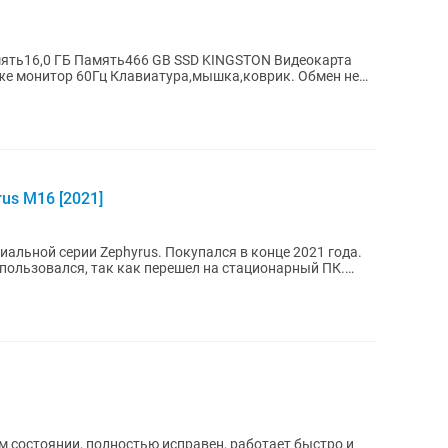
мять16,0 ГБ Память466 GB SSD KINGSTON Видеокарта
к же монитор 60Гц Клавиатура,мышка,коврик. Обмен не
us M16 [2021]
альной серии Zephyrus. Покупался в конце 2021 года.
спользовался, так как перешел на стационарный ПК.
м состоянии, полностью исправен, работает быстро и