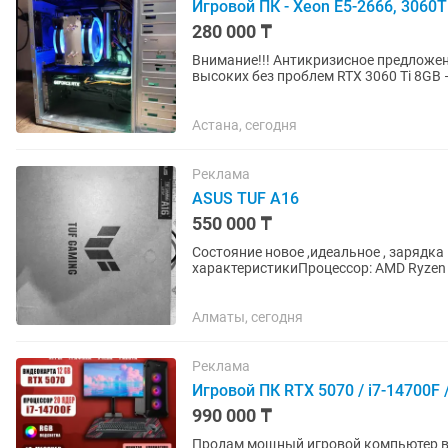
Игровой ПК - Xeon E5-2666, 3060
280 000 ₸
Внимание!!! Антикризисное предложение! Продам игровой ПК — Fortnite, CS2, Roblox, PUBG на
высоких без проблем RTX 3060 Ti 8GB — карта которая до сих пор входит в топ-10 по
популярности в Steam 32...
Астана, сегодня
Реклама
ASUS TUF A16
550 000 ₸
Состояние новое ,идеальное , зарядка кор
характеристикиПроцессор: AMD Ryzen 7
NVIDIA GeForce RTX...
Алматы, сегодня
Реклама
Игровой ПК RTX 5070 / i7-14700F
990 000 ₸
Продам мощный игровой компьютер в с