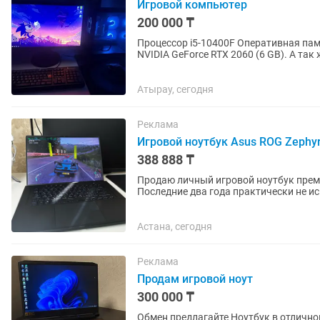
Игровой компьютер
200 000 ₸
Процессор i5-10400F Оперативная па
NVIDIA GeForce RTX 2060 (6 GB). А та
интересен
Атырау, сегодня
Реклама
Игровой ноутбук Asus ROG Zephyr
388 888 ₸
Продаю личный игровой ноутбук преми
Последние два года практически не и
Ноутбук полностью обслужен,...
Астана, сегодня
Реклама
Продам игровой ноут
300 000 ₸
Обмен предлагайте Ноутбук в отлично