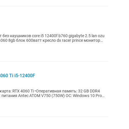
f b760 gigabyte 2.5 lan ozu
4060 8gb блок 600ватт кресло dx racer prince монитор
060 Ti i5-12400F
еокарта: RTX 4060 Ti •Оперативная память: 32 GB DDR4
к питания Antec ATOM V750 (750W) ОС: Windows 10 Pro