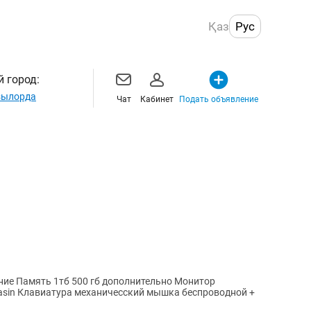
Қаз
Рус
 город:
ылорда
Чат
Кабинет
Подать объявление
ение Память 1тб 500 гб дополнительно Монитор
sasin Клавиатура механичесский мышка беспроводной +