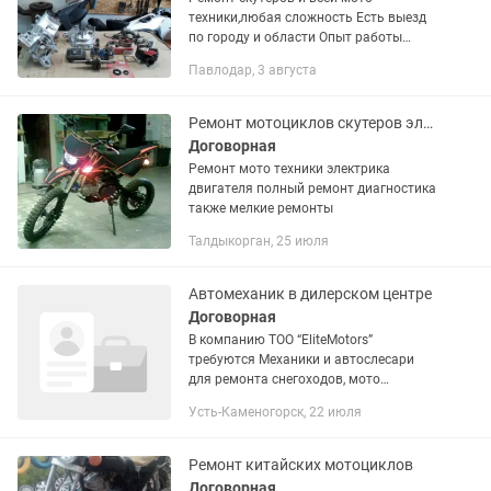
техники,любая сложность Есть выезд
по городу и области Опыт работы
более 4 лет
Павлодар, 3 августа
Ремонт мотоциклов скутеров электрика моторы
Договорная
Ремонт мото техники электрика
двигателя полный ремонт диагностика
также мелкие ремонты
Талдыкорган, 25 июля
Автомеханик в дилерском центре
Договорная
В компанию ТОО “EliteMotors”
требуются Механики и автослесари
для ремонта снегоходов, мото
вездеходов, гидроциклов,
Усть-Каменогорск, 22 июля
квадроциклов. Оплата достойная,
сдельная. Рабочий график 5/2 с 9:00-
18:00 Опыт...
Ремонт китайских мотоциклов
Договорная