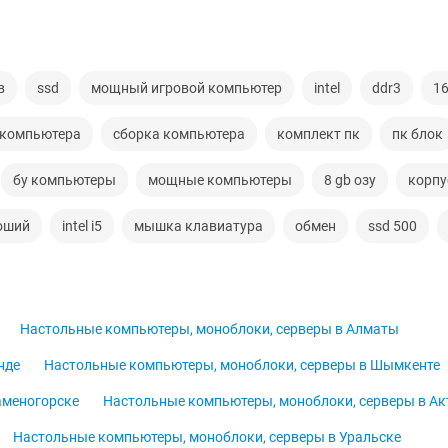
в
ssd
мощный игровой компьютер
intel
ddr3
1
 компьютера
сборка компьютера
комплект пк
пк блок
бу компьютеры
мощные компьютеры
8 gb озу
корпу
оший
intel i5
мышка клавиатура
обмен
ssd 500
Настольные компьютеры, моноблоки, серверы в Алматы
нде
Настольные компьютеры, моноблоки, серверы в Шымкенте
аменогорске
Настольные компьютеры, моноблоки, серверы в Ак
Настольные компьютеры, моноблоки, серверы в Уральске