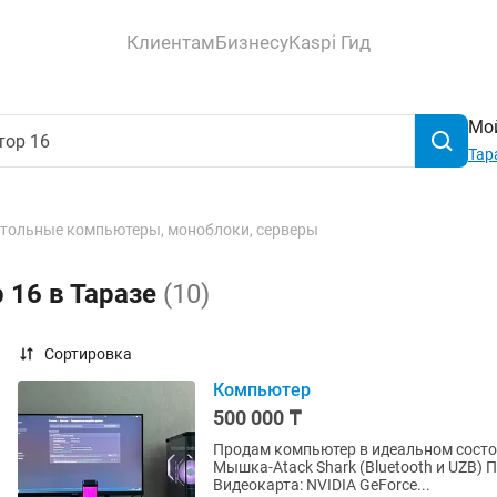
Клиентам
Бизнесу
Kaspi Гид
Мой
Тар
тольные компьютеры, моноблоки, серверы
 16 в Таразе
(10)
Сортировка
Компьютер
500 000 ₸
Продам компьютер в идеальном состоя
Мышка-Atack Shark (Bluetooth и UZB) Процессор: Intel Core i5-12400F (12-е поколение) •
Видеокарта: NVIDIA GeForce...