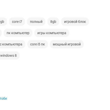
6gb
core i7
полный
8gb
игровой блок
пк компьютер
игры компьютера
с компьютера
core i5 пк
мощный игровой
windows 8
тобе