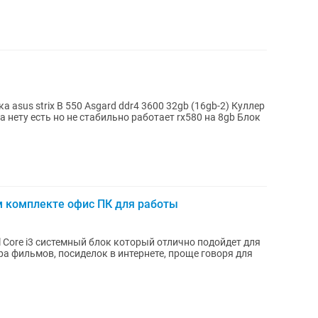
 asus strix B 550 Asgard ddr4 3600 32gb (16gb-2) Куллер
ету есть но не стабильно работает rx580 на 8gb Блок
 комплекте офис ПК для работы
 Core i3 системный блок который отлично подойдет для
ра фильмов, посиделок в интернете, проще говоря для