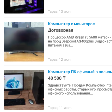
Тараз, 13 июля
Компьютер с монитором
Договорная
Процессор AMD Ryzen r5 5600 материнка
на проц Deepcool AG400plus Видеокарта н
питания asus...
Тараз, 12 июля
Компьютер ПК офисный в полном
40 500 ₸
Здравствуйте! Продам Компьютер Intel
офисных работы, старых игр, просмот
офисного использования...
Тараз, 11 июля