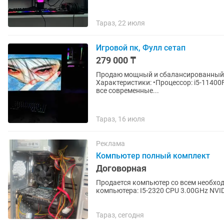
Тараз, 22 июля
Игровой пк, Фулл сетап
279 000 ₸
Продаю мощный и сбалансированный к
Характеристики: •Процессор: i5-11400F 
все современные...
Тараз, 16 июля
Реклама
Компьютер полный комплект
Договорная
Продается компьютер со всем необхо
компьютера: I5-2320 CPU 3.00GHz NVID
Монитор обычный на 60гц Урезанная..
Тараз, сегодня