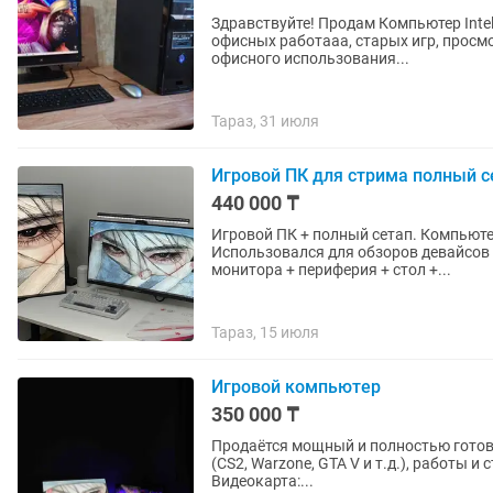
Здравствуйте! Продам Компьютер Inte
офисных работааа, старых игр, просмо
офисного использования...
Тараз, 31 июля
Игровой ПК для стрима полный с
440 000 ₸
Игровой ПК + полный сетап. Компьюте
Использовался для обзоров девайсов (есть TikTok: ). Продаётся
монитора + периферия + стол +...
Тараз, 15 июля
Игровой компьютер
350 000 ₸
Продаётся мощный и полностью готовы
(CS2, Warzone, GTA V и т.д.), работы и стриминга. Характеристики ПК: Проце
Видеокарта:...