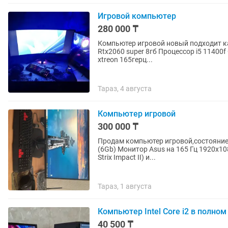
Игровой компьютер
280 000 ₸
Компьютер игровой новый подходит как для игр так и
Rtx2060 super 8гб Процессор i5 11400f Оперативка 16gb ozy Ssd 512gb Монитор изогнутый
xtreon 165герц...
Тараз, 4 августа
Компьютер игровой
300 000 ₸
Продам компьютер игровой,состояние 
(6Gb) Монитор Asus на 165 Гц 1920х1
Strix Impact II) и...
Тараз, 1 августа
Компьютер Intel Core i2 в полном
40 500 ₸