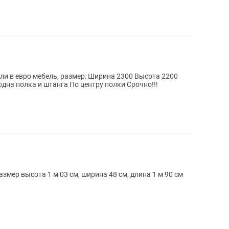
ли в евро мебель, размер: Ширина 2300 Высота 2200
Глубина 570 С подсветкой По краям 2 одна полка и штанга По центру полки Срочно!!!
одам комод в хорошем состоянии Размер высота 1 м 03 см, ширина 48 см, длина 1 м 90 см