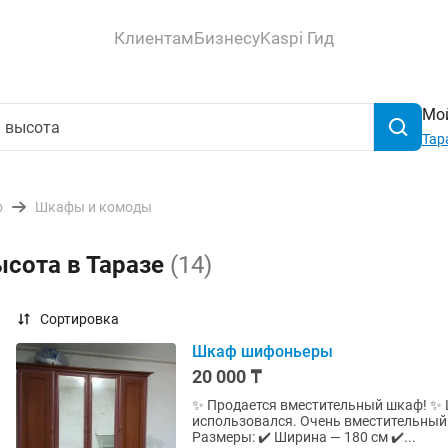
Клиентам
Бизнесу
Kaspi Гид
Мой
Тар
р
Шкафы и комоды
ысота в Таразе
(14)
Сортировка
Шкаф шифоньеры
20 000 ₸
✨ Продается вместительный шкаф! ✨ Шкаф в хорошем рабочем состоянии, аккуратно
использовался. Очень вместительный и
Размеры: ✔️ Ширина — 180 см ✔️...