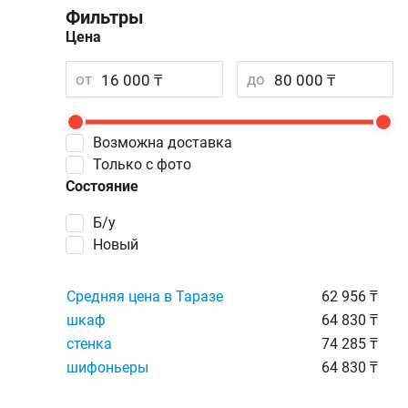
Фильтры
Цена
от
до
Возможна доставка
Только с фото
Состояние
Б/у
Новый
Средняя цена в Таразе
62 956 ₸
шкаф
64 830 ₸
стенка
74 285 ₸
шифоньеры
64 830 ₸