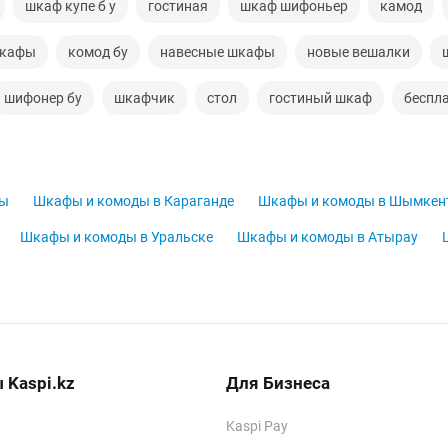
шкаф купе б у
гостиная
шкаф шифоньер
камод
шкафы
комод бу
навесные шкафы
новые вешалки
шифонер бу
шкафчик
стол
гостиный шкаф
беспл
ты
Шкафы и комоды в Караганде
Шкафы и комоды в Шымкен
Шкафы и комоды в Уральске
Шкафы и комоды в Атырау
 Kaspi.kz
Для Бизнеса
Kaspi Pay