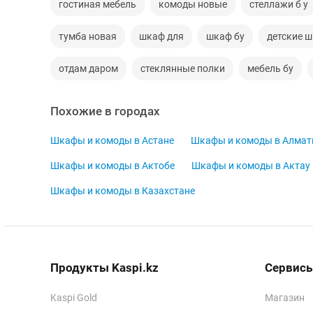
гостиная мебель
комоды новые
стеллажи б у
тумба новая
шкаф для
шкаф бу
детские 
отдам даром
стеклянные полки
мебель бу
Похожие в городах
Шкафы и комоды в Астане
Шкафы и комоды в Алма
Шкафы и комоды в Актобе
Шкафы и комоды в Актау
Шкафы и комоды в Казахстане
Продукты Kaspi.kz
Сервисы
Kaspi Gold
Магазин