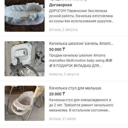
Договорная
ДОРОГО!!!! Переносная Эко-люлька
ручной работы. Качелька изготовлена
из сосны без использования шурупов и
болтов.. Люлька связана вручную-
Астана, 2 августа
крючком из хлопчатобумажной пряжи.
Все материалы...
Качелька шезлонг качель 4moms - mamaRoo multi-motio
50 000 ₸
Продам качельку шезлонг 4moms
mamaRoo Multi-motion baby swing 🎁🎁
🎁 В ПОДАРОК ВКЛАДЫШ ДЛЯ
НОВОРОЖДЕННЫХ 🎁🎁🎁
Алматы, 2 августа
(двухсторонний светло-серый и темно-
серый) 🟡Состояние отличное, все как
новое за исключением...
Качелька стул для малыша
20 000 ₸
Качелька-стул для новорожденного и
до 2 лет. Требуется ремонт качального
механизма. В остальном состояние
отличное
Астана, 31 июля