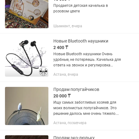
Продается детская качелька в
розовом цвете
Шымкент, вчера
Новые Bluetooth наушники
2 400 ₸
Новые Bluetooth наушники Очень
удобные, не потеряешь. Качелька для
ответа на звонок и регулировка
громкости.
Астана, вчера
Продам попугайчиков
20 000 ₸
Ищу самых заботливых хозяев для
моих волнистых попугайчиков. Это
решение далось мне очень тяжело.
Обстоятельства сложились так, что я
Астана, позавчера
больше не могу уделять моим
попугайчикам столько времени и...
Продам эко-люльку