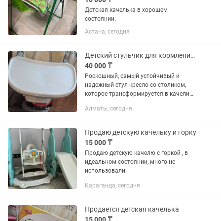
Детская качелька в хорошем
состоянии.
Астана, сегодня
Детский стульчик для кормления и качеля Tatamia Peg Perego
40 000 ₸
Роскошный, самый устойчивый и
надежный стул-кресло со столиком,
которое трансформируется в качели
или в полнаценное спальное место от
Алматы, сегодня
4-6 мес до 3,5 лет. Ребенок никогда не
выпадет, надежные ремни,...
Продаю детскую качельку и горку
15 000 ₸
Продаю детскую качелю с горкой , в
идеальном состоянии, много не
использовали
Караганда, сегодня
Продается детская качелька
15 000 ₸