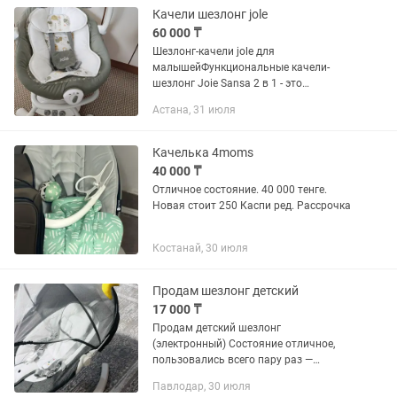
Качели шезлонг jole
60 000 ₸
Шезлонг-качели jole для
малышейФункциональные качели-
шезлонг Joie Sansa 2 в 1 - это
прекрасный вариант для
Астана, 31 июля
новорожденного. Ребенок сможет
ощутить всю нежность и заботу
укачивания маминых рук....
Качелька 4moms
40 000 ₸
Отличное состояние. 40 000 тенге.
Новая стоит 250 Каспи ред. Рассрочка
Костанай, 30 июля
Продам шезлонг детский
17 000 ₸
Продам детский шезлонг
(электронный) Состояние отличное,
пользовались всего пару раз —
практически новый, сейчас просто
Павлодар, 30 июля
стоит без дела. Автоматическое