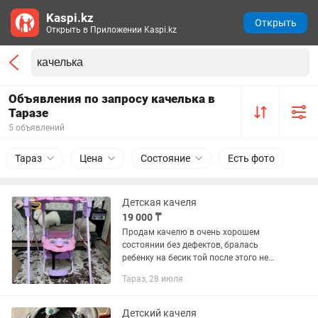
Kaspi.kz
Открыть
Открыть в Приложении Kaspi.kz
Объявления по запросу качелька в
Таразе
5 объявлений
Тараз
Цена
Состояние
Есть фото
Детская качеля
19 000 ₸
Продам качелю в очень хорошем
состоянии без дефектов, бралась
ребенку на бесик той после этого не
использовали . Реальному покупателю
Тараз, 28 июля
уступлю, качеля много
функциональная подойдет от от 1 года
до 5...
Детский качеля