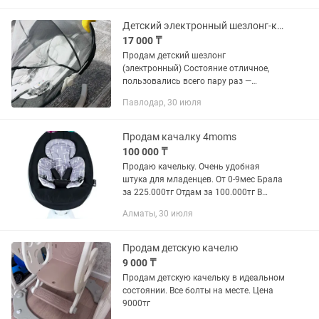
укачивание (как качелька) Управление
с...
Детский электронный шезлонг-качели Пульт, Bluetooth, как новый
17 000 ₸
Продам детский шезлонг
(электронный) Состояние отличное,
пользовались всего пару раз —
практически новый, сейчас просто
Павлодар, 30 июля
стоит без дела. 🔹 Автоматическое
укачивание (как качелька) 🔹
Управление с...
Продам качалку 4moms
100 000 ₸
Продаю качельку. Очень удобная
штука для младенцев. От 0-9мес Брала
за 225.000тг Отдам за 100.000тг В
идеальнейшем состоянии!
Алматы, 30 июля
Продам детскую качелю
9 000 ₸
Продам детскую качельку в идеальном
состоянии. Все болты на месте. Цена
9000тг