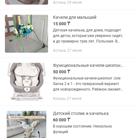
Астана, 29 июля
Качели для малышей
15 000 ₸
Детская качелька, для дома, подходит
для деток, которые уже уверенно сидят,
и до примерно трех лет. Польская. В
отличном состоянии. Чехлы
Астана, 27 июля
снимаются для стирки.
Функциональные качели-шезлонг Joie Sansa 2 в 1
50 000 ₸
Функциональные качели-шезлонг Joie
Sansa 2 в 1 - это прекрасный вариант
для новорожденного. Ребенок сможет
ощутить всю нежность и заботу
Косшы, 27 июля
укачивания маминых рук. Устройство
компактных размеров успешно...
Детский столик и качелька
60 000 ₸
В хорошем состоянии. Несколько
функций