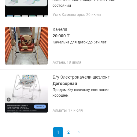
баскетбольное кольцо. В отличном
состоянии
Усть-Каменогорск, 20 июля
Качеля
20 000 ₸
Качелька для деток до 5ти лет
Астана, 18 июля
Б/у Электрокачели-шезлонг
Договорная
Продам б/у качельку, состояние
хорошее.
Алматы, 17 июля
1
2