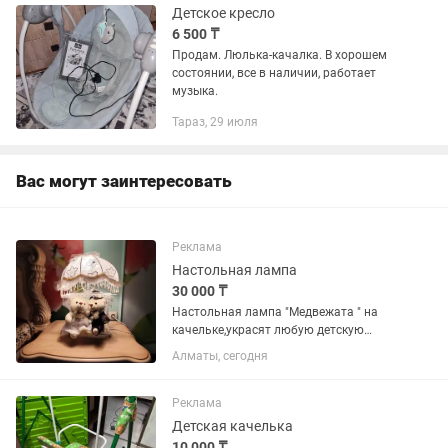
Детское кресло
6 500 ₸
Продам. Люлька-качалка. В хорошем
состоянии, все в наличии, работает
музыка.
Тараз, 29 июля
Вас могут заинтересовать
Реклама
Настольная лампа
30 000 ₸
Настольная лампа "Медвежата " на
качельке,украсят любую детскую
спаленку,(диммированный
Алматы, сегодня
выключатель)
Реклама
Детская качелька
10 000 ₸