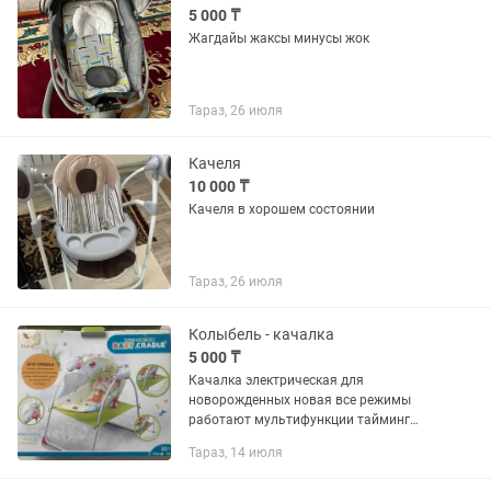
5 000 ₸
Жагдайы жаксы минусы жок
Тараз, 26 июля
Качеля
10 000 ₸
Качеля в хорошем состоянии
Тараз, 26 июля
Колыбель - качалка
5 000 ₸
Качалка электрическая для
новорожденных новая все режимы
работают мультифункции тайминг
музыкальное сопровождение
Тараз, 14 июля
москитный купол электроника
работает от аккумулятора и от сети