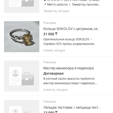
🔥 СРОЧНО ТРЕБУЕТСЯ ПОВАР В КАФЕ
📍 Место работы: г. Темиртау, проспект
Строителей, 9/1 Условия: • Зарплата —
Темиртау, сегодня
7 000 тг за смену + 5% от оборота при
обороте от 120 000 тг • В среднем за
смену выходит...
Реклама
Кольцо SOKOLOV с цитрином, серебро 925, размер 16
21 000 ₸
Оригинальное кольцо SOKOLOV. •
Серебро 925 пробы, родированное
покрытие. • Вставка: цитрин (8 мм) и 2
Семей, сегодня
бесцветных фианита. • Размер: 16. •
Общая масса: 1,63 г. Кольцо в
отличном состоянии, носилось...
Реклама
Мастер маникюра и педикюра
Договорная
В уютный салон красоты требуется
мастер маникюра/смарт педикюра.
Рассматриваем работу на проценты
Алматы, сегодня
Обязанности: аппаратный /
комбинированный маникюр покрытие
гель-лаком смарт педикюр
Реклама
соблюдение...
Лепщик-тестовик / лепщица-тестовик
12 000 ₸