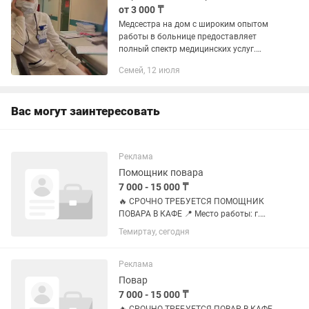
от 3 000 ₸
Медсестра на дом с широким опытом
работы в больнице предоставляет
полный спектр медицинских услуг.
Умею ставить капельницы, проводить
Семей, 12 июля
уколы, устанавливать катетеры, а
также оказывать помощь при...
Вас могут заинтересовать
Реклама
Помощник повара
7 000 - 15 000 ₸
🔥 СРОЧНО ТРЕБУЕТСЯ ПОМОЩНИК
ПОВАРА В КАФЕ 📍 Место работы: г.
Темиртау, проспект Строителей, 9/1
Темиртау, сегодня
Условия: • Зарплата — 7 000 тг за
смену + 5% от оборота при обороте от
120 000 тг • В среднем за...
Реклама
Повар
7 000 - 15 000 ₸