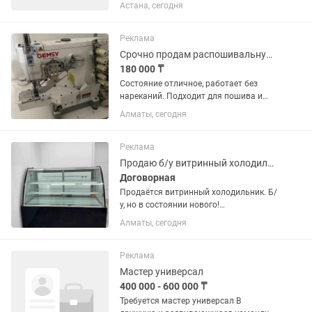
Время: с 07:00 до 20:00 Оплата: 20 000
Астана, сегодня
тг за смену, от 400 000 тг в месяц Что
нужно делать: Собирать и выставлять
витрину в...
Реклама
Срочно продам распошивальную машинку
180 000 ₸
Состояние отличное, работает без
нареканий. Подходит для пошива и
обработки трикотажных изделий.
Алматы, сегодня
Использовалась аккуратно. По всем
вопросам пишите/звоните.
Реклама
Продаю б/у витринный холодильник
Договорная
Продаётся витринный холодильник. Б/
у, но в состоянии нового!
Использовался очень редко,
Алматы, сегодня
полностью исправен и готов к работе.
Чистый, аккуратный, без серьёзных
следов эксплуатации. Отличный
Реклама
вариант...
Мастер универсал
400 000 - 600 000 ₸
Требуется мастер универсал В