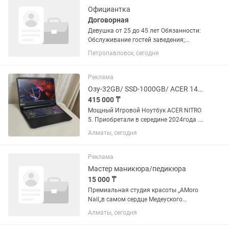
Официантка
Договорная
Девушка от 25 до 45 лет Обязанности:
Обслуживание гостей заведения;
Прием и подача заказов; Работа с
Петропавловск, сегодня
кассой и расчет гостей; Поддержание
чистоты на рабочем месте;
Соблюдение стандартов...
Реклама
Озу-32GB/ SSD-1000GB/ ACER 144Герц/ Игровой Ноутбук
415 000 ₸
Мощный Игровой Ноутбук ACER NITRO
5. Приобретали в середине 2024года .
Пользовались бережно и аккуратно.
Алматы, сегодня
15,6 Дюймовый Full HD Экран 144Герц
6-Ядерный ,12-Поточный Процессор
AMD Ryzen 5 5600H...
Реклама
Мастер маникюра/педикюра
15 000 ₸
Премиальная студия красоты ,,AMoro
Nail,,в самом сердце Медеуского
района приглашает в свою команду
Алматы, сегодня
талантливого и амбициозного мастера
маникюра и педикюра. От Вас: ·