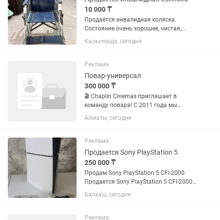
10 000 ₸
Продаётся инвалидная коляска.
Состояние очень хорошее, чистая,
аккуратно использовалась. Всё
Кызылорда, сегодня
исправно, без повреждений. Цена —
договорная. По всем вопросам пишите
в личные сообщения.
Реклама
Повар-универсал
300 000 ₸
🎬 Chaplin Cinemas приглашает в
команду повара! С 2011 года мы
открываем двери кинотеатров, чтобы
Алматы, сегодня
дарить зрителям эмоции, смех и
незабываемые впечатления. Сегодня у
нас 5 кинотеатров в Алматы и...
Реклама
Продается Sony PlayStation 5
250 000 ₸
Продам Sony PlayStation 5 CFI-2000
Продается Sony PlayStation 5 CFI-2000
в отличном состоянии. Консоль
Балхаш, сегодня
полностью исправна, работает без
каких-либо нареканий.
Использовалась аккуратно, не...
Реклама