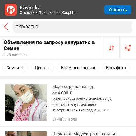
Kaspi.kz
Открыть
Открыть в Приложении Kaspi.kz
Объявления по запросу аккуратно в
Семее
2 объявления
Семей
Цена
Возможен выезд
Есть фото
Медсестра на выезд
от 4 000 ₸
Медицинские услуги: -капельницы
(система) -внутривенные
-внутримышечные -подкожные
инъекции -алкогольная интоксикация
Семей, 7 июля
-наркотическая интоксикация -вывод
из запоя -постановка катетера --
клизмы...
Нарколог, Медсестра на дом, Капельница, Интоксикация, Вывод из запоя