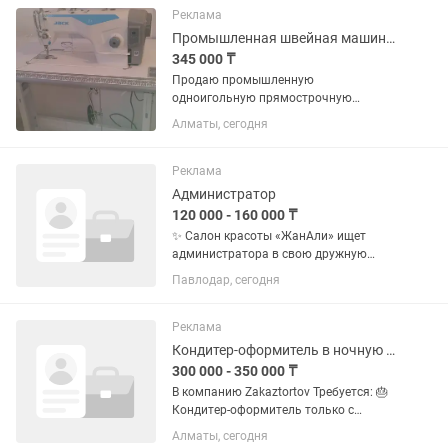
Высокий уровень дисциплины и...
Реклама
Промышленная швейная машина JACK F5 , Промышленный оверлок JACK E3
345 000 ₸
Продаю промышленную
одноигольную прямострочную
швейную машину JACK F5, за 165 000
Алматы, сегодня
тг Машина в отличном рабочем
состоянии, работает хорошо и без
нареканий. Аккуратно и редко
Реклама
использовалась. В...
Администратор
120 000 - 160 000 ₸
✨ Салон красоты «ЖанАли» ищет
администратора в свою дружную
команду! 💎 Что нужно от вас: 🔹
Павлодар, сегодня
Возраст от 18 до 30 лет 🔹
Стрессоустойчивость 🔹 Аккуратность
и пунктуальность 💎 Что будет входить
Реклама
в...
Кондитер-оформитель в ночную смену с опытом работы!
300 000 - 350 000 ₸
В компанию Zakaztortov Требуется: 🎂
Кондитер-оформитель только с
ОПЫТОМ РАБОТЫ Обязанности: —
Алматы, сегодня
Быстро и аккуратно наносить надписи,