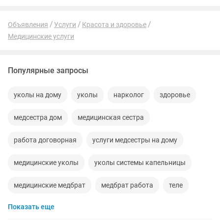
Объявления
Услуги
Красота и здоровье
Медицинские услуги
Популярные запросы
уколы на дому
уколы
нарколог
здоровье
медсестра дом
медицинская сестра
работа договорная
услуги медсестры на дому
медицинские уколы
уколы системы капельницы
медицинские медбрат
медбрат работа
теле
Показать еще
район
дом районе
медбрат уколы
терапия