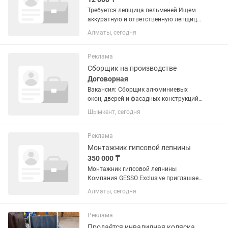
Требуется лепщица пельменей Ищем
аккуратную и ответственную лепщица
График работы: с 8:30 до 18:30 Все
Алматы, сегодня
подробности по телефону / в личные
сообщения. Оплата в день -12.000
Реклама
Сборщик на производстве
Договорная
Вакансия: Сборщик алюминиевых
окон, дверей и фасадных конструкций
(с опытом) В стабильную и
Шымкент, сегодня
развивающуюся компанию требуется
сборщик алюминиевых конструкций с
опытом работы. Обязанности: —
Реклама
Сборка...
Монтажник гипсовой лепнины
350 000 ₸
Монтажник гипсовой лепнины
Компания GESSO Exclusive приглашает
на работу монтажника гипсовой
Алматы, сегодня
лепнины. Обязанности: Монтаж
гипсовых изделий (карнизы, молдинги,
панели, декоративные элементы). ...
Реклама
Продаётся инвалидная коляска