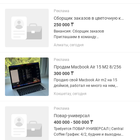
рисунки и индивидуальные дизайны на
бенто-торты — Оформление...
Реклама
Сборщик заказов в цветочную компанию
250 000 ₸
Вакансия: Сборщик заказов
Приглашаем в команду
ответственного и внимательного
Алматы, сегодня
сотрудника на должность сборщика
заказов. Важно: вакансия временная-
срок работы 2 месяца. Условия:
Реклама
График работы:...
Продам Macbook Air 15 M2 8/256
300 000 ₸
Продаю свой Macbook Air m2 на 15
дюймов, работал не много на нем,
аккуратно в чехле переносил,
Кокшетау, сегодня
аккумулятор 98% и 140 циклов, русская
раскладка, состояние по корпусу
идеальное и клавиатура в отличном...
Реклама
Повар-универсал
400 000 - 500 000 ₸
Требуется ПОВАР-УНИВЕРСАЛ | Central
Coffee График: 4/2, будние и выходные