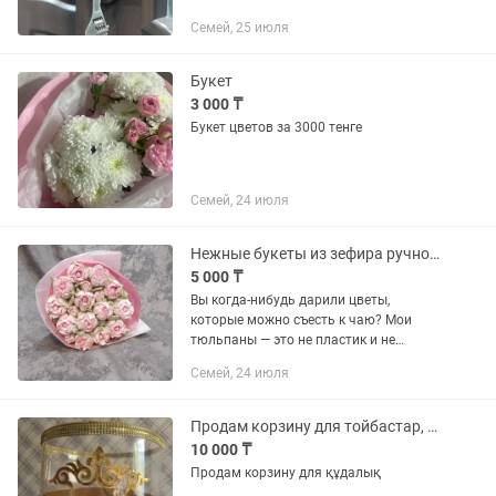
Семей, 25 июля
Букет
3 000 ₸
Букет цветов за 3000 тенге
Семей, 24 июля
Нежные букеты из зефира ручной работы для любимых
5 000 ₸
Вы когда-нибудь дарили цветы,
которые можно съесть к чаю? Мои
тюльпаны — это не пластик и не
мастика. Это нежнейший домашний
Семей, 24 июля
зефир на основе натурального
яблочного сока и запеченных яблок.
Почему...
Продам корзину для тойбастар, құдалық
10 000 ₸
Продам корзину для құдалық