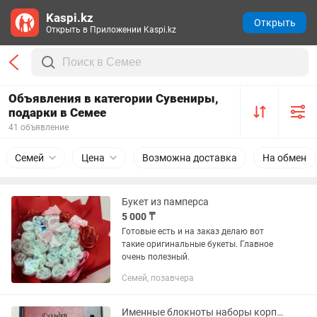
Kaspi.kz
Открыть
Открыть в Приложении Kaspi.kz
Объявления в категории Сувениры,
подарки в Семее
41 объявление
Семей
Цена
Возможна доставка
На обмен
Букет из памперса
5 000 ₸
Готовые есть и на заказ делаю вот
такие оригинальные букеты. Главное
очень полезный.
Семей, позавчера
Именные блокноты наборы корпоративные подарки с гравировкой