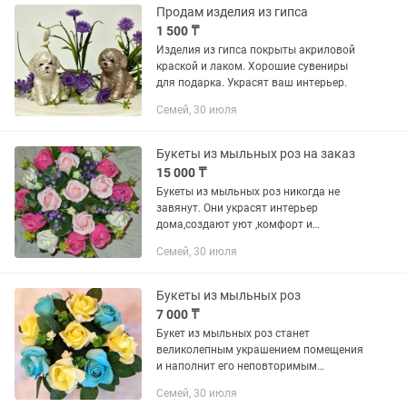
несомненно...
Продам изделия из гипса
1 500 ₸
Изделия из гипса покрыты акриловой
краской и лаком. Хорошие сувениры
для подарка. Украсят ваш интерьер.
Семей, 30 июля
Букеты из мыльных роз на заказ
15 000 ₸
Букеты из мыльных роз никогда не
завянут. Они украсят интерьер
дома,создают уют ,комфорт и
прекрасный аромат...
Семей, 30 июля
Букеты из мыльных роз
7 000 ₸
Букет из мыльных роз станет
великолепным украшением помещения
и наполнит его неповторимым
ароматом
Семей, 30 июля