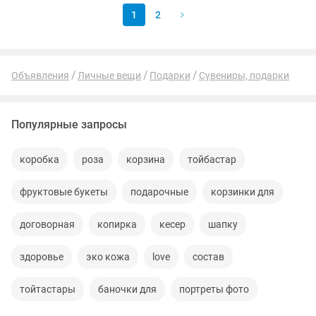
1
2
Объявления
Личные вещи
Подарки
Сувениры, подарки
Популярные запросы
коробка
роза
корзина
тойбастар
фруктовые букеты
подарочные
корзинки для
договорная
копирка
кесер
шапку
здоровье
эко кожа
love
состав
тойтастары
баночки для
портреты фото