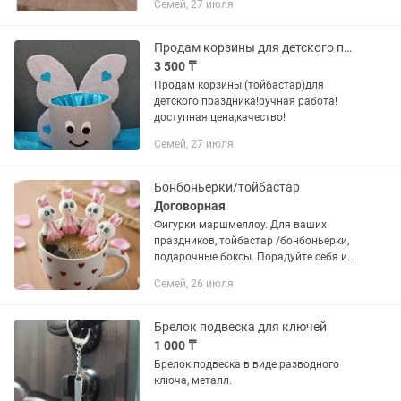
Семей, 27 июля
Продам корзины для детского праздника
3 500 ₸
Продам корзины (тойбастар)для
детского праздника!ручная работа!
доступная цена,качество!
Семей, 27 июля
Бонбоньерки/тойбастар
Договорная
Фигурки маршмеллоу. Для ваших
праздников, тойбастар /бонбоньерки,
подарочные боксы. Порадуйте себя и
близких
Семей, 26 июля
Брелок подвеска для ключей
1 000 ₸
Брелок подвеска в виде разводного
ключа, металл.