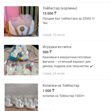
Тойбастар (корзины)
15 000 ₸
Продам 4шт тойбастара за 20000 тг.
Тел: .
Семей, 29 июля
Игрушки из гипса
500 ₸
Красивые и аккуратные гипсовые
фигурки — отличный вариант для
декора, подарка или творчества. ✔️
Подходят для раскрашивания ✔️
Семей, 28 июля
Экологичный материал ✔️ Ручная
работа ✔️ Разные формы: животные,...
Копилки на Тойбастар
1 000 ₸
копилки на Тойбастар 1000тг