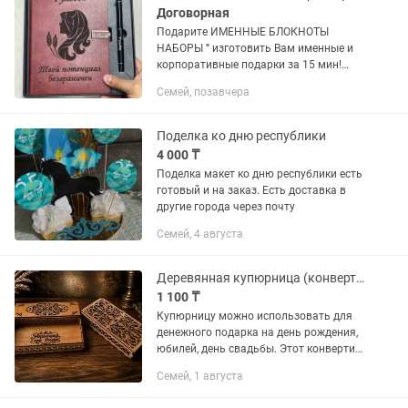
Договорная
Подарите ИМЕННЫЕ БЛОКНОТЫ
НАБОРЫ ''' изготовить Вам именные и
корпоративные подарки за 15 мин!
Изготавливаем всех видов подарки с
Семей, позавчера
нанесением. Именные подарки. Их
всегда вдвойне приятней получать. А...
Поделка ко дню республики
4 000 ₸
Поделка макет ко дню республики есть
готовый и на заказ. Есть доставка в
другие города через почту
Семей, 4 августа
Деревянная купюрница (конверт)шкатулка для денег.
1 100 ₸
Купюрницу можно использовать для
денежного подарка на день рождения,
юбилей, день свадьбы. Этот конвертик
отличная замена приевшимся
Семей, 1 августа
картонным конвертам для
денег.Деревянная открытка