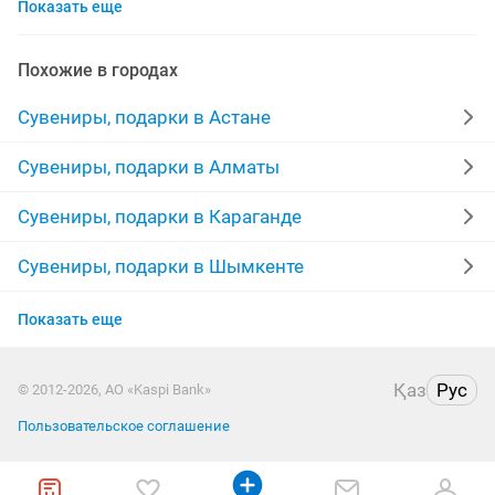
Показать еще
глаз
офис сотрудник
трава
дорожное
мозайка
улица
складно
зонты
ночью
Похожие в городах
тойбастар шкатулка
росписи
друг
мото
Сувениры, подарки в Астане
воск
капсулы
пряжа
пояс
доски
Сувениры, подарки в Алматы
для кошелька
кредитные
духи
книги
Сувениры, подарки в Караганде
Сувениры, подарки в Шымкенте
Сувениры, подарки в Усть-Каменогорске
Показать еще
Сувениры, подарки в Актобе
Қаз
Рус
© 2012-2026, АО «Kaspi Bank»
Сувениры, подарки в Актау
Пользовательское соглашение
Сувениры, подарки в Костанае