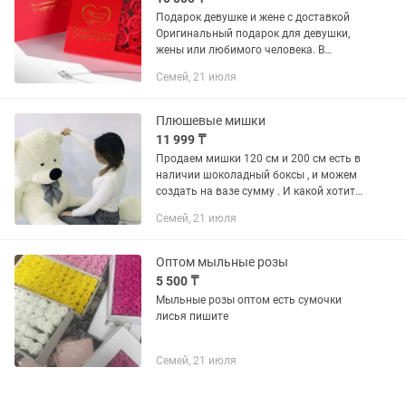
Подарок девушке и жене с доставкой
Оригинальный подарок для девушки,
жены или любимого человека. В
наличии подарочные наборы, жемчуг в
Семей, 21 июля
ракушке, цепочки и другие варианты
подарков. Быстрая доставка....
Плюшевые мишки
11 999 ₸
Продаем мишки 120 см и 200 см есть в
наличии шоколадный боксы , и можем
создать на вазе сумму . И какой хотите
! Пишите звоните 24/7
Семей, 21 июля
Оптом мыльные розы
5 500 ₸
Мыльные розы оптом есть сумочки
лисья пишите
Семей, 21 июля