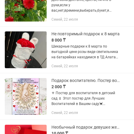
руки,если у
вас,нет,времени,выбирать,букет,я
свяжусь с вами, и мы, выберем, через,
Семей, 22 июля
видео, или фото, жду,званков,запись за
2-3 часа заранее
Не повторимый подарок к 8 марта
8 000 ₸
Шикарные подарки к 8 марта по
выгодной цене розы виде светильника
на батарейках находимся в ТД Алатау
2 этаж работаем с 10:00 до 19:00 так
Семей, 22 июля
же можем отправить через доставку
Не повторный и не...
Подарок воспитателю. Постер воспитателю
2 000 ₸
⚜️ Постер для воспитателя в детский
сад 🌷 Этот постер для Лучших
Воспитателей в Вашем саду💓
Стоимость постера в электронном
Семей, 22 июля
виде - 2000 тг. Распечатать можно
будет в ближайшем фотосалоне ✅
Для...
Необычный подарок девушке жемчуг в ракушке
10 000 ₸