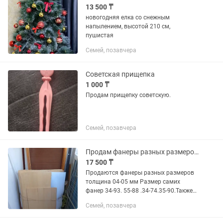
13 500 ₸
новогодняя елка со снежным
напылением, высотой 210 см,
пушистая
Семей, позавчера
Советская прищепка
1 000 ₸
Продам прищепку советскую.
Семей, позавчера
Продам фанеры разных размеров 34-93.55-88.34-74.35-90.толщиной 04-05мм .
17 500 ₸
Продаются фанеры разных размеров
толщина 04-05 мм Размер самих
фанер 34-93. 55-88 .34-74.35-90.Также
продается кожа цвет белый размер 56-
Семей, позавчера
90 см.