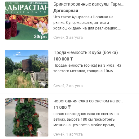
Брикетированные капсулы Гармала, АДЫРАСПАН, Исрык, Юзерлик
Договорная
Что такое Адыраспан Новинка на
рынке. Супермаркеты, аптеки и
хозяюшки даем на для реализацию.
Брикетированные капсулы ГАРМАЛА,
Семей, 3 августа
АДЫРАСПАН, ИСИРИК, ЮЗЕРЛИК,
ХАРМАЛ, АДЫРАШМАН, ИСПАНД,
СИРИЙСКАЯ РУТА —...
Продам ёмкость 3 куба (бочка)
100 000 ₸
Продам ёмкость (бочка) на 3 куба. Из
толстого металла, толщина 10мм
Семей, 2 августа
новогодняя елка со снегом на ветках, 180 см
11 000 ₸
новая новогодняя елка со снегом на
ветках, высота 180 см посмотреть
можно на цемпосе в любое время,
смотрите мои другие объявления
Семей, 1 августа