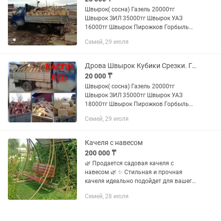
Швырок( сосна) Газель 20000тг
Швырок ЗИЛ 35000тг Швырок УАЗ
16000тг Швырок Пирожков Горбыль
деловой 3х метровый Куб 15000тг
Семей, 29 июля
Доставка от 2х кубов и выше Доставка
бесплатная Кубики обрезки шпал...
Дрова Швырок Кубики Срезки. Газель
20 000 ₸
Швырок( сосна) Газель 20000тг
Швырок ЗИЛ 35000тг Швырок УАЗ
18000тг Швырок Пирожков Горбыль
дровяной Полная Газель 23000тг
Семей, 29 июля
Горбыль деловой 3х метровый Куб
15000тг Доставка от 2х кубов и выше...
Качеля с навесом
200 000 ₸
🌿 Продается садовая качеля с
навесом 🌿 ✨ Стильная и прочная
качеля идеально подойдет для вашего
сада, дачи или двора! 🪵 Материалы:
Семей, 28 июля
Металлический кованый каркас с
антикоррозийным покрытием
Удобное...