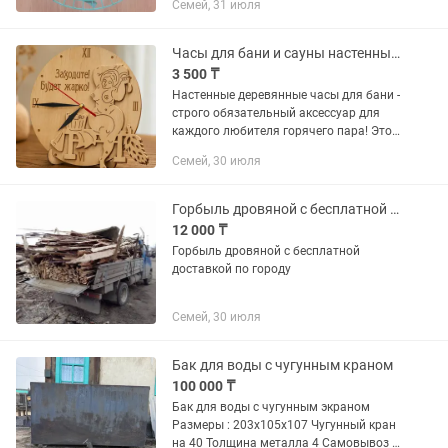
Семей, 31 июля
Часы для бани и сауны настенные деревянные 30см.
3 500 ₸
Настенные деревянные часы для бани -
строго обязательный аксессуар для
каждого любителя горячего пара! Это
незаменимая принадлежность для
Семей, 30 июля
каждого предбанника. Баня - она
затягивает, и такая штучка,...
Горбыль дровяной с бесплатной доставкой
12 000 ₸
Горбыль дровяной с бесплатной
доставкой по городу
Семей, 30 июля
Бак для воды с чугунным краном
100 000 ₸
Бак для воды с чугунным экраном
Размеры : 203х105х107 Чугунный кран
на 40 Толщина металла 4 Самовывоз :