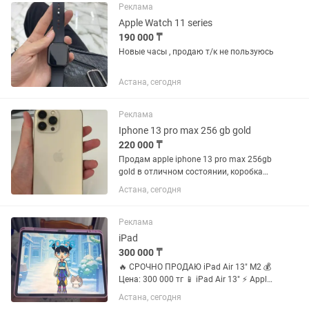
(Samsung, Xiaomi, Realme и т.п.); - В...
Реклама
Apple Watch 11 series
190 000 ₸
Новые часы , продаю т/к не пользуюсь
Астана, сегодня
Реклама
Iphone 13 pro max 256 gb gold
220 000 ₸
Продам apple iphone 13 pro max 256gb
gold в отличном состоянии, коробка
документы есть, всегда носился в
Астана, сегодня
чехле и в стекле, акум 80%
Реклама
iPad
300 000 ₸
🔥 СРОЧНО ПРОДАЮ iPad Air 13″ M2 💰
Цена: 300 000 тг 📱 iPad Air 13″ ⚡️ Apple
M2 — мощный процессор 💾 128 GB 📶
Астана, сегодня
Wi-Fi + Cellular / 5G 🔋 Состояние