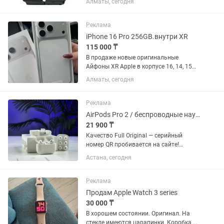
Алматы, сегодня
Реклама
iPhone 16 Pro 256GB.внутри XR
115 000 ₸
В продаже новые оригинальные
Айфоны XR Apple в корпусе 16, 14, 15
про 256 гб в запечатанной коробке,
Алматы, сегодня
под пломбами ! В Подарок Чехол
,Стекло и Адаптер. Отличие от
обычного 15 про, то что в нашем...
Реклама
AirPods Pro 2 / беспроводные наушники / AirPods с шумоподавлением
21 900 ₸
Качество Full Original — серийный
номер QR пробивается на сайте!
MagSafe кейс, отличное
Астана, сегодня
шумоподавление, качественный
микрофон, полный функционал Apple.
Поддержка iOS и Android. 💯 Что
Реклама
входит: —...
Продам Apple Watch 3 series
30 000 ₸
В хорошем состоянии. Оригинал. На
стекле имеются царапинки. Коробка и