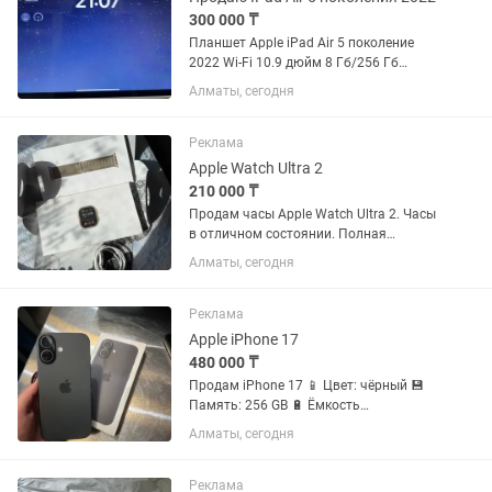
300 000 ₸
Планшет Apple iPad Air 5 поколение
2022 Wi-Fi 10.9 дюйм 8 Гб/256 Гб
розовый Состояние отличное, без
Алматы, сегодня
царапин. Аккумулятор держит 100%. В
ремонте не был, любые проверки, все
работает на 100%. Полный...
Реклама
Apple Watch Ultra 2
210 000 ₸
Продам часы Apple Watch Ultra 2. Часы
в отличном состоянии. Полная
комплектация. Ремешок родной и
Алматы, сегодня
силиконовый в подарок. Реальному
покупателю торг. Все вопросы по
телефону.
Реклама
Apple iPhone 17
480 000 ₸
Продам iPhone 17 📱 Цвет: чёрный 💾
Память: 256 GB 🔋 Ёмкость
аккумулятора: 97% NanoSIM+eSIM
Алматы, сегодня
Телефон в отличном состоянии,
полностью исправен. Использовался
аккуратно, без нареканий. Внешний вид
Реклама