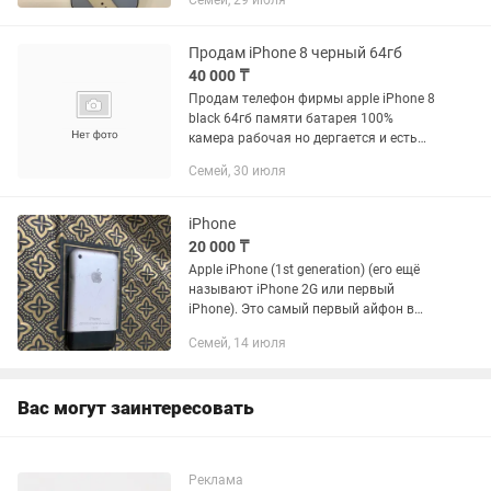
Семей, 29 июля
Продам iPhone 8 черный 64гб
40 000 ₸
Продам телефон фирмы apple iPhone 8
black 64гб памяти батарея 100%
камера рабочая но дергается и есть
одна царапина на экране в остальном
Семей, 30 июля
все хорошо,обмена нет только
продажа
iPhone
20 000 ₸
Apple iPhone (1st generation) (его ещё
называют iPhone 2G или первый
iPhone). Это самый первый айфон в
истории. Раритет. Для
Семей, 14 июля
коллекционеров. Для любителей apple
продукции. Коллекционная вещь,
Model...
Вас могут заинтересовать
Реклама