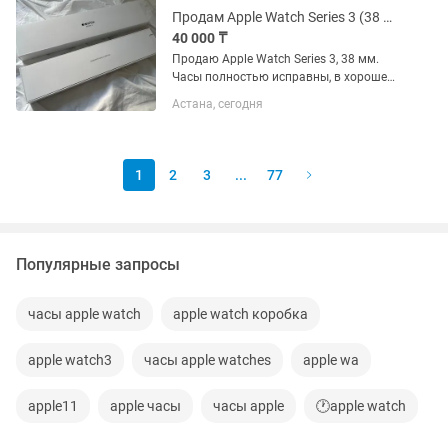
и...
Продам Apple Watch Series 3 (38 мм)
40 000 ₸
Продаю Apple Watch Series 3, 38 мм.
Часы полностью исправны, в хорошем
состоянии. Все функции работают
Астана, сегодня
отлично. Комплектация: Apple Watch
Series 3 (38 мм) Зарядное устройство
Ремешок Подойдут...
1
2
3
...
77
Популярные запросы
часы apple watch
apple watch коробка
apple watch3
часы apple watches
apple wa
apple11
apple часы
часы apple
🕐apple watch