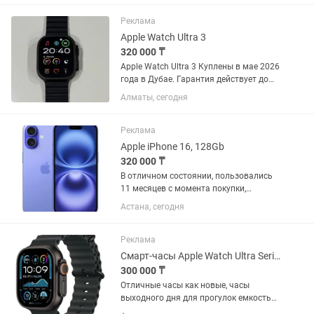
аккумулятора — 90% ✨ Большой Liquid
Retina дисплей...
Реклама
Apple Watch Ultra 3
320 000 ₸
Apple Watch Ultra 3 Куплены в мае 2026
года в Дубае. Гарантия действует до
мая 2027 года. Практически новые.
Алматы, сегодня
Идеальное состояние
Реклама
Apple iPhone 16, 128Gb
320 000 ₸
В отличном состоянии, пользовались
11 месяцев с момента покупки,
аккумулятор 92%
Астана, сегодня
Реклама
Смарт-часы Apple Watch Ultra Series 2 2024 GPS Cellular 49 мм черный
300 000 ₸
Отличные часы как новые, часы
выходного дня для прогулок емкость
аккумулятора 98%.