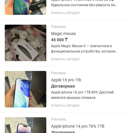
Идеальное состояние без ремонта без
сколов трещин
Алматы, сегодня
Реклама
Magic mouse
45 000 ₸
Apple Magic Mouse 4 — элегантное и
функциональное устройство, которое
обеспечит вам максимальный
Алматы, сегодня
комфорт в работе и развлечениях.
Благодаря беспроводному
подключению и оптическому сенсору
Реклама
с...
Apple 16 pro 1tb
Договорная
Apple iphone 16 pro 1TB 89% Дисплей
менялся крышка сломана
Алматы, сегодня
Реклама
Apple iphone 14 pro 76% 1TB
Договорная