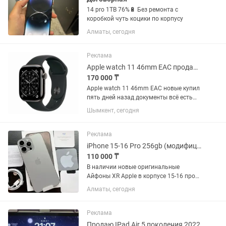
14 pro 1TB 76%🔋 Без ремонта с
коробкой чуть коцики по корпусу
Алматы, сегодня
Реклама
Apple watch 11 46mm EAC продам или обмен
170 000 ₸
Apple watch 11 46mm EAC новые купил
пять дней назад документы всё есть
оригинальные не пользовались,открыл
Шымкент, сегодня
настроил и положил в коробку
,покупал на подарок не
понадобидся,Окончательно 165000
Реклама
без...
iPhone 15-16 Pro 256gb (модифицированный iPhone XR)
110 000 ₸
В наличии новые оригинальные
Айфоны XR Apple в корпусе 15-16 про
256 гб в запечатанной коробке, под
Алматы, сегодня
пломбами ! Отличие от обычного 15
про, то что в нашем плата и процессор
от Айфон Хр. Внешнее...
Реклама
Продаю IPad Air 5 поколения 2022