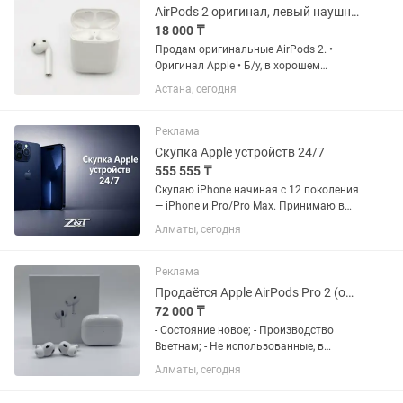
AirPods 2 оригинал, левый наушник и кейс
18 000 ₸
Продам оригинальные AirPods 2. •
Оригинал Apple • Б/у, в хорошем
состоянии • Левый наушник +
Астана, сегодня
оригинальный зарядный кейс •
Правого наушника нет • Без коробки •
Всё работает исправно Отлично
Реклама
подойдет...
Скупка Apple устройств 24/7
555 555 ₸
Скупаю iPhone начиная с 12 поколения
— iPhone и Pro/Pro Max. Принимаю в
любом состоянии: •Рабочие и
Алматы, сегодня
полностью исправные •С разбитым
экраном или корпусом •С проблемами,
блокировкой, без документов 💰...
Реклама
Продаётся Apple AirPods Pro 2 (оригинал)
72 000 ₸
- Состояние новое; - Производство
Вьетнам; - Не использованные, в
чистом виде (все видно на фото); -
Алматы, сегодня
Продукт можно использовать и со
смартфонами других брендов