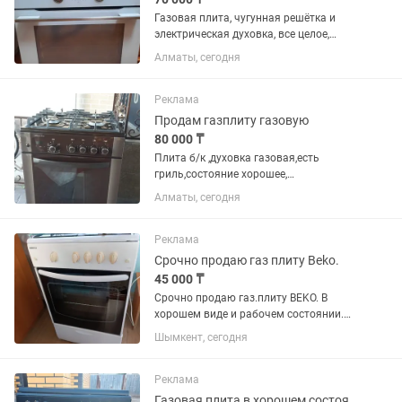
Газовая плита, чугунная решётка и
электрическая духовка, все целое,
хорошо работает. Цвет белый, духовка
Алматы, сегодня
белосерый.
Реклама
Продам газплиту газовую
80 000 ₸
Плита б/к ,духовка газовая,есть
гриль,состояние хорошее,
пользовались недолго,так как сменили
Алматы, сегодня
на встроенную
Реклама
Срочно продаю газ плиту Beko.
45 000 ₸
Срочно продаю газ.плиту BEKO. В
хорошем виде и рабочем состоянии.
Работает как от газа, так и от
Шымкент, сегодня
электричества.
Реклама
Газовая плита в хорошем состоянии бу