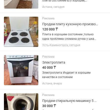
плиты состояние Б/у хорошее,
столешница поцарапана, без
Астана, сегодня
электрической плиты
Реклама
Продам плиту кухонную производство Польша год выпуска 2017 торг
120 000 ₸
Плита в хорошем состоянии ,только
одна проблема сломана ручка у шкафа
духовки ,а так все конфорки работают
Усть-Каменогорск, сегодня
куплена в 2017 году
Реклама
Электроплита
40 000 ₸
Электроплита Индезит в хорошем
качестве и состоянии
Астана, вчера
Реклама
Продам стиральную машинку 5 кг. И газовая плита GRETA. В рабочем состоянии.
30 000 ₸