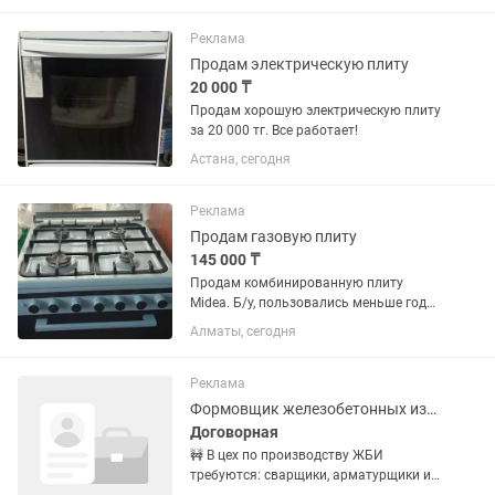
Реклама
Продам электрическую плиту
20 000 ₸
Продам хорошую электрическую плиту
за 20 000 тг. Все работает!
Астана, сегодня
Реклама
Продам газовую плиту
145 000 ₸
Продам комбинированную плиту
Midea. Б/у, пользовались меньше года.
Плита в хорошем состоянии. Духовка
Алматы, сегодня
электрическая, имеется два противня и
решетка, выдвижной ящик.
Реклама
Формовщик железобетонных изделий
Договорная
🚧 В цех по производству ЖБИ
требуются: сварщики, арматурщики и