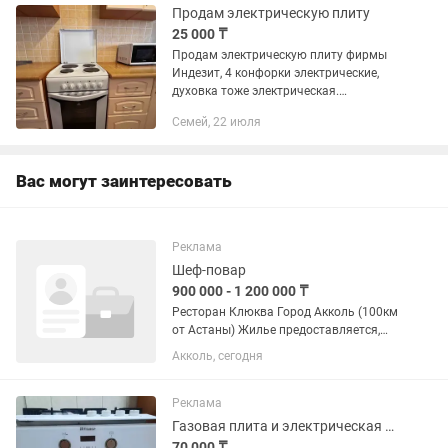
Продам электрическую плиту
25 000 ₸
Продам электрическую плиту фирмы
Индезит, 4 конфорки электрические,
духовка тоже электрическая.
Состояние хорошее
Семей, 22 июля
Вас могут заинтересовать
Реклама
Шеф-повар
900 000 - 1 200 000 ₸
Ресторан Клюква Город Акколь (100км
от Астаны) Жилье предоставляется,
одноместный номер в гостинице.
Акколь, сегодня
Зарплата раз в неделю Оплата за
смену 25-30 График 5/2 либо 6/1 с
11:00 до 23:30 Кухня...
Реклама
Газовая плита и электрическая духовка
70 000 ₸