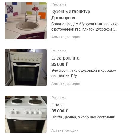
область газовая плита (Bosch)
Реклама
Кухонный гарнитур
Договорная
Срочно продам б/у кухонный гарнитур
с встроенной газ. плитой, духовкой (
Брест) вытяжкой и раковиной/камень/.
Алматы, сегодня
Система БЛЮМ, шкафы с доводчиками.
В хорошем состоянии. Цена 180 000
тенге....
Реклама
Электроплита
35 000 ₸
Электроплитка с духовкой в хорошем
состоянии. Б/у
Алматы, сегодня
Реклама
Плита
35 000 ₸
Плита Дарина, в хорошем состоянии
Астана, сегодня