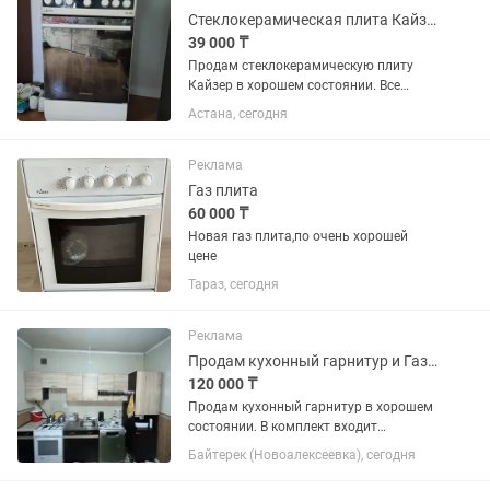
Стеклокерамическая плита Кайзер
39 000 ₸
Продам стеклокерамическую плиту
Кайзер в хорошем состоянии. Все
конфорки и духовка работают.
Астана, сегодня
Самовывоз.
Реклама
Газ плита
60 000 ₸
Новая газ плита,по очень хорошей
цене
Тараз, сегодня
Реклама
Продам кухонный гарнитур и Газовую плиту
120 000 ₸
Продам кухонный гарнитур в хорошем
состоянии. В комплект входит
дополнительный двухдверный шкаф,
Байтерек (Новоалексеевка), сегодня
установленный вместо посудомоечной
машины. в селе Байтерек, Алматинская