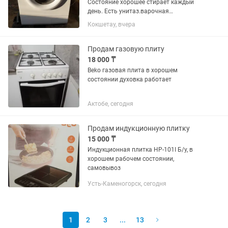
Состояние хорошее стирает каждый
день. Есть унитаз.варочная
поверхность электрическая
Кокшетау, вчера
Продам газовую плиту
18 000 ₸
Beko газовая плита в хорошем
состоянии духовка работает
Актобе, сегодня
Продам индукционную плитку
15 000 ₸
Индукционная плитка HP-101I Б/у, в
хорошем рабочем состоянии,
самовывоз
Усть-Каменогорск, сегодня
1
2
3
...
13