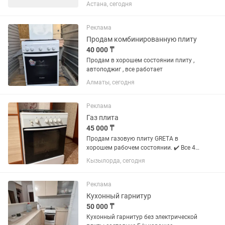
бетонщики 📌 Мы занимаемся
Астана, сегодня
изготовлением железобетонных
изделий для строительных объектов:
фундаментные блоки, плиты
Реклама
перекрытий,...
Продам комбинированную плиту
40 000 ₸
Продам в хорошем состоянии плиту ,
автоподжиг , все работает
Алматы, сегодня
Реклама
Газ плита
45 000 ₸
Продам газовую плиту GRETA в
хорошем рабочем состоянии. ✔️ Все 4
конфорки работают исправно. ✔️
Кызылорда, сегодня
Духовка работает отлично. ✔️ Есть
электроподжиг и подсветка духовки. ✔️
Стеклянная крышка. ✔️ Чистая,...
Реклама
Кухонный гарнитур
50 000 ₸
Кухонный гарнитур без электрической