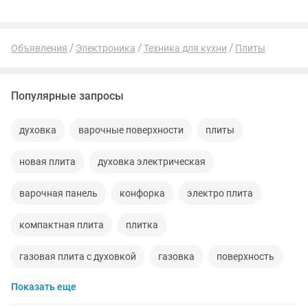
Объявления
Электроника
Техника для кухни
Плиты
Популярные запросы
духовка
варочные поверхности
плиты
новая плита
духовка электрическая
варочная панель
конфорка
электро плита
компактная плита
плитка
газовая плита с духовкой
газовка
поверхность
Показать еще
плита варочная
варочная
плита с духовкой