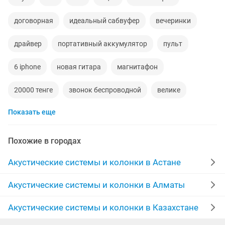
договорная
идеальный сабвуфер
вечеринки
драйвер
портативный аккумулятор
пульт
6 iphone
новая гитара
магнитафон
20000 тенге
звонок беспроводной
велике
Показать еще
телефоны сотовые
450w
iphone 10
авто звук
советские
батарея ноутбука
телевизоры новые
Похожие в городах
огромное
слайдеры
номер
айфон iphone 6
Акустические системы и колонки в Астане
гитарный
гитара бу
вес
дорожные сумки
Акустические системы и колонки в Алматы
коробка от телефона
телефоны айфон
радиатор
Акустические системы и колонки в Казахстане