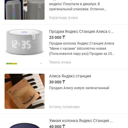
модель! Покупали в декабре. В
оригинальной упаковке. Отлично
подойдёт как подарок Мощный звук —
Караганда, вчера
50 Вт Стильная эмбиент-подсветка
Голосовой помощник...
Продам Яндекс Станция Алиса с часами
25 000 ₸
Продам колонку Яндекс Станция Алиса
"Мини с часами" Абсолютно новая
(Пользовался пару раз) Продам за 25
000 Есть коробка Всё целое
Текели, вчера
Алиса Яндекс станция
30 000 ₸
Продаю Алису новую запечатанный
Астана, позавчера
Умная колонка Яндекс Станция Мини с часами YNDX-00020 черный
40 000 ₸