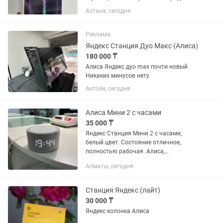
без торга, срочно.
Астана, сегодня
Реклама
Яндекс Станция Дуо Макс (Алиса)
180 000 ₸
Алиса Яндекс дуо max почти новый
Никаких минусов нету
Актобе, сегодня
Алиса Мини 2 с часами
35 000 ₸
Яндекс Станция Мини 2 с часами,
белый цвет. Состояние отличное,
полностью рабочая. Алиса,
управление голосом, музыка,
Алматы, сегодня
будильник, таймер, погода и другие
функции. Компактная и удобная умная
колонка...
Станция Яндекс (лайт)
30 000 ₸
Яндекс колонка Алиса