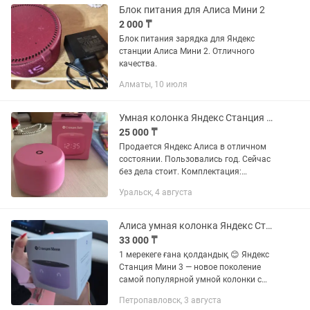
Блок питания для Алиса Мини 2
2 000 ₸
Блок питания зарядка для Яндекс
станции Алиса Мини 2. Отличного
качества.
Алматы, 10 июля
Умная колонка Яндекс Станция Лайт 2 розовая
25 000 ₸
Продается Яндекс Алиса в отличном
состоянии. Пользовались год. Сейчас
без дела стоит. Комплектация:
колонка, шнур, коробка.
Уральск, 4 августа
Алиса умная колонка Яндекс Станция Мини 3 новая фиолетовый
33 000 ₸
1 мерекеге ғана қолдандық 😊 Яндекс
Станция Мини 3 — новое поколение
самой популярной умной колонки с
Алисой, которая поможет продуктивно
Петропавловск, 3 августа
работать, вести домашние дела и