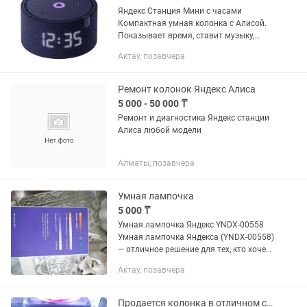
Яндекс Станция Мини с часами
Компактная умная колонка с Алисой.
Показывает время, ставит музыку,
рассказывает погоду и новости,
Актау, позавчера
управляет умным домом. Состояние:
почти новая, полный...
Ремонт колонок Яндекс Алиса
5 000 - 50 000 ₸
Ремонт и диагностика Яндекс станции
Алиса любой модели
Алматы, позавчера
Умная лампочка
5 000 ₸
Умная лампочка Яндекс YNDX-00558
Умная лампочка Яндекса (YNDX-00558)
— отличное решение для тех, кто хочет
начать создавать систему умного
Актау, позавчера
дома, и для тех, кто хочет расширить
его функционал....
Продается колонка в отличном состоянии