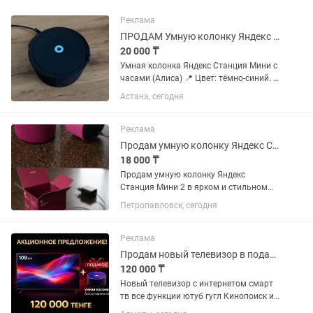
Реклама
ПРОДАМ Умную колонку Яндекс Станция Мини с часами (Алиса)
20 000 ₸
Умная колонка Яндекс Станция Мини с
часами (Алиса) 📍 Цвет: тёмно-синий. В
отличном состоянии, полностью
Астана, сегодня
исправна. Компактная умная колонка
с голосовым помощником Алисой. ✔️
LED-дисплей с часами ✔️...
Реклама
Продам умную колонку Яндекс Станция Мини 2
18 000 ₸
Продам умную колонку Яндекс
Станция Мини 2 в ярком и стильном
цвете. Состояние отличное, всё
Петропавловск, сегодня
работает безупречно: микрофоны
отлично улавливают голос, звук
громкий и чистый. Характеристики и...
Реклама
Продам новый телевизор в подарок Яндекс станция Алиса 43 диагональ
120 000 ₸
Новый телевизор с интернетом смарт
тв все функции ютуб гугл Кинопоиск и
многое другое и самое главное что это