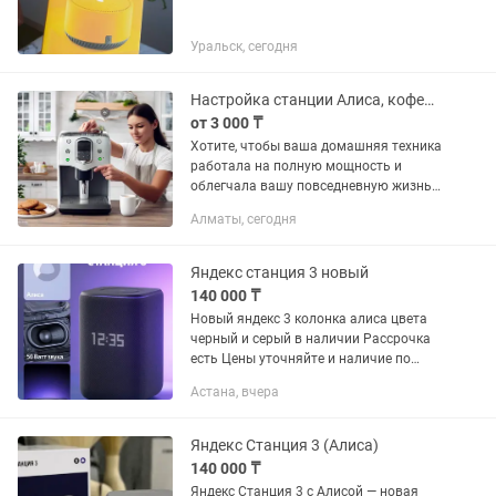
Уральск, сегодня
Настройка станции Алиса, кофемашин и роботов-пылесосов
от 3 000 ₸
Хотите, чтобы ваша домашняя техника
работала на полную мощность и
облегчала вашу повседневную жизнь?
Мы предлагаем профессиональную
Алматы, сегодня
настройку станции Алиса, кофемашин,
роботов-пылесосов и...
Яндекс станция 3 новый
140 000 ₸
Новый яндекс 3 колонка алиса цвета
черный и серый в наличии Рассрочка
есть Цены уточняйте и наличие по
телефону звоните пишите Торг
Астана, вчера
наличные
Яндекс Станция 3 (Алиса)
140 000 ₸
Яндекс Станция 3 с Алисой — новая