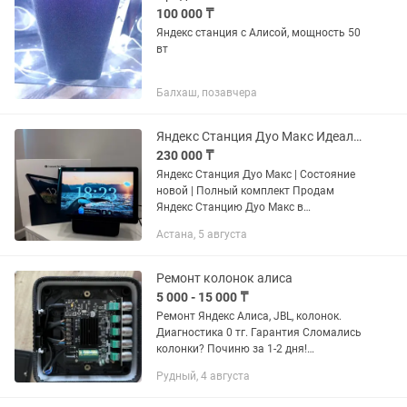
100 000 ₸
Яндекс станция с Алисой, мощность 50
вт
Балхаш, позавчера
Яндекс Станция Дуо Макс Идеальное состояние Полный комплект
230 000 ₸
Яндекс Станция Дуо Макс | Состояние
новой | Полный комплект Продам
Яндекс Станцию Дуо Макс в
идеальном состоянии. Практически не
Астана, 5 августа
использовалась, большую часть
времени стояла без дела. Полностью...
Ремонт колонок алиса
5 000 - 15 000 ₸
Ремонт Яндекс Алиса, JBL, колонок.
Диагностика 0 тг. Гарантия Сломались
колонки? Починю за 1-2 дня!
Ремонтирую: ✓ Яндекс Станция, Мини,
Рудный, 4 августа
Лайт, Макс ✓ JBL, Marshall, Sony,
Soundcore и другие BT...