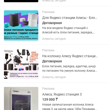
Алматы, сегодня
все работает телевизор 2025 года с
умной колонкой Алиса
Реклама
Для Яндекс станции Алисы - Блок питания зарядное устройство зарядка адаптер
Договорная
На все модели Яндекс станций с
Алисой есть блок питания, зарядка,
шнур для колонки Алиса. На вашу
Алматы, сегодня
колонку Алису по минималке сделаю
хорошую цену. Ваша Яндекс станция
снова будет работать, а не стоять...
Реклама
На колонку Алису Яндекс станцию Блок питания, зарядка, адаптер, шнур
Договорная
Блок питания, зарядка, адаптер, шнур
по питанию На умную колонку Алиса
На Яндекс станцию Есть на все модели
Алматы, сегодня
Яндекс станций на вашу модель Алисы
тоже есть
Реклама
Алиса, Яндекс станция 3
129 000 ₸
Новая запечатанная колонка Алиса
серии 3, на каспи цена 180к Продажа