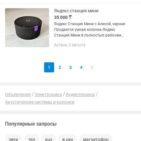
классно отдыхать. Впервые...
Яндекс станция мини
35 000 ₸
Яндекс Станция Мини с Алисой, черная
Продается умная колонка Яндекс
Станция Мини в полностью рабочем
состоянии. Характеристики:
Астана, 3 августа
Состояние: б/у Цвет: черный
Полностью исправна, без
технических...
1
2
3
4
Объявления
Электроника
Аудиотехника
Акустические системы и колонки
Популярные запросы
звук
тел
aux
в цен
магнитофон