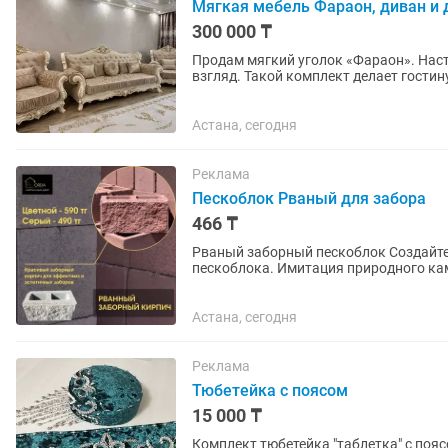
Мягкая мебель Фараон, диван и 
300 000 ₸
Продам мягкий уголок «Фараон». Наст
взгляд. Такой комплект делает гостин
Идеально подойдет для большой...
Астана, сегодня
Реклама
Пескоблок Рваный для забора
466 ₸
Рваный заборный пескоблок Создайте эстетичный и долговечный забор с помощью рваного
пескоблока. Имитация природного ка
заводское качество обеспечит...
Астана, сегодня
Реклама
Тюбетейка с поясом
15 000 ₸
Комплект тюбетейка "таблетка" с поя