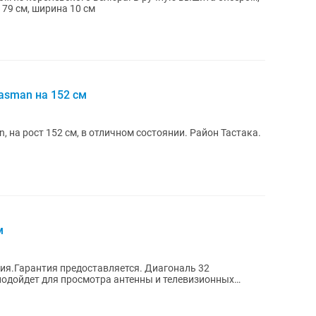
и. Длина пояса 79 см, ширина 10 см
asman на 152 см
 на рост 152 см, в отличном состоянии. Район Тастака.
м
ия.Гарантия предоставляется. Диагональ 32
подойдет для просмотра антенны и телевизионных
а....