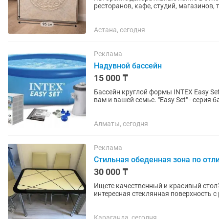
ресторанов, кафе, студий, магазинов,
панно в наличии — 110×100 см....
Астана, сегодня
Реклама
Надувной бассейн
15 000 ₸
Бассейн круглой формы INTEX Easy Set
вам и вашей семье. "Easy Set" - серия
применения каких-либо...
Алматы, сегодня
Реклама
Стильная обеденная зона по отл
30 000 ₸
Ищете качественный и красивый стол
интересная стеклянная поверхность с
мягкие, на надежном...
Караганда, сегодня