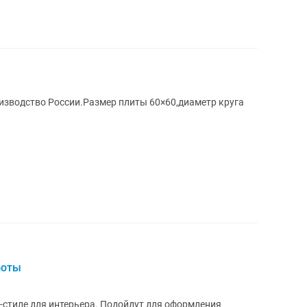
изводство России.Размер плиты 60×60,диаметр круга
боты
рьера. Подойдут для оформления