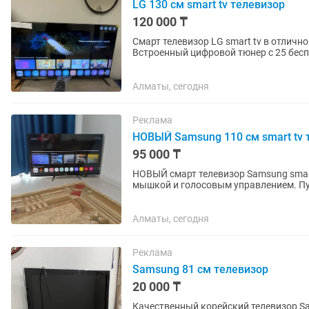
LG 130 см smart tv телевизор
120 000 ₸
Смарт телевизор LG smart tv в отличн
Встроенный цифровой тюнер с 25 бесп
интересных...
Алматы, сегодня
Реклама
НОВЫЙ Samsung 110 см smart tv 
95 000 ₸
НОВЫЙ смарт телевизор Samsung smart tv. Диагональ экрана 110 см. Пульт д
мышк
Алматы, сегодня
Реклама
Samsung 81 см телевизор
20 000 ₸
Качественный корейский телевизор S