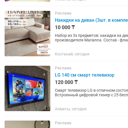
Реклама
Накидки на диван (3шт. в компле
10 000 ₸
Набор из 3х предметов: накидки на див
производителя Marianna. Состав - фла
форму и не садится...
Костанай, сегодня
Реклама
LG 140 см смарт телевизор
120 000 ₸
Смарт телевизор LG в отличном состо
Встроенный цифровой тюнер с 25 бесп
интересных приложений. Пульт в...
Алматы, сегодня
Реклама