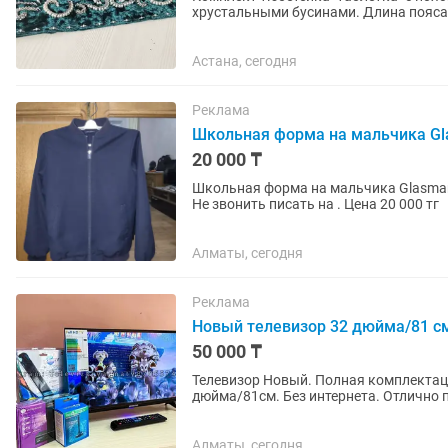
хрустальными бусинам
Астана, сегодня
Реклама
Школьная форма на мальчика Gl
20 000 ₸
Школьная форма на мальчика Glasman,
Не звонить писать на . Цена 20 000 тг
Алматы, сегодня
Реклама
Новый телевизор 32 дюйма/81 с
50 000 ₸
Телевизор Новый. Полная комплектац
дюйма/81см. Без интернета. Отлично 
приставок, а также в качестве монитор
Алматы, сегодня