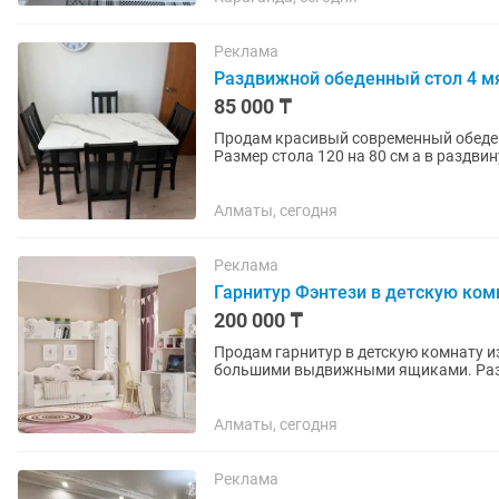
Реклама
Раздвижной обеденный стол 4 мя
85 000 ₸
Продам красивый современный обеден
Размер стола 120 на 80 см а в раздвинутом 
выполнена в стильном дизайне...
Алматы, сегодня
Реклама
Гарнитур Фэнтези в детскую ком
200 000 ₸
Продам гарнитур в детскую комнату из 4-х пред
большими выдвижными ящиками. Разме
четырьмя полками и два...
Алматы, сегодня
Реклама