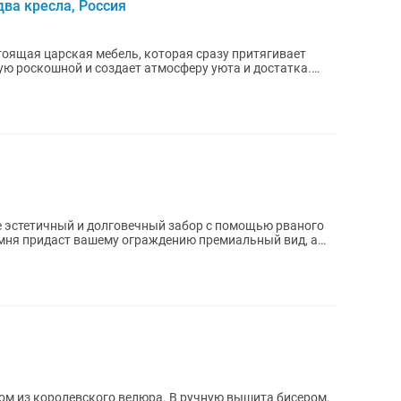
два кресла, Россия
оящая царская мебель, которая сразу притягивает
ую роскошной и создает атмосферу уюта и достатка.
мня придаст вашему ограждению премиальный вид, а
сом из королевского велюра. В ручную вышита бисером,