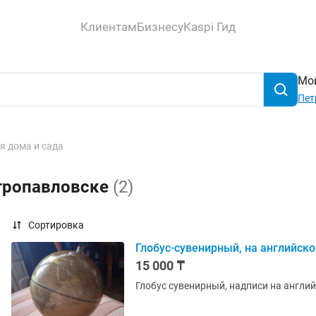
Клиентам
Бизнесу
Kaspi Гид
Мой
Пет
я дома и сада
етропавловске
(2)
Сортировка
Глобус-сувенирный, на английск
15 000 ₸
Глобус сувенирный, надписи на англий