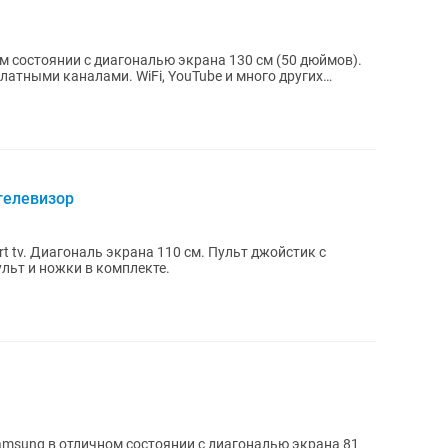
ом состоянии с диагональю экрана 130 см (50 дюймов).
латными каналами. WiFi, YouTube и много других
телевизор
жойстик с
ой и голосовым управлением. Пульт и ножки в комплекте.
amsung в отличном состоянии с диагональю экрана 81