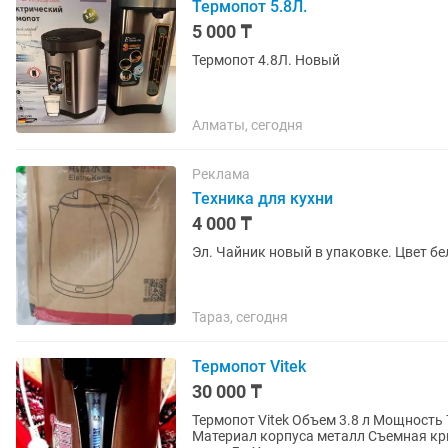
Термопот 5.8Л.
5 000 ₸
Термопот 4.8Л. Новый
Алматы, сегодня
Реклама
Техника для кухни
4 000 ₸
Эл. Чайник новый в упаковке. Цвет бе
Тараз, сегодня
Термопот Vitek
30 000 ₸
Термопот Vitek Объем 3.8 л Мощность 750 Вт Тип нагревательного элемента закрытая спираль
Материал корпуса металл Съемная крышка Да Индикатор включения Да Индикатор уровня