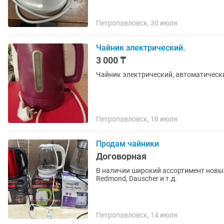
Петропавловск, 30 июля
Чайник электрический.
3 000 ₸
Чайник электрический, автоматически
Петропавловск, 18 июля
Продам чайники
Договорная
В наличии широкий ассортимент новых 
Redmond, Dauscher и т.д.
Петропавловск, 14 июля