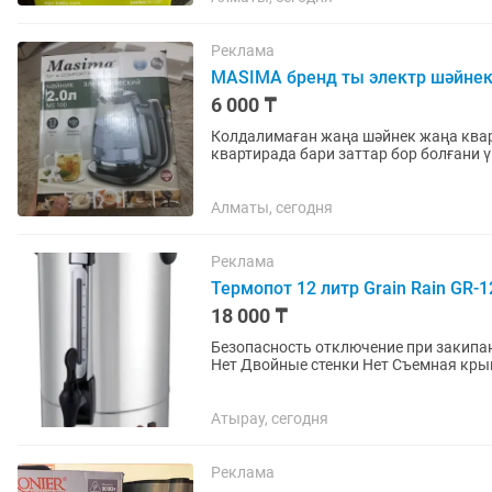
Реклама
MASIMA бренд ты электр шәйне
6 000 ₸
Колдалимаған жаңа шәйнек жаңа квар
квартирада бари заттар бор болғани 
Алматы, сегодня
Реклама
Термопот 12 литр Grain Rain GR-
18 000 ₸
Безопасность отключение при закипа
Нет Двойные стенки Нет Съемная кры
Индикатор включения...
Атырау, сегодня
Реклама