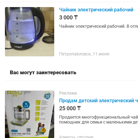
Чайник электрический рабочий
3 000 ₸
Чайник электрический рабочий. В отл
Петропавловск, 11 июля
Вас могут заинтересовать
Реклама
Продам детский электрический 
25 000 ₸
Продается многофункциональный чайник-по
помощник для семьи с маленькими де
бережно. Функции: • Подогрев воды и..
Алматы, сегодня