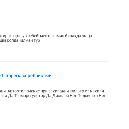
к
тирага қошув себебі мен олғамин бирақда жаңа
үшін колданилмай түр
12L Imperia серебристый
нии, Автоотключение при закипании Фильтр от накипи
шка Да Терморегулятор Да Дисплей Нет Подсветка Нет