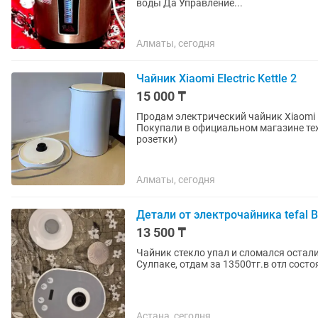
воды Да Управление...
Алматы, сегодня
Чайник Xiaomi Electric Kettle 2
15 000 ₸
Продам электрический чайник Xiaomi Electric Kettle 2. Объем 1,7
Покупали в официальном магазине тех
розетки)
Алматы, сегодня
Детали от электрочайника tefal 
13 500 ₸
Чайник стекло упал и сломался остали
Сулпаке, отдам за 13500тг.в отл состо
Астана, сегодня