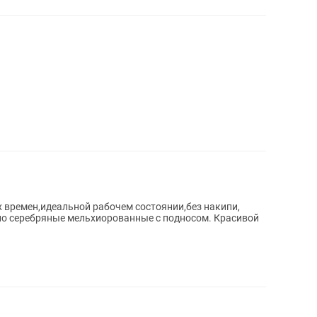
х времен,идеальной рабочем состоянии,без накипи,
по серебряные мельхиорованные с подносом. Красивой