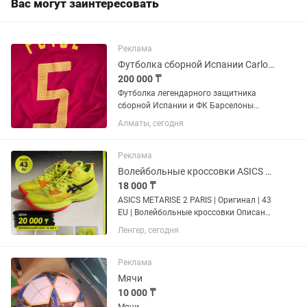
Вас могут заинтересовать
Реклама
Футболка сборной Испании Carlos Puyol
200 000 ₸
Футболка легендарного защитника
сборной Испании и ФК Барселоны
Carlos Puyol футболка из Euro 2004
Алматы, сегодня
Реклама
Волейбольные кроссовки ASICS METARISE 2 PARIS
18 000 ₸
ASICS METARISE 2 PARIS | Оригинал | 43
EU | Волейбольные кроссовки Описание
Продаю оригинальные ASICS METARISE
Ленгер, сегодня
2 PARIS в яркой расцветке Safety
Yellow/Black. Размер 43 (EU). Состояние
— б/у,...
Реклама
Мячи
10 000 ₸