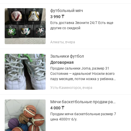
футбольный мяч
3 990 ₸
Есть доставка Звоните 24/7 Есть еще
другие со скидкой
Алматы, вчера
Зальники футбол
Договорная
Продам сальники Joma, размер 31
Состояние — идеальное! Носили всего
пару месяцев, потом ножка у ребенка
подросла за лето. Оригинальные
Усть-Каменогорск, вчера
сальники Joma Подошва из прочной,
износостойкой резины. Возможен...
Мячи баскетбольные продам размер 7 б/у
4 000 ₸
Продам мячи баскетбольные размер 7
цена 4000тг б/у.