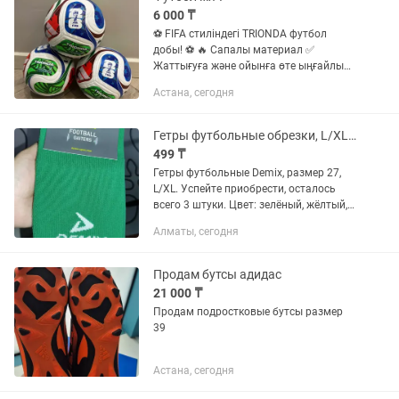
6 000 ₸
⚽ FIFA стиліндегі TRIONDA футбол
добы! ⚽ 🔥 Сапалы материал ✅
Жаттығуға және ойынға өте ыңғайлы
💨 Ауаны жақсы ұстайды ⚽ Керемет
Астана, сегодня
дизайн, жарқын түстер 🎁 Балаларға
да, ересектерге де тамаша сыйлық 📦...
Гетры футбольные обрезки, L/XL и для подростков
499 ₸
Гетры футбольные Demix, размер 27,
L/XL. Успейте приобрести, осталось
всего 3 штуки. Цвет: зелёный, жёлтый,
оранжевый. Цена 1500 тг Гетры
Алматы, сегодня
подростковые полосатые, радужного
цвета. Цена 500 тг
Продам бутсы адидас
21 000 ₸
Продам подростковые бутсы размер
39
Астана, сегодня