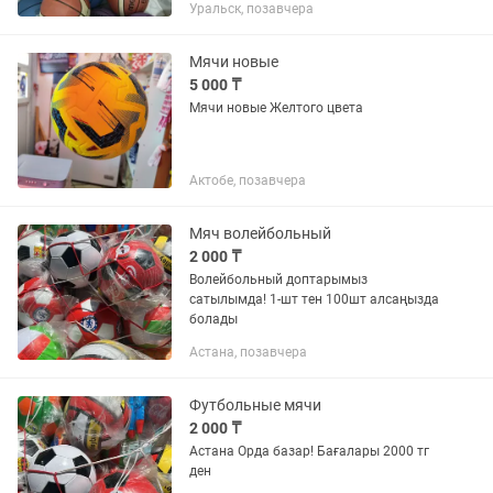
Уральск, позавчера
Мячи новые
5 000 ₸
Мячи новые Желтого цвета
Актобе, позавчера
Мяч волейбольный
2 000 ₸
Волейбольный доптарымыз
сатылымда! 1-шт тен 100шт алсаңызда
болады
Астана, позавчера
Футбольные мячи
2 000 ₸
Астана Орда базар! Бағалары 2000 тг
ден