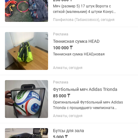
Мяч (размер 5) 17 штук Ворота с
сеткой (маленькие) 4 штуки Конус
игровой (большой) 10 штук Конус
Панфилова (Табаксовхоз), сегодня
игровой (маленький) 12 штук Фишки
игровые 90 штук Манишки: Маленькие
22 штуки Большие 13 штук Колечки...
Реклама
Теннисная сумка HEAD
100 000 ₸
Теннисная сумка HEAD,новая
Алматы, сегодня
Реклама
Футбольный мяч Adidas Trionda
85 000 ₸
Оригинальный Футбольный мяч Adidas
Trionda с прошедшего чемпионата
мира. Топовая модель для коллекции и
Алматы, сегодня
профессиональных игр и тренировок.
Бутсы для зала
5 000 ₸