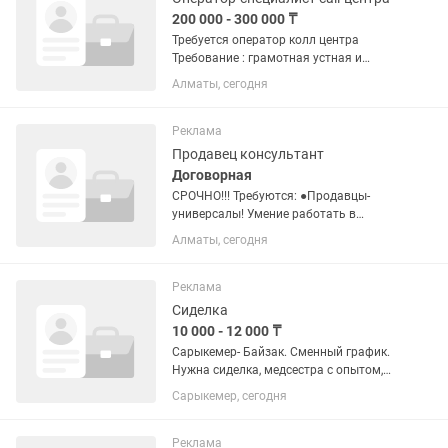
200 000 - 300 000 ₸
Требуется оператор колл центра
Требование : грамотная устная и
письменная речь - каз и русс яз
Алматы, сегодня
Компьютерная грамотность На
совмещение не рассматриваем !
График 2/1 с 20 до 08 ч 200 000 тг
Реклама
плюс...
Продавец консультант
Договорная
СРОЧНО!!! Требуются: ●Продавцы-
универсалы! Умение работать в
коллективе.Опыт приветствуется. Без
Алматы, сегодня
вредных привычек, ответственные и
стрессоустойчивые.,позитивные. От 19-
45 лет Знание языков...
Реклама
Сиделка
10 000 - 12 000 ₸
Сарыкемер- Байзак. Сменный график.
Нужна сиделка, медсестра с опытом,
каз. Бабушка 70 лет, не ходит, в
Сарыкемер, сегодня
сознании, все может сама, нужно
коляской передвигать. График
посуточно, дни работы уточнять при...
Реклама