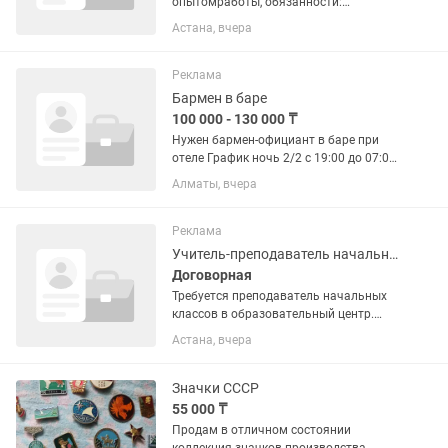
опытомработы, обязанности:
разделочная работа, работа на
Астана, вчера
мясорубке и делать казы, шужык,
обвалка мясо.
Реклама
Бармен в баре
100 000 - 130 000 ₸
Нужен бармен-официант в баре при
отеле График ночь 2/2 с 19:00 до 07:00
Обязательное знание каз, рус свободно
Алматы, вчера
и англ хотябы разговорный Оклад на
руки от 100 000 до 130 000 зависит от
ваших продаж...
Реклама
Учитель-преподаватель начальных классов на казахском языке
Договорная
Требуется преподаватель начальных
классов в образовательный центр.
Подготовка к школе, продленка и
Астана, вчера
развитие. Обучение на казахском
языке, желательно на двух языках(
русс, каз). Кто ищет подработку,...
Значки СССР
55 000 ₸
Продам в отличном состоянии