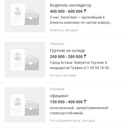
Водитель-экспедитор
400 000 - 600 000 ₸
О нас: DaraClean — крупнейший в
Алматы комплекс по чистке ковров,
мягкой мебели и штор. Обед и топливо
Алматы, сегодня
за наш счет! Обязанности: ЗНАНИЕ
КАЗ/РУС Хорошая физическая форма
Опрятный внешний...
Реклама
Грузчик на складе
200 000 - 280 000 ₸
Город Астана Требуется Грузчик 4
кандидатов График 6/1 09 00 18 00
Возраст 20-40 лет Обязанности
Астана, сегодня
Погрузка и отгрузка товара Контроль
груза Материальная ответственность
на груз Маршрутизация...
Реклама
официант
150 000 - 400 000 ₸
пунктуальный - целеустремленный -
стрессоустойчивый
-коммуникабельный -
Усть-Каменогорск, сегодня
доброжелательный -знание в
совершенстве каз и рус языков