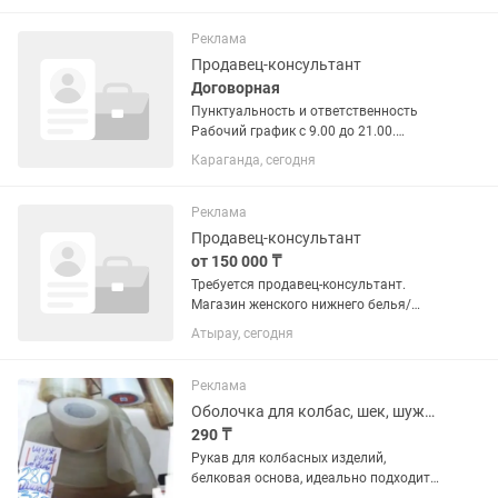
Активная, шустрая - Знание каз и рус
языков -...
Реклама
Продавец-консультант
Договорная
Пунктуальность и ответственность
Рабочий график с 9.00 до 21.00.
Выходной понедельник и четверг.
Караганда, сегодня
Отдел орехи/сухофрукты, обяз-ти
выставлять товар , взвешивать на
весах, помощь покупателю,...
Реклама
Продавец-консультант
от 150 000 ₸
Требуется продавец-консультант.
Магазин женского нижнего белья/
пижам. Адрес : Caspian ТЦ График 2/2
Атырау, сегодня
10:00-20:00 Грамотная речь на двух
языках (каз-рус) Стажировка
обязательно-3 дня. С опытом работы...
Реклама
Оболочка для колбас, шек, шужык, казы
290 ₸
Рукав для колбасных изделий,
белковая основа, идеально подходит