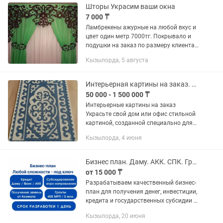
Шторы Украсим ваши окна
7 000 ₸
Ламбрекены ажурные на любой вкус и
цвет один метр 7000тг. Покрывало и
подушки на заказ по размеру клиента
цену уточняем доставка по всему
Кызылорда, 5 августа
Казахстану
Интерьерная картины на заказ. Акрил. Эпоксидная смола. Художник.
50 000 - 1 500 000 ₸
Интерьерные картины на заказ
Украсьте свой дом или офис стильной
картиной, созданной специально для
вас! Индивидуальный подход Любые
Кызылорда, 4 июня
размеры и цвета под ваш интерьер
Работаю в разных стилях:...
Бизнес план. Даму. АКК. СПК. Грант. Инвестиция. Фин.модель. ТЭО.
от 15 000 ₸
Разрабатываем качественный бизнес-
план для получения денег, инвестиции,
кредита и государственных субсидии и
грантов. Разработка бизнес-планов и
Кызылорда, 20 июня
ТЭО для: - для Банков второго уровня,