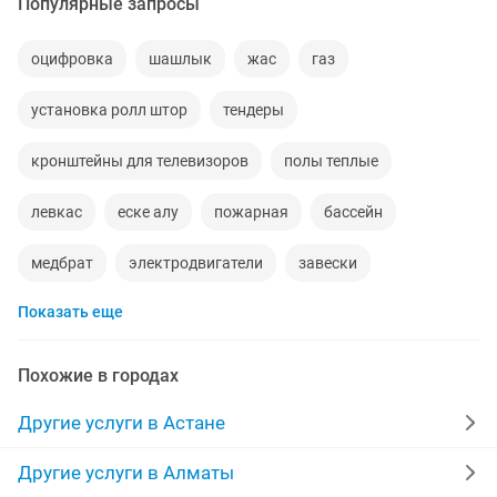
Популярные запросы
оцифровка
шашлык
жас
газ
установка ролл штор
тендеры
кронштейны для телевизоров
полы теплые
левкас
еске алу
пожарная
бассейн
медбрат
электродвигатели
завески
Показать еще
в цветочный
сауда
газовая котел
су
гарнитур
арзан
Похожие в городах
переводы английский русский казахский
евроремонт
Другие услуги в Астане
паркет
кондиционеры холодильники
Другие услуги в Алматы