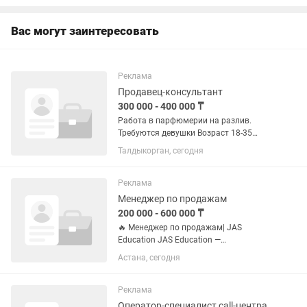
для...
Вас могут заинтересовать
Реклама
Продавец-консультант
300 000 - 400 000 ₸
Работа в парфюмерии на разлив.
Требуются девушки Возраст 18-35
Знание каз. рус языков Умение
Талдыкорган, сегодня
работать с людьми Шустрые
Пунктуальные Не стеснительные
Можно без опыта всему обучаем,...
Реклама
Менеджер по продажам
200 000 - 600 000 ₸
🔥 Менеджер по продажам| JAS
Education JAS Education —
образовательный центр, который
Астана, сегодня
готовит школьников к ЕНТ и
прокачивает математическое
мышление. Мы растём. Лидов много.
Реклама
Нам нужны не...
Оператор-специалист call-центра