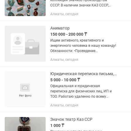
коллекция значков производства
СССР. В наличии значки КАЗ СССР,
Олимпиада 1980 года, значки Ленина.
Алматы, сегодня
За весь набор прошу 55000 тенге. В
наличии 21 значков. Самовывоз
либо...
Аниматор
150 000 - 200 000 ₸
Ищем активного, креативного и
энергичного человека в нашу команду!
Обязанности: •Проведение
развлекательных программ для детей
Алматы, сегодня
и взрослых. •Организация игр,
конкурсов, мастер-классов. •Создание...
Юридическая переписка письма, претензии, жалобы еӨтініш Каз/рус
5 000 - 10 000 ₸
Официальная и юридическая
переписка для физических лиц, ИП и
ТОО. Работаю удаленно по всему
Казахстану. Помогу снизить бумажную
Алматы, сегодня
нагрузку и минимизировать правовые
риски. Все документы составляются в...
Значок театр Каз ССР
1 000 ₸