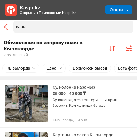
Kaspi.kz
Открыть
Открыть в Приложении Kaspi.kz
Объявления по запросу казы в
Кызылорде
7 объявлений
Кызылорда
Цена
Возможен выезд
Есть фот
Су, колонка казамыз
35 000 - 40 000 ₸
Су, колонка, жер асты суын шыгарып
беремиз. Кол жетимди багада.
Кызылорда, 1 июня
Картины на заказ Кызылорда