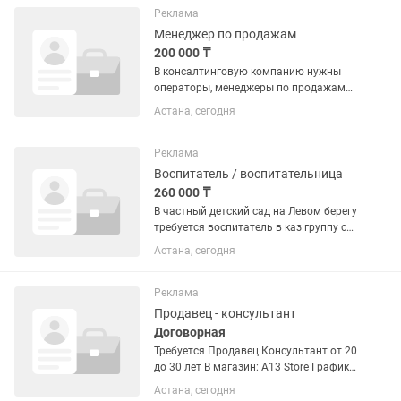
-желание расти и развиваться - умение
Реклама
работать в команде -...
Менеджер по продажам
200 000 ₸
В консалтинговую компанию нужны
операторы, менеджеры по продажам
услуг. Знания по компьютеру должны
Астана, сегодня
быть, нужно будет отвечать на
сообщение, звонки. Назначать
консультации Возраст от 19 до 40...
Реклама
Воспитатель / воспитательница
260 000 ₸
В частный детский сад на Левом берегу
требуется воспитатель в каз группу с
опытом работы. Полный рабочий день,
Астана, сегодня
каз. группа, пед образование. мекен
жай, Бұқар жырау. Мемлекеттік
дотациямен жұмыс...
Реклама
Продавец - консультант
Договорная
Требуется Продавец Консультант от 20
до 30 лет В магазин: A13 Store График
работы: 5/2 Время работы: с 09:30 до
Астана, сегодня
21:30 Требования : - Не студент -