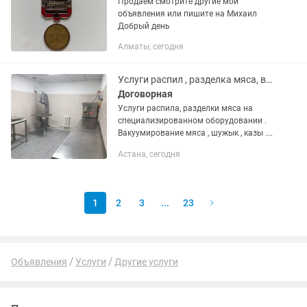
Продаем смотрите другие мои
объявления или пишите на Михаил
Добрый день
Алматы, сегодня
Услуги распил , разделка мяса, вакуумирование
Договорная
Услуги распила, разделки мяса на
специализированном оборудовании .
Вакуумирование мяса , шужык , казы .
Хранение до торжества .
Астана, сегодня
1
2
3
...
23
Объявления
Услуги
Другие услуги