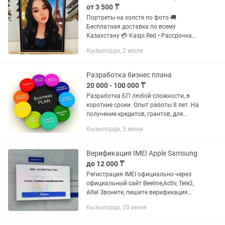
от 3 500 ₸
Портреты на холсте по фото 🚚
Бесплатная доставка по всему
Казахстану 💳 Kaspi Red • Рассрочка
без переплат 📲 :
Кызылорда, 2 июля
Разработка бизнес плана
20 000 - 100 000 ₸
Разработка БП любой сложности, в
короткие сроки. Опыт работы 8 лет. На
получение кредитов, грантов, для
инвесторов. Продажа готовых
Кызылорда, 5 июня
шаблонов БП под собственную
корректировку. Грант 400МРП - 10
000...
Верификация IMEI Apple Samsung
до 12 000 ₸
Регистрация IMEI официально через
официальный сайт Beeline,Activ, Tele2,
Altel Звоните, пишите верификация
IMEl, регистрация, проверка, телефон,
Кызылорда, 20 июня
база, устройство, идентификация,
верификация Казахстан