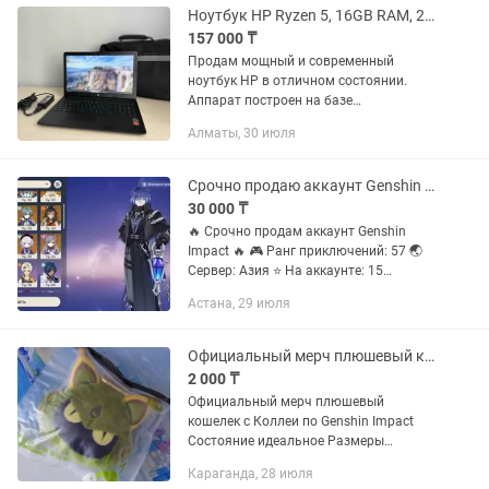
Ноутбук HP Ryzen 5, 16GB RAM, 256GB SSD, Radeon Vega 8 (8GB), Full HD
157 000 ₸
Продам мощный и современный
ноутбук HP в отличном состоянии.
Аппарат построен на базе
производительного процессора AMD
Алматы, 30 июля
Ryzen 5, который в паре с 16 ГБ
оперативной памяти обеспечивает
невероятную...
Срочно продаю аккаунт Genshin Impact( геншин импакт)
30 000 ₸
🔥 Срочно продам аккаунт Genshin
Impact 🔥 🎮 Ранг приключений: 57 🌏
Сервер: Азия ⭐ На аккаунте: 15
ивентовых 5★ персонажей 5
Астана, 29 июля
сигнатурных 5★ оружий 2 стандартных
5★ оружия ⭐ Сигнатурное оружие: ...
Официальный мерч плюшевый кошелек с Коллеи по Genshin Impact
2 000 ₸
Официальный мерч плюшевый
кошелек с Коллеи по Genshin Impact
Состояние идеальное Размеры
кошелька 14,5 х 13,5 см Пересыл по
Караганда, 28 июля
казпочте за ваш счёт Стоимость