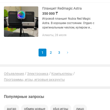
2.000тг На озоне такой от 10.000
Также...
Планшет Redmagic Astra
350 000 ₸
Игровой планшет Nubia Red Magic
Astra. В хорошем состоянии. Отдаю с
оригинальным чехлом, кулером и
геймпадом. Обмен не предлагать!
Алматы, 28 июля
Мобильные игры: PUBG Mobile: 120 FPS
(на ультре графике можно при...
1
2
3
Объявления
Электроника
Компьютеры
Программы, игры, игровые аккаунты
Популярные запросы
ангар
обмен новые
plus игры
лицо