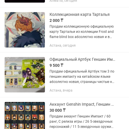
Алматы, сегодня
Куки Синобу На стандартном баннере
откручено 70 молитв,...
Коллекционная карта Тарталья
2 000 ₸
Продам коллекционную официальную
карту Тартальи из коллекции Frost and
flame blind box абсолютно новая и в
идеальном состоянии Геншин Импакт
Астана, сегодня
мерч оригинальный Genshin impact
Город Астана, с джеком...
Официальный Артбук Геншин Импакт
9 500 ₸
Продам официальный Артбук том 3 по
геншин импакту на китайском языке
абсолютно новая, страницы чистые не
рваные Отдам вместе с закладками и
Астана, вчера
магнитами которые шли в комплекте,
не распакованные Genshin...
Аккаунт Genshin Impact, Геншин Импакт
30 000 ₸
Продам аккаунт Геншин Импакт / 60
ранг, С релиза игры / 26 5-звездочных
персонажей / 11 5-звездочных оружий,