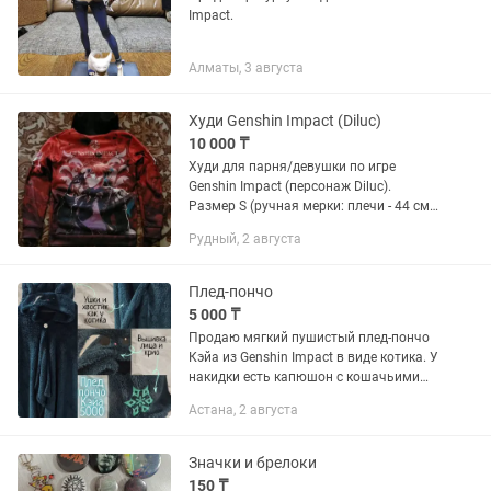
Impact.
Алматы, 3 августа
Худи Genshin Impact (Diluc)
10 000 ₸
Худи для парня/девушки по игре
Genshin Impact (персонаж Diluc).
Размер S (ручная мерки: плечи - 44 см,
рукав - 60 см)
Рудный, 2 августа
Плед-пончо
5 000 ₸
Продаю мягкий пушистый плед-пончо
Кэйа из Genshin Impact в виде котика. У
накидки есть капюшон с кошачьими
ушками, хвостик, а также детальная
Астана, 2 августа
вышивка лица на капюшоне и знака
элемента Крио. Цена —...
Значки и брелоки
150 ₸