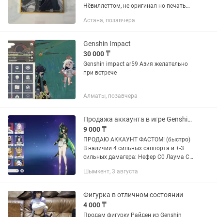
Нёвиллеттом, не оригинал но печать
отличная поэтому дешево Genshin
Астана, позавчера
Impact Neuvillette Геншин импакт Город
Астана, самовывоз либо встреча
Genshin Impact
30 000 ₸
Genshin impact ar59 Азия желательно
при встрече
Алматы, позавчера
Продажа аккаунта в игре Genshin Impact
9 000 ₸
ПРОДАЮ АККАУНТ ФАСТОМ! (быстро)
В наличии 4 сильных саппорта и +-3
сильных дамагера: Нефер С0 Лаума С0
Невиллетт С0 Р5 Янтарь Фурина С0 Р5
Шымкент, 3 августа
Флев сандлер Шилонен С0 Р1 сигнал
Ху Тао С0 Р4...
Фигурка в отличном состоянии
4 000 ₸
Продам фигурку Райден из Genshin