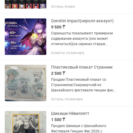
продаю аккаунт так как игра перестала
Астана, вчера
интересовать
Genshin impact(неролл аккаунт)
9 500 ₸
Скриншоты показывают примерное
содержание аккаунта (оно может
отличаться)(на скринах старые
примогемы) На Аккаунте: 47,000+
Алматы, позавчера
Примогенов 95+ Стандартных Молитв
60+ Ивентовых Молитв Вы -
единственный...
Пластиковый плакат Странник
2 500 ₸
Продам Пластиковый плакат со
Странником/Скарамуччей из
Шанхайского фестиваля геншин фес
2026 Genshin impact Геншин Импакт
Астана, позавчера
мерч Город Астана, самовывоз либо
встреча
Шикиши Нёвиллетт
1 500 ₸
Продаю Шикиши с Шанхайского
Фестиваля Геншин Фес 2026 с