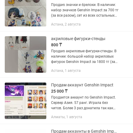
Продаю значки и брелоки. В наличии:
набор значков Genshin Impact за 700 тг
(за все разом), сет из всех остальных
значков за 350 тг (за все), а также
Астана, 2 августа
акриловый брелок Люцифер из Отель
Хазбин за 150...
акриловые фигурки-стенды
800 ₸
Продаю акриловые фигурки-стенды. В
наличии: большой набор акриловых
фигурок Genshin Impact за 1800 тг (за
все), фигурка Аки Хаякава из Человек-
Астана, 1 августа
бензопила за 800 тг и фигурка Бруно
Буччеллати из ДжоДжо...
Продам аккаунт Genshin Impact
25 000 ₸
Продается аккаунт по Genshin Impact.
Сервер Азия. 57 ранг. Играла без
читов. Более 3 раз донатила так как
было лень чистить локации. Локации
Алматы, 1 августа
не зачищены полностью и можно
собирать примогемы. В...
Продам аккаунты в Genshin Impact