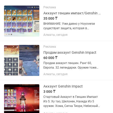
Реклама
Аккаунт геншин импакт/Genshin impact 60 рп европа
35 000 ₸
ВНИМАНИЕ: Уже давно у Hoyoverse
существует защита, которая в
большинстве случаев не дает сменить
Алматы, сегодня
на аккаунте почту, потому я продаю
аккаунт вместе с почтой! (полный
доступ) 60рп, европа Аккаунт...
Реклама
Продам аккаунт Genshin Impact
60 000 ₸
Продам аккаунт геншин. Ранг 60,
Европа. 32 легендарки. Оружие тоже
имеется. Карты защищены, кроме Нод
Алматы, сегодня
Края. Также есть Чжун Ли С1, ХуТао С1,
Дилюк С3, Кэцин С3, Чича С4. Если что
имеется небольшой...
Аккаунт Genshin Impact
3 000 ₸
Стартовый Аккаунт в Геншин Импакт
Из 5: Ху тао, Шилонен, Нахида Из 5
оружек: Хома, Сигна Тиори, Небесный
Меч, Вольчя Погибель С6 Сетос, С5