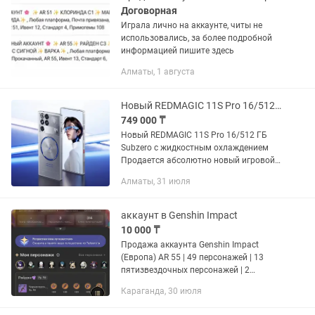
Договорная
Играла лично на аккаунте, читы не
использовались, за более подробной
информацией пишите здесь
Алматы, 1 августа
Новый REDMAGIC 11S Pro 16/512 ГБ заводская упаковка
749 000 ₸
Новый REDMAGIC 11S Pro 16/512 ГБ
Subzero с жидкостным охлаждением
Продается абсолютно новый игровой
смартфон REDMAGIC 11S Pro 16/512 ГБ
Алматы, 31 июля
в цвете Subzero — прозрачный
серебристо-серый корпус. Модель...
аккаунт в Genshin Impact
10 000 ₸
Продажа аккаунта Genshin Impact
(Европа) AR 55 | 49 персонажей | 13
пятизвездочных персонажей | 2
пятизвездочных оружия 5★
Караганда, 30 июля
персонажи: Райден (ур. 90, собрана),
Аяка, Аль-Хайтам, На хидаНа виа,...