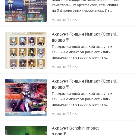
качественных артефактов, есть скины
на 3 фиолетовых персонажах. Из
доната, пропуска только меч и лук (3
Алматы, 15 июля
фото) Все карты защищены в игре и
задания сделаны (кроме...
Аккаунт Геншин Импакт (Genshin Impact)
80 000 ₸
Продам личный игровой аккаунт в
Геншин Импакт 58 ранг, есть лиги,
прокачаннные герои, отличные
артефакты, неплохое оружие, многие
Алматы, 14 июля
локации не закрыты и доступны для
фарма. Прокачивала сама и играла...
Аккаунт Геншин Импакт (Genshin Impact)
80 000 ₸
Продам личный игровой аккаунт в
Геншин Импакт 58 ранг, есть лиги,
прокачаннные герои, отличные
артефакты, неплохое оружие, многие
Алматы, 14 июля
локации не закрыты и доступны для
фарма. Прокачивала сама и играла...
Аккаунт Genshin Impact
3 000 ₸