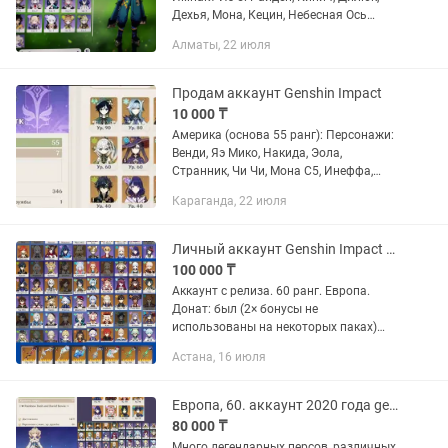
Дехья, Мона, Кецин, Небесная Ось
Скоро гарант на оружейном баннере
Алматы, 22 июля
Карта зачищена не полностью
Продам аккаунт Genshin Impact
10 000 ₸
Америка (основа 55 ранг): Персонажи:
Венди, Яэ Мико, Накида, Эола,
Странник, Чи Чи, Мона С5, Инеффа,
Райден, Кинич С1, Дарья, Телюк,
Караганда, 22 июля
Коломбина Оружие: Волчья погибель и
меч сокола Так же есть...
Личный аккаунт Genshin Impact AR60
100 000 ₸
Аккаунт с релиза. 60 ранг. Европа.
Донат: был (2× бонусы не
использованы на некоторых паках)
Почта: новая, привязана 5★
Астана, 16 июля
персонажи с созвездиями: Странник
C1 + сигнатурное оружие, Сяо C2 +
сигнатурное...
Европа, 60. аккаунт 2020 года genshin impact геншин импакт
80 000 ₸
Много легендарных персов, различных