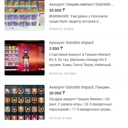
Аккаунт геншин импакт/Genshin impact 60 рп европа
35 000 ₸
ВНИМАНИЕ: Уже давно у Hoyoverse
существует защита, которая в
большинстве случаев не дает сменить
Алматы, вчера
на аккаунте почту, потому я продаю
аккаунт вместе с почтой! (полный
доступ) 60рп, европа Аккаунт...
Аккаунт Genshin Impact
3 000 ₸
Стартовый Аккаунт в Геншин Импакт
Из 5: Ху тао, Шилонен, Нахида Из 5
оружек: Хома, Сигна Тиори, Небесный
Меч, Вольчя Погибель С6 Сетос, С5
Алматы, сегодня
Куки Синобу На стандартном баннере
откручено 70 молитв,...
Аккаунт Genshin Impact, Геншин Импакт
30 000 ₸
Продам аккаунт Геншин Импакт / 60
ранг, С релиза игры / 26 5-звездочных
персонажей / 11 5-звездочных оружий,
продаю аккаунт так как игра перестала
Астана, вчера
интересовать