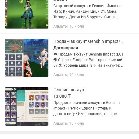
Стартовый аккаунт в Геншин Импакт
Из 5: Кинич, Райден, Цици С1, Мона,
Тигнари, Дехья Из 5 оружек: Сигна
Райден, Сигна Кинича А так же С6
Алматы, 10 июля
Тома, Сара и Шёврез 100% гарант на
Ивент баннере!!!
Продам аккаунт Genshin Impact/Геншин
Договорная
🎮 Продам аккаунт Genshin Impact (EU)
🌍 Сервер: Europe ⭐ Ранг приключений:
57 🌎 Уровень мира: 8 ✨ На аккаунте: ⭐
23 персонажа 5★, включая: Нёвиллета,
Алматы, 10 июля
Кадзуху, Е Лань, Аль-Хайтама, Навию,
Яэ Мико,...
Геншин аккаунт
13 000 ₸
Продается личный аккаунт в Genshin
impact • Регион Европа • Утерь и
доната нету • Имя пользователя не
привязан • Личный аккаунт бед ошибок
Алматы, 16 июля
в привязках