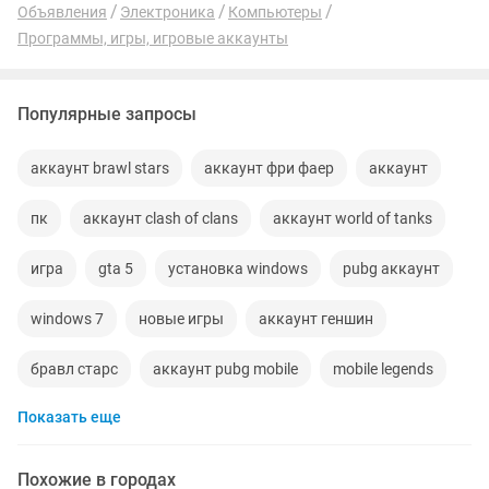
Объявления
Электроника
Компьютеры
Программы, игры, игровые аккаунты
Популярные запросы
аккаунт brawl stars
аккаунт фри фаер
аккаунт
пк
аккаунт clash of clans
аккаунт world of tanks
игра
gta 5
установка windows
pubg аккаунт
windows 7
новые игры
аккаунт геншин
бравл старс
аккаунт pubg mobile
mobile legends
Показать еще
цен
сеть
windows 8
windows
free fire аккаунт
clash
gta
office
Похожие в городах