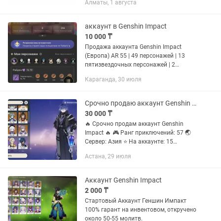
Алматы, 1 августа
аккаунт в Genshin Impact
10 000 ₸
Продажа аккаунта Genshin Impact
(Европа) AR 55 | 49 персонажей | 13
пятизвездочных персонажей | 2
пятизвездочных оружия 5★
Караганда, 30 июля
персонажи: Райден (ур. 90, собрана),
Аяка, Аль-Хайтам, На хидаНа виа,...
Срочно продаю аккаунт Genshin Impact( геншин импакт)
30 000 ₸
🔥 Срочно продам аккаунт Genshin
Impact 🔥 🎮 Ранг приключений: 57 🌏
Сервер: Азия ⭐ На аккаунте: 15
ивентовых 5★ персонажей 5
Астана, 29 июля
сигнатурных 5★ оружий 2 стандартных
5★ оружия ⭐ Сигнатурное оружие: ...
Аккаунт Genshin Impact
2 000 ₸
Стартовый Аккаунт Геншин Импакт
100% гарант на инвентовом, откручено
около 50-55 молитв.