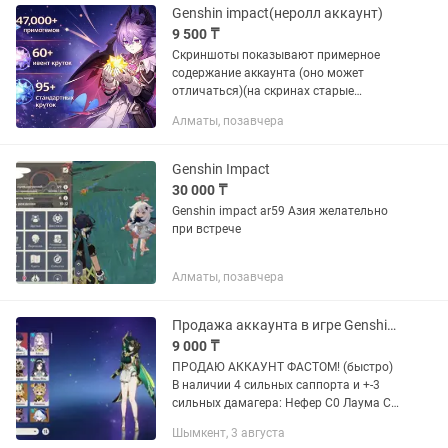
Genshin impact(неролл аккаунт)
9 500 ₸
Скриншоты показывают примерное
содержание аккаунта (оно может
отличаться)(на скринах старые
примогемы) На Аккаунте: 47,000+
Алматы, позавчера
Примогенов 95+ Стандартных Молитв
60+ Ивентовых Молитв Вы -
единственный...
Genshin Impact
30 000 ₸
Genshin impact ar59 Азия желательно
при встрече
Алматы, позавчера
Продажа аккаунта в игре Genshin Impact
9 000 ₸
ПРОДАЮ АККАУНТ ФАСТОМ! (быстро)
В наличии 4 сильных саппорта и +-3
сильных дамагера: Нефер С0 Лаума С0
Невиллетт С0 Р5 Янтарь Фурина С0 Р5
Шымкент, 3 августа
Флев сандлер Шилонен С0 Р1 сигнал