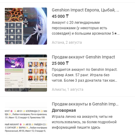
Ху Тао С0 Р4...
Genshion Impact Европа, Цыбай, Сандроне, Мавуики, Флинс
45 000 ₸
Аккаунт с 20 легендарными
персонажами (у некоторых есть
созвездия) и большим арсеналом 5★
оружия. Готов к снежной. 🔹 20× 5★
Астана, 2 августа
персонажей 🔹 5★ оружие 🔹 40+
персонажей всего, десятки прокачаны
до 80–90 🔹...
Продам аккаунт Genshin Impact
25 000 ₸
Продается аккаунт по Genshin Impact.
Сервер Азия. 57 ранг. Играла без
читов. Более 3 раз донатила так как
было лень чистить локации. Локации
Алматы, 1 августа
не зачищены полностью и можно
собирать примогемы. В...
Продам аккаунты в Genshin Impact
Договорная
Играла лично на аккаунте, читы не
использовались, за более подробной
информацией пишите здесь