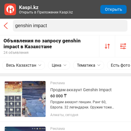
Kaspi.kz
Открыть
Открыть в Приложении Kaspi.kz
Объявления по запросу genshin
impact в Казахстане
24 объявления
Весь Казахстан
Цена
Тематика
Есть фото
Реклама
Продам аккаунт Genshin Impact
60 000 ₸
Продам аккаунт геншин. Ранг 60,
Европа. 32 легендарки. Оружие тоже
имеется. Карты защищены, кроме Нод
Алматы, сегодня
Края. Также есть Чжун Ли С1, ХуТао С1,
Дилюк С3, Кэцин С3, Чича С4. Если что
имеется небольшой...
Реклама