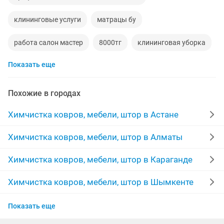
клининговые услуги
матрацы бу
работа салон мастер
8000тг
клининговая уборка
Показать еще
табуретки
ремонт мягкой мебели
плед
вывоз м
мягкая мебель на заказ
консультация
Похожие в городах
круги
ростовые куклы
вращающаяся по
Химчистка ковров, мебели, штор в Астане
цеха
бригадир
уборка мусора
Химчистка ковров, мебели, штор в Алматы
пакет оборудования
квартиру сниму
Химчистка ковров, мебели, штор в Караганде
песок доставка
листы
кафель
21 коляски
Химчистка ковров, мебели, штор в Шымкенте
Химчистка ковров, мебели, штор в Усть-
работа инвалиду
заборы
оператор станков
Показать еще
Каменогорске