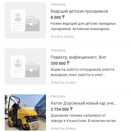
РЕНТГЕН, ОАК+БХАК Неотложная...
Реклама
Ведущий детских праздников
8 000 ₸
Нужен ведущий для детских выездных
праздников. Активные командные
игры с надувными реквизитами.
Астана, вчера
Вакансия только для энергичной
молодежи, кто умеет работать с
детьми! ОБЯЗАННОСТИ: - Проведение...
Реклама
Педиатр, инфекционист, Воп
350 000 ₸
Ищем на работу сотрудников, работа
выездная, опыт работы и опыт
вождения обязательно, сфера работы
Алматы, вчера
Фототерапия, работаем с
новорожденными, 1.Доставка
Фотоламп, 2.Установка 3.
Реклама
Консультация Зарплата...
Каток Дорожный новый ндс учет гарантия
2 754 000 ₸
Дорожная техника напрямую от
завода в Казахстане. В наличии катки
от 325 кг до 16 тонн для
Алматы, вчера
благоустройства, асфальта,