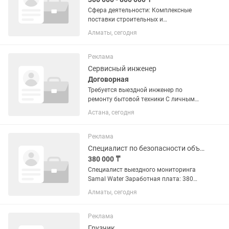
Сфера деятельности: Комплексные
поставки строительных и
изоляционных материалов для
Алматы, сегодня
строительных компаний и частных
клиентов Основные задачи:
Выполнение установленного плана
Реклама
продаж и достижение...
Сервисный инженер
Договорная
Требуется выездной инженер по
ремонту бытовой техники С личным
автомобилем
Астана, сегодня
Реклама
Специалист по безопасности объекта
380 000 ₸
Специалист выездного мониторинга
Samal Water Заработная плата: 380
000–на руки(до вычета налогов) 📍
Алматы, сегодня
Адрес: г. Алматы, Турксибский район,
ул. Спасская, 68/2 🕘 График: 6/1
Обязанности: Проведение...
Реклама
Грузчик