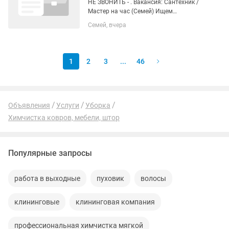
НЕ ЗВОНИТЬ - . Вакансия: Сантехник /
Мастер на час (Семей) Ищем
дисциплинированных профессионалов
Семей, вчера
для долгосрочного сотрудничества.
Занятость: Полная / Сменный график
(строго по согласованию). Формат...
1
2
3
...
46
Объявления
Услуги
Уборка
Химчистка ковров, мебели, штор
Популярные запросы
работа в выходные
пуховик
волосы
клининговые
клининговая компания
профессиональная химчистка мягкой