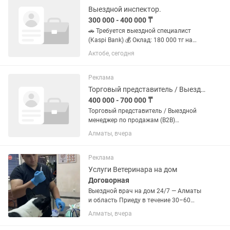
Выездной инспектор.
300 000 - 400 000 ₸
🚗 Требуется выездной специалист
(Kaspi Bank) 💰 Оклад: 180 000 тг на
руки+200 000 бонусы 💸 Средний
Актобе, сегодня
доход: 400 000 тг ⛽ ГСМ оплачивается
отдельно (50 000–60 000 тг) 📌
Официальное трудоустройство 📅...
Реклама
Торговый представитель / Выездной менеджер по продажам (B2B)
400 000 - 700 000 ₸
Торговый представитель / Выездной
менеджер по продажам (B2B)
Инжиниринговая компания
Алматы, вчера
приглашает в команду активного и
амбициозного специалиста по
продажам для работы со
Реклама
строительными объектами,...
Услуги Ветеринара на дом
Договорная
Выездной врач на дом 24/7 — Алматы
и область Приеду в течение 30–60
минут Лечение и профилактика,
Алматы, вчера
инфекционных и не инфекционных
заболеваний Диагностика, УЗИ,