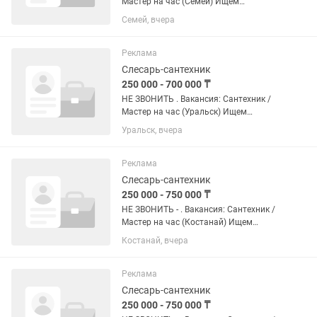
Мастер на час (Семей) Ищем
дисциплинированных профессионалов
Семей, вчера
для долгосрочного сотрудничества.
Занятость: Полная / Сменный график
(строго по...
Реклама
Слесарь-сантехник
250 000 - 700 000 ₸
НЕ ЗВОНИТЬ . Вакансия: Сантехник /
Мастер на час (Уральск) Ищем
дисциплинированных профессионалов
Уральск, вчера
для долгосрочного сотрудничества.
Занятость: Полная / Сменный график
(строго по согласованию). Формат...
Реклама
Слесарь-сантехник
250 000 - 750 000 ₸
НЕ ЗВОНИТЬ - . Вакансия: Сантехник /
Мастер на час (Костанай) Ищем
дисциплинированных профессионалов
Костанай, вчера
для долгосрочного сотрудничества.
Занятость: Полная / Сменный график
(строго по...
Реклама
Слесарь-сантехник
250 000 - 750 000 ₸