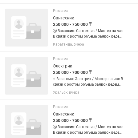
уплотнения грунта и крупных
инфраструктурных проектов. Также
Реклама
поставляем...
Сантехник
250 000 - 750 000 ₸
🚰 Вакансия: Сантехник / Мастер на час
В связи с ростом объема заявок ведем
набор мастеров на постоянную
Караганда, вчера
занятость. График: Полная занятость /
Сменный график. Формат:...
Реклама
Электрик
250 000 - 700 000 ₸
⚡ Вакансия: Электрик / Мастер на час В
связи с ростом объема заявок ведем
набор мастеров на постоянную
Уральск, вчера
занятость. График: Полная занятость /
Сменный график. Формат:...
Реклама
Сантехник
250 000 - 750 000 ₸
🚰 Вакансия: Сантехник / Мастер на час
В связи с ростом объема заявок ведем