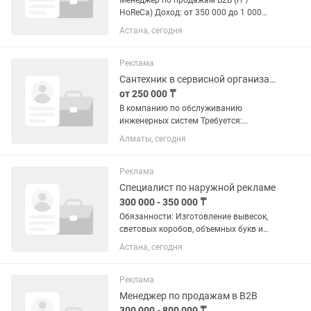
Менеджер по продажам B2B (IT /
HoReCa) Доход: от 350 000 до 1 000
000+ тг на руки RestoIT — официальный
Астана, сегодня
партнер iiko в Казахстане. Мы
автоматизируем рестораны, кафе,
кофейни, бары и другие...
Реклама
Сантехник в сервисной организации
от 250 000 ₸
В компанию по обслуживанию
инженерных систем Требуется:
Выездной сервисный техник по
Алматы, сегодня
обслуживанию жироуловителей и
сантехническим работам Обязанности:
— Обслуживание и очистка
Реклама
жироуловителей на...
Специалист по наружной рекламе
300 000 - 350 000 ₸
Обязанности: Изготовление вывесок,
световых коробов, объемных букв и
рекламных конструкций. Сборка
Астана, сегодня
изделий из ПВХ, акрила, композита,
металла и других материалов. Монтаж
и демонтаж наружной...
Реклама
Менеджер по продажам в B2B
300 000 - 800 000 ₸