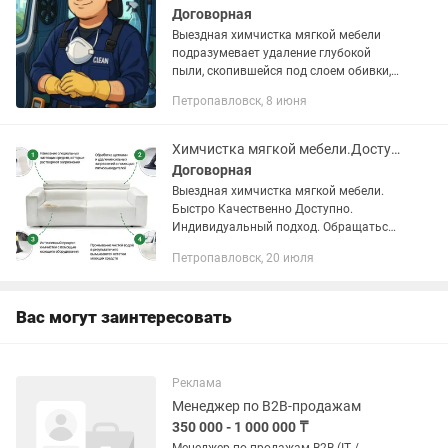
Договорная
Выездная химчистка мягкой мебели
подразумевает удаление глубокой
пыли, скопившейся под слоем обивки,
трудновыводимых пятен и
Петропавловск, 8 июня
неприятного запаха. Комплекс
мероприятий включает в себя
использование...
Химчистка мягкой мебели.Доступные цены!
Договорная
Выездная химчистка мягкой мебели.
Быстро Качественно Доступно.
Индивидуальный подход. Обращаться
по т.
Петропавловск, 20 июля
Вас могут заинтересовать
Реклама
Менеджер по B2B-продажам
350 000 - 1 000 000 ₸