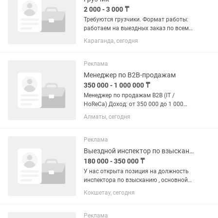
2 000 - 3 000 ₸
Требуются грузчики. Формат работы:
работаем на выездных заказ по всему
городу. Выполняем все виды погрузо-
Караганда, сегодня
разгрузочных набор. Заявки
отправляем по средству группы.
Требования: добросовестное...
Реклама
Менеджер по B2B-продажам
350 000 - 1 000 000 ₸
Менеджер по продажам B2B (IT /
HoReCa) Доход: от 350 000 до 1 000
000+ тг на руки RestoIT — официальный
Алматы, сегодня
партнер iiko в Казахстане. Мы
автоматизируем рестораны, кафе,
кофейни, бары и другие...
Реклама
Выездной инспектор по взысканию задолженности
180 000 - 350 000 ₸
У нас открыта позиция на должность
инспектора по взысканию , основной
задачей является вести переговоры с
Кокшетау, сегодня
должниками банка второго уровня,
мотивирование на оплату и
предлагать график погашения....
Реклама