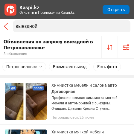
Kaspi.kz
Открыть
Открыть в Приложении Kaspi.kz
Объявления по запросу выездной в
Петропавловске
3 объявления
Петропавловск
Возможен выезд
Есть фото
Химчистка мебели и салона авто
Договорная
Профессиональная химчистка мягкой
мебели и автомобилей с выездом.
Очищаю: Диваны Кресла Стулья
Матрасы Салоны автомобилей
Петропавловск, 25 июля
Удаление пыли, загрязнений,
большинства бытовых пятен и
неприятных...
Химчистка мягкой мебели