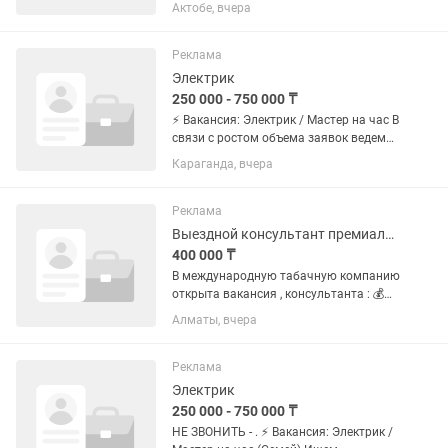
набор мастеров на постоянную
Актобе, вчера
занятость. График: Полная занятость /
Сменный график. Формат:...
Реклама
Электрик
250 000 - 750 000 ₸
⚡ Вакансия: Электрик / Мастер на час В
связи с ростом объема заявок ведем
набор мастеров на постоянную
Караганда, вчера
занятость. График: Полная занятость /
Сменный график. Формат:...
Реклама
Выездной консультант премиального продукта
400 000 ₸
В международную табачную компанию
открыта вакансия , консультанта : 💰
ЗП: оклад 240 000 + бонусы (в среднем
Алматы, вчера
400 000) 📍 Формат: 50% — офис 50% —
выезды к клиентам Что делать: •
Презентовать...
Реклама
Электрик
250 000 - 750 000 ₸
НЕ ЗВОНИТЬ - . ⚡ Вакансия: Электрик /