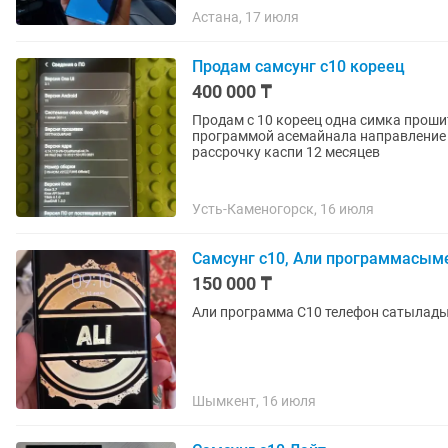
Астана, 17 июля
Продам самсунг с10 кореец
400 000 ₸
Продам с 10 кореец одна симка прошит
программой асемайнала направление 
рассрочку каспи 12 месяцев
Усть-Каменогорск, 16 июля
Самсунг с10, Али программасыме
150 000 ₸
Али программа С10 телефон сатылад
Шымкент, 16 июля