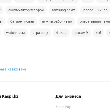
г
аккумулятор телефон
samsung galax
iphone11 128gb
ры
батарея новая
нужны рабочие по
оперативная памя
watch часы
игра sony
4 ядра
режим 9
4гб
ы в Казахстане
 Kaspi.kz
Для Бизнеса
Kaspi Pay