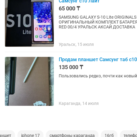
Самсунг с10 Лайт
65 000 ₸
SAMSUNG GALAXY S-10 Lite ORIGIN
ОРИГИНАЛЬНЫЙ КОМПЛЕКТ БАТАРЕЯ 
RED 00/4 УРАЛЬСК АКСАЙ ДОСТАВКА
Уральск, 15 июля
Продам планшет Самсунг таб с10
135 000 ₸
Пользовались редко, почти как новый 
Караганда, 14 июля
аншет
iphone 17
смартфоны караганда
16гб
телефо