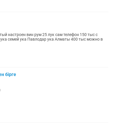
ый настроен вин рум 25 лук сам телефон 150 тыс с
ука семей ука Павлодар ука Алматы 400 тыс можно в
н бірге
ы