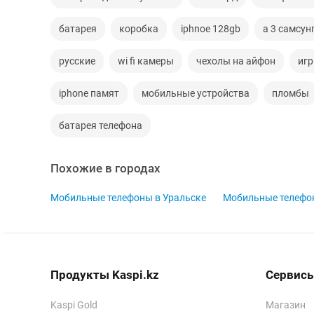
батарея
коробка
iphnoe 128gb
а 3 самсун
русские
wi fi камеры
чехолы на айфон
иг
iphone памят
мобильные устройства
пломбы
батарея телефона
Похожие в городах
Мобильные телефоны в Уральске
Мобильные телефон
Продукты Kaspi.kz
Сервисы
Kaspi Gold
Магазин