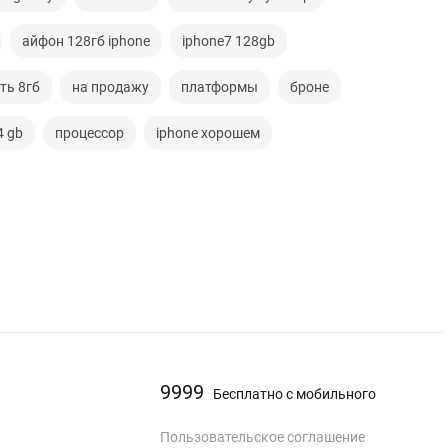
айфон 128гб iphone
iphone7 128gb
ть 8гб
на продажу
платформы
броне
4 gb
процессор
iphone хорошем
9999
Бесплатно с мобильного
Пользовательское соглашение