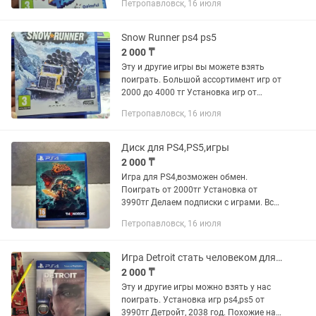
Петропавловск, 16 июля
открытого мира, проходите сюжетные
уровни приключений,...
Snow Runner ps4 ps5
2 000 ₸
Эту и другие игры вы можете взять
поиграть. Большой ассортимент игр от
2000 до 4000 тг Установка игр от
3990тг Делаем подписки с играми.
Петропавловск, 16 июля
Вопросы на . для PlayStation 4 — это
продвинутый симулятор...
Диск для PS4,PS5,игры
2 000 ₸
Игра для PS4,возможен обмен.
Поиграть от 2000тг Установка от
3990тг Делаем подписки с играми. Все
вопросы на
Петропавловск, 16 июля
Игра Detroit стать человеком для ps4,ps5
2 000 ₸
Эту и другие игры можно взять у нас
поиграть. Установка игр ps4,ps5 от
3990тг Детройт, 2038 год. Похожие на