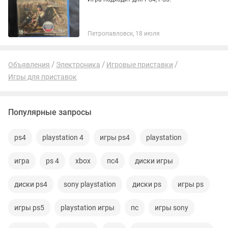
Петропавловск, 18 июля
Объявления
Электроника
Игровые приставки
Игры для приставок
Популярные запросы
ps4
playstation 4
игры ps4
playstation
игра
ps 4
xbox
пс4
диски игры
диски ps4
sony playstation
диски ps
игры ps
игры ps5
playstation игры
пс
игры sony