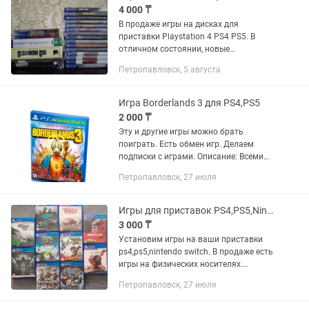
4 000 ₸
В продаже игры на дисках для
приставки Playstation 4 PS4 PS5. В
отличном состоянии, новые
запечатанные. За ценой обращаться
Петропавловск, 5 августа
по номеру указанному в объявлении.
Игра Borderlands 3 для PS4,PS5
2 000 ₸
Эту и другие игры можно брать
поиграть. Есть обмен игр. Делаем
подписки с играми. Описание: Всеми
любимый «шутер с лутом»
Петропавловск, 27 июля
возвращается, чтобы порадовать вас
базиллионами убойных стволов и
новым...
Игры для приставок PS4,PS5,Nintendo Switch
3 000 ₸
Установим игры на ваши приставки
ps4,ps5,nintendo switch. В продаже есть
игры на физических носителях.
(доставка по городу возможна) Обмен
Петропавловск, 27 июля
игр Прокат игр Пишите,звоните на
указанный номер.