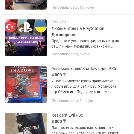
людей андроиды стали основной
Петропавловск, 16 июля
рабочей силой на планете. Они никогда
не устают, всегда...
Реклама
Любые игры на PlayStation
Договорная
Продажа и установка цифровых игр на
ваш личный турецкий, украинский,
американский или польский PSN
Петропавловск, вчера
аккаунт. Если аккаунта нет – помогу
открыть. Любые игры и подписки по
запросу. Работают на PS4 и...
Assassins creed Shadows для PS5
4 000 ₸
У нас вы можете взять практически
любые игры для ps4 и ps5. Установка
игр Обмен игр Подписки с играми
(400шт) Assassin's Creed Shadows —
Петропавловск, 3 августа
экшен-RPG, переносящая игроков в
феодальную Японию эпохи...
Resident Evil PS5
3 000 ₸
Данную игру можно взять поиграть
для ps4 и ps5. Установка игр от 3990тг