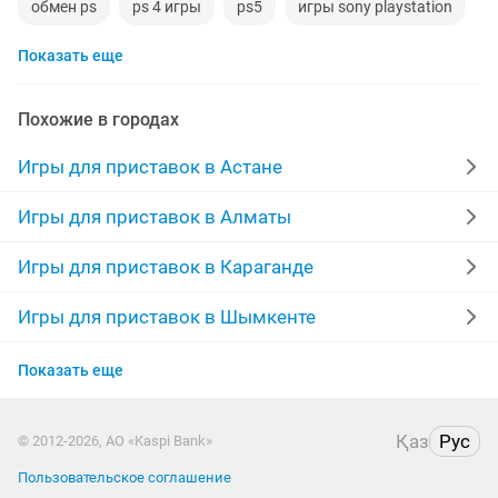
обмен ps
ps 4 игры
ps5
игры sony playstation
Показать еще
игры пс4
игры для
игры ps4 обмен
playstation 4 игры
обмен playstation
Похожие в городах
мортал комбат
игры на пс4
симулятор
Игры для приставок в Астане
игры на пс
sony ps
игра пс
игры на ps 5
Игры для приставок в Алматы
ps4 playstation
playstation slim
игры пс5
Игры для приставок в Караганде
игровой ps
the
новые игры
Игры для приставок в Шымкенте
Игры для приставок в Усть-Каменогорске
Показать еще
Игры для приставок в Актобе
Қаз
Рус
© 2012-2026, АО «Kaspi Bank»
Игры для приставок в Павлодаре
Пользовательское соглашение