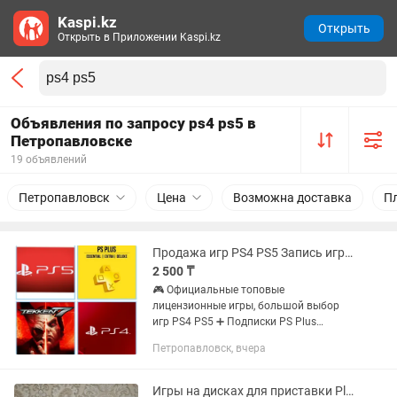
Kaspi.kz
Открыть
Открыть в Приложении Kaspi.kz
Объявления по запросу ps4 ps5 в
Петропавловске
19 объявлений
Петропавловск
Цена
Возможна доставка
П
Продажа игр PS4 PS5 Запись игр Подписки Турция Украина Пополнение PSN
2 500 ₸
🎮 Официальные топовые
лицензионные игры, большой выбор
игр PS4 PS5 ➕ Подписки PS Plus
Essential, Extra, Deluxe для PS4, PS5 💵
Петропавловск, вчера
Пополнение PSN Турция, Украина
(Лиры, Гривны) PS4, PS5 👤 Также
создаю...
Игры на дисках для приставки Playstation 4 PS4 PS5