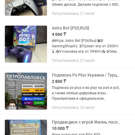
Обмен дисков. Делаем подписки с 400
играми. Resident Evil 4 Remake — это
Петропавловск, 27 июля
видеоигра в жанре ужасов на
выживание, которая...
Astro Bot [PS5,RUS]
4 000 ₸
💿Игра: Astro Bot [PS4,Rus] 🏪В
GamingShopKz: ⏳️Прокат игр от 2000тг
⌛️ 📥Установка игр от 3990тг📥 ♻️Обмен
игр♻️ ⚡️Подписки с играми⚡️ 📞
Петропавловск, 27 июля
Поддержка и Гарантия🛡 Описание: На
материнский корабль PS5®...
Подписка Ps Plus Украина / Турция (все в наличии) Xbox Gamepass Mk/fifa
2 800 ₸
Подписка ps plus и еа рlay на ps4 и ps5,
а также любые цифровые игры.
Приобретаем в официальном
магазине ps store. Чеки
Петропавловск, 20 июля
Продам диск с игрой Жизнь после.
10 000 ₸
Игра подходит для PS4, PS5.