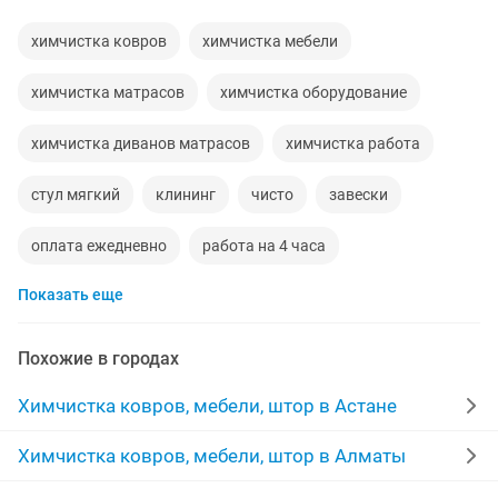
химчистка ковров
химчистка мебели
химчистка матрасов
химчистка оборудование
химчистка диванов матрасов
химчистка работа
стул мягкий
клининг
чисто
завески
оплата ежедневно
работа на 4 часа
Показать еще
германия работа
работа в германии
авр
сухо
новые диван
чиста диванов
Похожие в городах
шторы новые
остаток
моющий пылесос аренда
Химчистка ковров, мебели, штор в Астане
ростовые куклы
ночная
коляски 3 в 1
цеха
Химчистка ковров, мебели, штор в Алматы