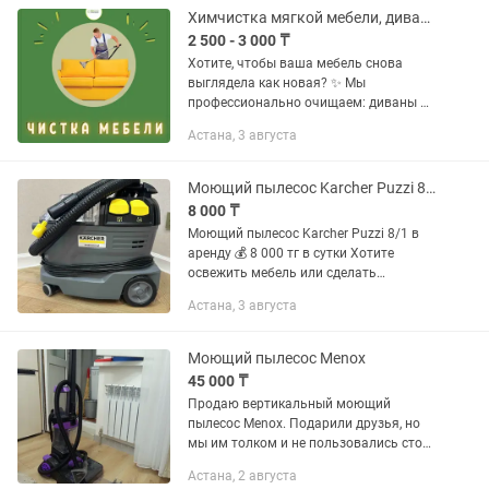
Химчистка мягкой мебели, диванов, кресел и матрасов Выезд на дом
2 500 - 3 000 ₸
Хотите, чтобы ваша мебель снова
выглядела как новая? ✨ Мы
профессионально очищаем: диваны 🛋️
кресла и стулья ковры и ковролин
Астана, 3 августа
матрасы ✅ Удаляем пятна, запахи и
аллергены ✅ Используем только...
Моющий пылесос Karcher Puzzi 8/1 в аренду. Химия в подарок!.
8 000 ₸
Моющий пылесос Karcher Puzzi 8/1 в
аренду 💰 8 000 тг в сутки Хотите
освежить мебель или сделать
химчистку салона автомобиля без
Астана, 3 августа
переплаты? Профессиональный
моющий пылесос Karcher Puzzi 8/1
поможет...
Моющий пылесос Menox
45 000 ₸
Продаю вертикальный моющий
пылесос Menox. Подарили друзья, но
мы им толком и не пользовались стоит
без дела, поэтому решили продать.
Астана, 2 августа
Состояние отличное ,практически