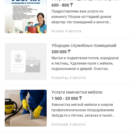
600 - 800 ₸
Предоставляем вам услуги по
клинингу Уборка коттеджей домов
квартир тех помещений и многое
другое Ген уборка влажная уборка
Астана, 4 августа
уборка после ремонта в любое удобное
для вас время Так же имеется Хим...
Уборщик служебных помещений
200 000 ₸
Мытье и подметание полов, коридоров
и лестниц. Удаление пыли с мебели,
подоконников и дверей. Очистка
корзин и вынос мусора в контейнеры.
Кокшетау, 4 августа
Мытье и дезинфекция туалетов и
раковин. Мытье окон, рам и...
Услуги химчистки мебели
1 500 - 25 000 ₸
Химчистка мягкой мебели и ковров
профессиональным оборудованием
Забудьте о пятнах, запахах и пыли!
Профессиональная химчистка мебели
Костанай, 4 августа
и ковров с использованием мощного
оборудования и эффективной...