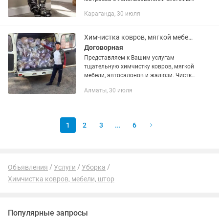
Kirby. Глубокая очистка помогает
Караганда, 30 июля
удалить пыль, шерсть домашних
животных, загрязнения и освежить
внешний...
Химчистка ковров, мягкой мебели и ковролина
Договорная
Представляем к Вашим услугам
тщательную химчистку ковров, мягкой
мебели, автосалонов и жалюзи. Чистка
производится на немецком
Алматы, 30 июля
оборудовании KARCHER и
безопасными чистящими средствами
этой же фирмы....
1
2
3
...
6
Объявления
Услуги
Уборка
Химчистка ковров, мебели, штор
Популярные запросы