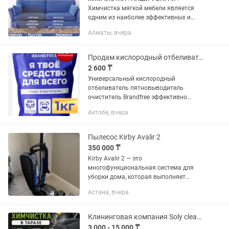
Химчистка мягкой мебели является
одним из наиболее эффективных и
безопасных способов очистки мебели
Алматы, вчера
от различных микробов, загрязнений,
пятен и запахов. Одним из наиболее...
Продам кислородный отбеливатель/пятновыводитель /очиститель для всего
2 600 ₸
Универсальный кислородный
отбеливатель пятновыводитель
очиститель Brandfree эффективно
борется с различными загрязнениями.
Актобе, вчера
Любая хозяйка оценит данный
экологический отбеливатель, ведь это
идеальное...
Пылесос Kirby Avalir 2
350 000 ₸
Kirby Avalir 2 — это
многофункциональная система для
уборки дома, которая выполняет
следующие задачи: Сухая уборка
Астана, вчера
ковров и твердых полов. Глубокая
чистка ковров с удалением пыли, грязи
и шерсти...
Клининговая компания Soly cleaning Химчистка в Таразе
3 000 - 15 000 ₸