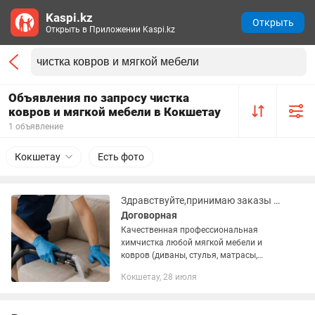
Kaspi.kz
Открыть
Открыть в Приложении Kaspi.kz
Объявления по запросу чистка
ковров и мягкой мебели в Кокшетау
1 объявление
Кокшетау
Есть фото
Здравствуйте,принимаю заказы на химчистку.
Договорная
Качественная профессиональная
химчистка любой мягкой мебели и
ковров (диваны, стулья, матрасы,
пуфик, ковроланы и т.д) Выезд
Кокшетау, 28 июля
специалиста в удобное для вас время.
В работе используется только...