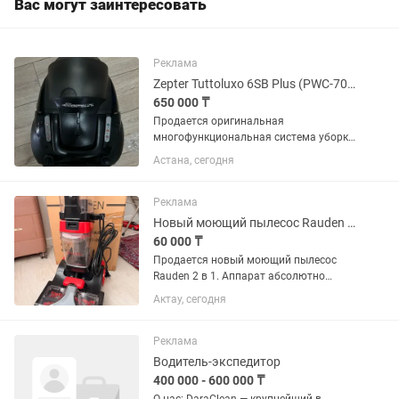
Вас могут заинтересовать
Реклама
Zepter Tuttoluxo 6SB Plus (PWC-700B) Моющий пылесос премиум-класса
650 000 ₸
Продается оригинальная
многофункциональная система уборки
Zepter Tuttoluxo 6SB Plus (PWC-700B).
Астана, сегодня
Премиальная модель от Zepter,
сочетающая высокую мощность,
надежность и широкий функционал.
Реклама
Подходит...
Новый моющий пылесос Rauden 2-в-1 для ковров и мягкой мебели
60 000 ₸
Продается новый моющий пылесос
Rauden 2 в 1. Аппарат абсолютно
новый, не использовался. Подходит
Актау, сегодня
для глубокой чистки ковров, паласов,
мягкой мебели, матрасов,
автомобильных сидений и твердых...
Реклама
Водитель-экспедитор
400 000 - 600 000 ₸