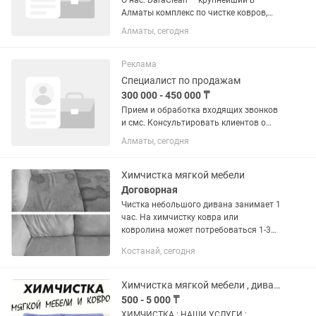
О нас: DaraClean — крупнейший в
Алматы комплекс по чистке ковров,
мягкой мебели и штор. Обед и топливо
Алматы, сегодня
за наш счет! Обязанности: ЗНАНИЕ
КАЗ/РУС Хорошая физическая форма
Опрятный внешний...
Реклама
Специалист по продажам
300 000 - 450 000 ₸
Прием и обработка входящих звонков
и смс. Консультировать клиентов о
продукциях компании. Работа только с
Алматы, сегодня
входящими лидами. Без холодных
звонков и поиска клиентов . Компания
занимается : стирка...
Химчистка мягкой мебели
Договорная
Чистка небольшого дивана занимает 1
час. На химчистку ковра или
ковролина может потребоваться 1-3
часа. Полная просушка изделия
Костанай, сегодня
проходит в естественных условиях и
может. занимать от 3 до 5 часов, в...
Химчистка мягкой мебели , диван, кресла, стулья, матрасы, ковры
500 - 5 000 ₸
ХИМЧИСТКА : НАШИ УСЛУГИ :