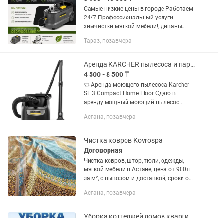
Самые низкие цены в городе Работаем
24/7 Профессиональный услуги
химчистки мягкой мебели!, диваны
8000-15000 тг кресла 2000-5000тг
Тараз, позавчера
матрасы5000-10000 тг ковров кв м
400тг ковролин кв м...
Аренда KARCHER пылесоса и пароочистителя
4 500 - 8 500 ₸
🧼 Аренда моющего пылесоса Karcher
SE 3 Compact Home Floor Сдаю в
аренду мощный моющий пылесос
Karcher SE 3 Compact Home Floor для
Астана, позавчера
глубокой чистки ковров, диванов,
кресел, матрасов, автомобильных...
Чистка ковров Kovrospa
Договорная
Чистка ковров, штор, тюли, одежды,
мягкой мебели в Астане, цена от 900тг
за м², с вывозом и доставкой, сроки от
2х до 4х дней
Астана, позавчера
Уборка коттеджей домов квартир тех помещений