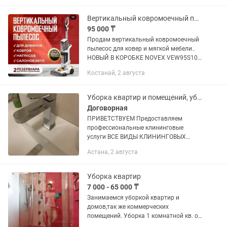
новое. Глубокая влажная и сухая...
Вертикальный ковромоечный пылесос
95 000 ₸
Продам вертикальный ковромоечный
пылесос для ковер и мягкой мебели..
НОВЫЙ В КОРОБКЕ NOVEX VEW95S100
это - Профессиональный аппарат для
Костанай, 2 августа
глубокой влажной чистки. Идеально
подходит для удаления...
Уборка квартир и помещений, уборка после ремонта,химчистка
Договорная
ПРИВЕТСТВУЕМ Предоставляем
профессиональные клининговые
услуги ВСЕ ВИДЫ КЛИНИНГОВЫХ
УСЛУГ: Профессиональное
Астана, 2 августа
оборудование Ответственные
работники Качественные моющие
средства Работаем 24/7 Уборка...
Уборка квартир
7 000 - 65 000 ₸
Занимаемся уборкой квартир и
домов,так же коммерческих
помещений. Уборка 1 комнатной кв. от
15.000 2 комнатной от18.000 3