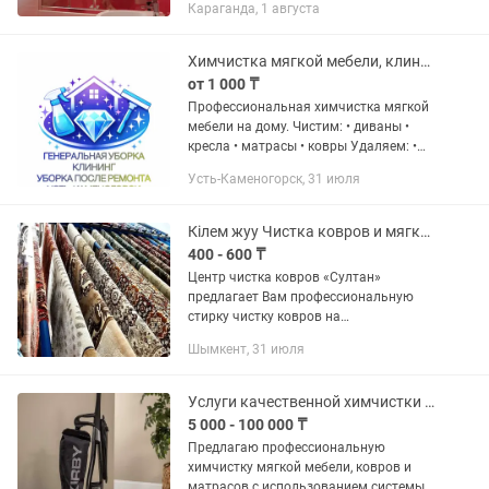
Караганда, 1 августа
комнатной от 25.000 Генеральная
уборка кухни от 25.000 Генеральная
уборка...
Химчистка мягкой мебели, клининг
от 1 000 ₸
Профессиональная химчистка мягкой
мебели на дому. Чистим: • диваны •
кресла • матрасы • ковры Удаляем: •
пятна • запахи • пыль и бактерии
Усть-Каменогорск, 31 июля
Используем безопасную химию. После
чистки мебель выглядит...
Кілем жуу Чистка ковров и мягкой мебели
400 - 600 ₸
Центр чистка ковров «Султан»
предлагает Вам профессиональную
стирку чистку ковров на
специализированном турецким
Шымкент, 31 июля
оборудовании с применением
профессиональных гипоаллергенных
чистящих средств круглый...
Услуги качественной химчистки на дому KIRBY
5 000 - 100 000 ₸
Предлагаю профессиональную
химчистку мягкой мебели, ковров и
матрасов с использованием системы