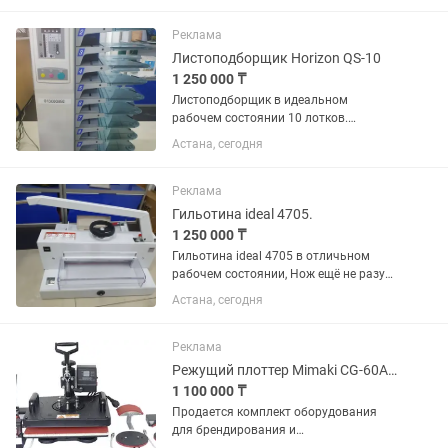
Реклама
Листоподборщик Horizon QS-10
1 250 000 ₸
Листоподборщик в идеальном
рабочем состоянии 10 лотков.
Возможна отправка по регионам.
Астана, сегодня
Реклама
Гильотина ideal 4705.
1 250 000 ₸
Гильотина ideal 4705 в отличьном
рабочем состоянии, Нож ещё не разу
не точился. На данный момент острый
Астана, сегодня
режет отлично. Возможна отправка по
регионам.
Реклама
Режущий плоттер Mimaki CG-60AR Термопресс универсальный Bulros K-5
1 100 000 ₸
Продается комплект оборудования
для брендирования и