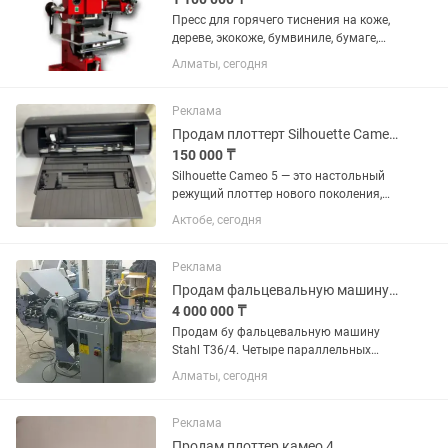
Пресс для горячего тиснения на коже,
дереве, экокоже, бумвиниле, бумаге,
PVC. Вес 120 кг., 220 вольт, , рабочий
Алматы, сегодня
стол 440330 мм., производство Китай
и Корея.
Реклама
Продам плоттерт Silhouette Cameo 5
150 000 ₸
Silhouette Cameo 5 — это настольный
режущий плоттер нового поколения,
самый быстрый, тихий и точный в
Актобе, сегодня
линейке производителя. Плоттер
новый, включался всего один раз, в
отличном состоянии. Все...
Реклама
Продам фальцевальную машину Stahl T36/4
4 000 000 ₸
Продам бу фальцевальную машину
Stahl T36/4. Четыре параллельных
фальца. В идеальном состоянии.
Алматы, сегодня
Полностью комплектная и готова к
работе. Установлена на
транспортируемую тележку. Возможен
Реклама
обмен на...
Продам плоттер камео 4