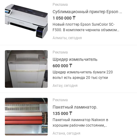
машина J500, запчасти для...
Реклама
Сублимационный принтер Epson F500
1 050 000 ₸
Новый плоттер Epson SureColor SC-
F500. В комплекте чернила объемом
140 мл можно использовать даже во
Алматы, сегодня
время печати. Пылезащитная
конструкция. Легко переключаеться
между листовыми и рулонными...
Реклама
Шредер измельчитель
600 000 ₸
Шредер измельчитель бумаги 220
вольт есть аренда 20 тыс сутки
Актау, сегодня
Реклама
Пакетный ламинатор.
135 000 ₸
Пакетный ламинатор Nakwon в
хорошем рабочем состоянии,
ламинирует фольгирует. Возможна
Астана, сегодня
отправка по регионам.