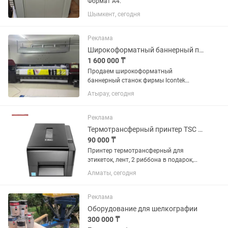
Формат А4.
Шымкент, сегодня
Реклама
Широкоформатный баннерный принтер Icontek
1 600 000 ₸
Продаем широкоформатный
баннерный станок фирмы Icontek
(строение почти такое же как у
Атырау, сегодня
Инфинити). Продаем потому что нужно
освободить помещение для другого
оборудования. Головы Seiko 510 4шт.
Реклама
Можно...
Термотрансферный принтер TSC TE200
90 000 ₸
Принтер термотрансферный для
этикеток, лент, 2 риббона в подарок,
новый
Алматы, сегодня
Реклама
Оборудование для шелкографии
300 000 ₸