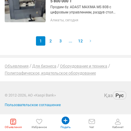
5 800 000 ₸
Продам бу. ADAST MAXIMA MS 80B с
цифровым управлением, раздув стола.
Очень хорошее состояние.
Алматы, сегодня
1
2
3
...
12
Объявления
Для бизнеса
Оборудование и техника
Полиграфическое, издательское оборудование
Қаз
Рус
© 2012-2026, АО «Kaspi Bank»
Пользовательское соглашение
Объявления
Избранное
Подать
Чат
Кабинет