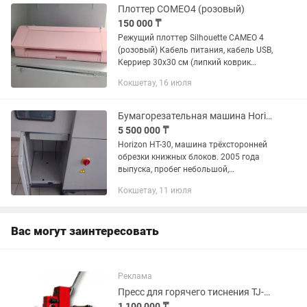
Плоттер COMEO4 (розовый)
150 000 ₸
Режущий плоттер Silhouette CAMEO 4
(розовый) Кабель питания, кабель USB,
Керриер 30х30 см (липкий коврик
отсутствует), АвтоНож Новый,
Кокшетау, 16 июля
Чипированные переходники для ножей,
Bluetooth адаптер,...
Бумагорезательная машина Horizon HT-30, триммер
5 500 000 ₸
Horizon HT-30, машина трёхсторонней
обрезки книжных блоков. 2005 года
выпуска, пробег небольшой,
информация о кол-ве на фото. Торг.
Кокшетау, 11 июля
Вас могут заинтересовать
Реклама
Пресс для горячего тиснения TJ-1E.
1 100 000 ₸