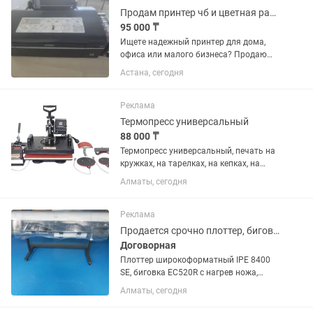
Продам принтер чб и цветная распечатка
95 000 ₸
Ищете надежный принтер для дома,
офиса или малого бизнеса? Продаю
легендарный 6-цветный фотопринтер
Астана, сегодня
Epson L800 в отличном, полностью
рабочем состоянии! Это идеальное
решение как для печати...
Реклама
Термопресс универсальный
88 000 ₸
Термопресс универсальный, печать на
кружках, на тарелках, на кепках, на
футболках, на бейсболках. Рабочая
Алматы, сегодня
площадь 29×38 см. Комплекта 5
нагревательных элементов
Реклама
Продается срочно плоттер, биговки, брошюровщики
Договорная
Плоттер широкоформатный IPE 8400
SE, биговка EC520R с нагрев ножа,
биговка авто СМ330, брощировщики:
Алматы, сегодня
RENZ Eco360 с шагом 2:1и WIRE/GO с
шагом 2:1, моторы прижима, клеймаз