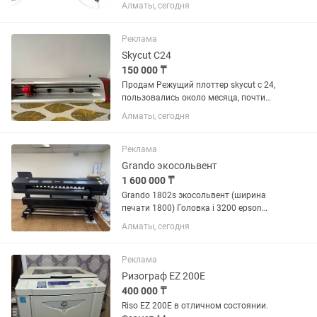
термотрансферной печати: Режущий
Алматы, сегодня
плоттер Mimaki CG-60AR
Универсальный термопресс Bulros K-5
Комплект отлично подойдет для
Реклама
изготовления...
Skycut C24
150 000 ₸
Продам Режущий плоттер skycut c 24,
пользовались около месяца, почти
новая. Продаю в связи со сменой
Алматы, сегодня
деятельности. Могу доставить по
городу Алматы. Желательно писать на
.
Реклама
Grando экосольвент
1 600 000 ₸
Grando 1802s экосольвент (ширина
печати 1800) Головка i 3200 epson
Оборудование в отличном
Алматы, сегодня
техническом и внешнем состоянии.
Минимальная эксплуатация, без
повреждений и царапины
Реклама
Ризограф EZ 200E
400 000 ₸
Riso EZ 200E в отличном состоянии.