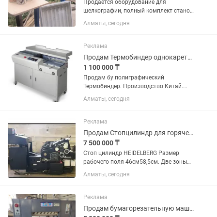
Продается оборудование для
шелкографии, полный комплект станок
4/1, 4 рамки, засветочное
Алматы, сегодня
оборудование, набору красок, новое,
возможно Каспийрассрочка
Реклама
Продам Термобиндер однокареточный.
1 100 000 ₸
Продам бу полиграфический
Термобиндер. Производство Китай.
Полностью рабочий
Алматы, сегодня
Реклама
Продам Стопцилиндр для горячего тиснения HEIDELBERG 46см 58,5см.
7 500 000 ₸
Стоп цилиндр HEIDELBERG Размер
рабочего поля 46см58,5см. Две зоны
нагрева, три лентопротяжки. Отличное
Алматы, сегодня
техническое состояние, находится в
Алматы. Готов к отгрузке и работе.
Есть видео в работе....
Реклама
Продам бумагорезательную машину ADAST MAXIMA MS 80B