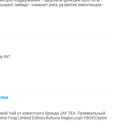
ин для поддержания: - здоровой функции простаты -
вышает либидо - снижает риск развития импотенции -
ер INT
йлон
ой Чай от известного бренда JAF TEA. Премиальный
e Голд Limited Edition,Ruhuna Region,сорт FВОР,Ceylon