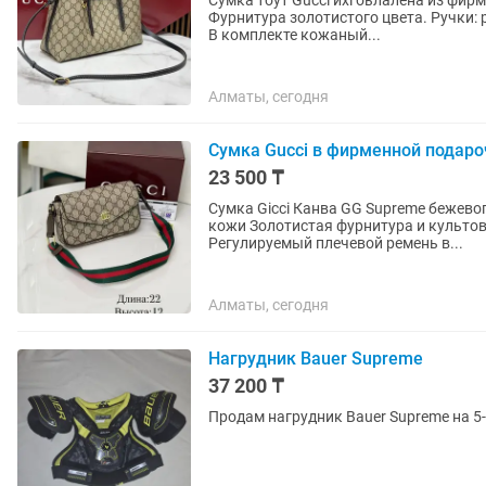
Сумка тоут Gucci ихгоьлалена из фир
Фурнитура золотистого цвета. Ручки: регулируемые кожаные ручки с деталями в виде пряжек.
В комплекте кожаный...
Алматы, сегодня
Сумка Gucci в фирменной подаро
23 500 ₸
Сумка Gicci Канва GG Supreme бежевог
кожи Золотистая фурнитура и культовый логотип Double G на переднем клапане.
Регулируемый плечевой ремень в...
Алматы, сегодня
Нагрудник Bauer Supreme
37 200 ₸