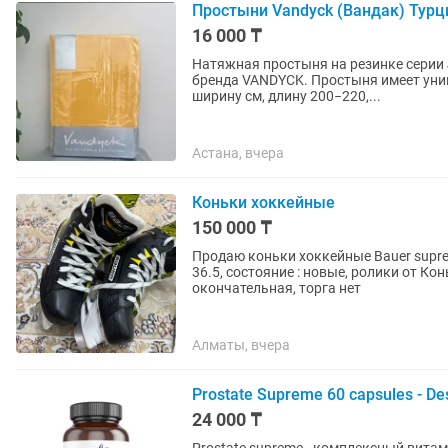
Простыни Vandyck (Вандак) Турц
16 000 ₸
Натяжная простыня на резинке серии
бренда VANDYCK. Простыня имеет универсальный размер и подойдет для матрасов + 20 в
ширину см, длину 200−220,...
Астана, вчера
Коньки хоккейные
150 000 ₸
Продаю коньки хоккейные Bauer suprem
36.5, состояние : новые, ролики от К
окончательная, торга нет
Алматы, вчера
Prostate Supreme 60 capsules - De
24 000 ₸