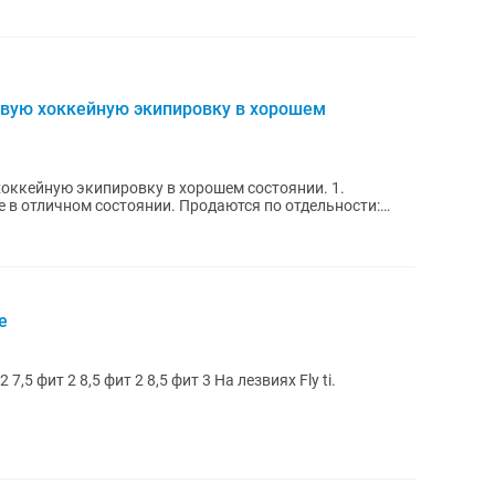
овую хоккейную экипировку в хорошем
оккейную экипировку в хорошем состоянии. 1.
е в отличном состоянии. Продаются по отдельности:
e
вой модели. Размеры: 7 фит 2 7,5 фит 2 8,5 фит 2 8,5 фит 3 На лезвиях Fly ti.