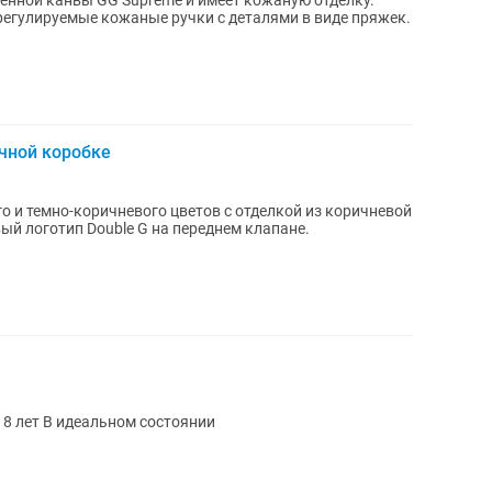
менной канвы GG Supreme и имеет кожаную отделку.
чной коробке
о и темно-коричневого цветов с отделкой из коричневой
Продам нагрудник Bauer Supreme на 5- 8 лет В идеальном состоянии