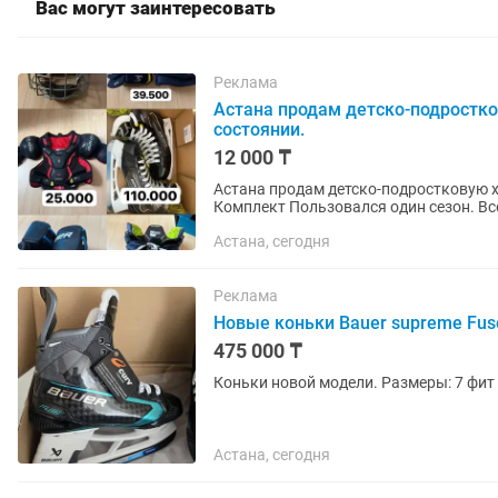
Вас могут заинтересовать
Реклама
Астана продам детско-подростк
состоянии.
12 000 ₸
Астана продам детско-подростковую х
Комплект Пользовался один сезон. Вс
шлем Bauer, краги Bauer Supreme,...
Астана, сегодня
Реклама
Новые коньки Bauer supreme Fus
475 000 ₸
Коньки но
Астана, сегодня