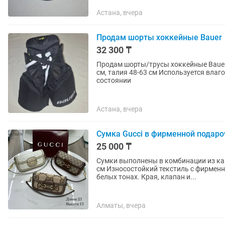
Астана, вчера
Продам шорты хоккейные Bauer
32 300 ₸
Продам шорты/трусы хоккейные Bauer Suprem
см, талия 48-63 см Используется вл
состоянии
Астана, вчера
Сумка Gucci в фирменной подаро
25 000 ₸
Сумки выполнены в комбинации из ка
см Износостойкий текстиль с фирме
белых тонах. Края, клапан и...
Алматы, вчера