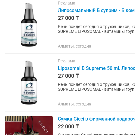
Реклама
Липосомальный Б суприм - Б ко
27 000 ₸
Речь пойдет сегодня о труженников, 
SUPREME LIPOSOMAL - витамины груп
поддерживают практически все аспект
Алматы, сегодня
Реклама
Liposomal B Supreme 50 ml. Лип
27 000 ₸
Речь пойдет сегодня о труженников, 
SUPREME LIPOSOMAL - витамины груп
поддерживают практически все аспект
Алматы, сегодня
Сумка Gicci в фирменной подаро
22 000 ₸