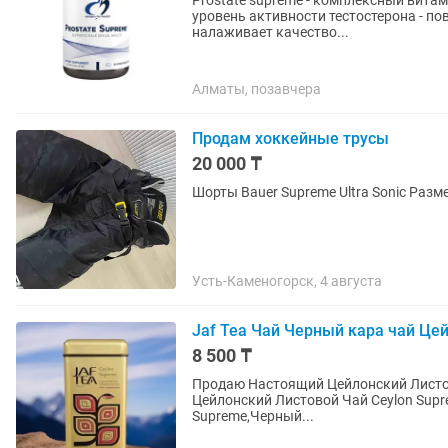
Prostate supreme - комплексный витам
уровень активности тестостерона - по
налаживает качество...
Алматы, позавчера
Продам хоккейные трусы
20 000 ₸
Шорты Bauer Supreme Ultra Sonic Разм
Усть-Каменогорск, 4 августа
Jaf Tea Чай Черный кара чай Це
8 500 ₸
Продаю Настоящий Цейлонский Листов
Цейлонский Листовой Чай Ceylon Suprem
Supreme,Черный...