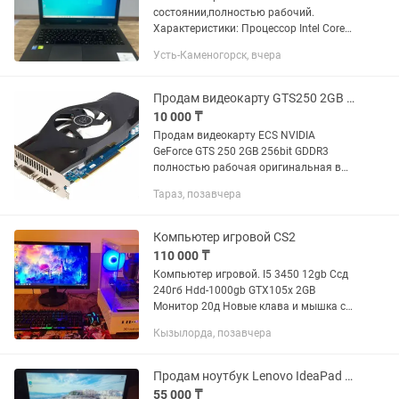
состоянии,полностью рабочий.
Характеристики: Процессор Intel Core
I5-5200U Видеокарта NVIDIA GeForce
Усть-Каменогорск, вчера
920M (2gb) Оперативная память 8ГБ
HDD на 2 TБ Windows 10 Pro Ноутбук...
Продам видеокарту GTS250 2GB GDDR3
10 000 ₸
Продам видеокарту ECS NVIDIA
GeForce GTS 250 2GB 256bit GDDR3
полностью рабочая оригинальная в
отличном состоянии всего за 10.000
Тараз, позавчера
тенге. Без проблем. Реальным
клиентам звоните без торга!
Внимание!...
Компьютер игровой CS2
110 000 ₸
Компьютер игровой. I5 3450 12gb Ссд
240гб Hdd-1000gb GTX105х 2GB
Монитор 20д Новые клава и мышка с
подсветкой Сост хороший Кс 2 100-
Кызылорда, позавчера
180фпс и гта5 тянет.
Продам ноутбук Lenovo IdeaPad 330-15IKB
55 000 ₸