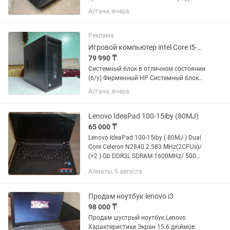
Для игр - Для работы с текстовыми
Астана, вчера
редакторами Microsoft Office, Excel,1C -
Домашнего использования
Технические...
Реклама
Игровой компьютер intel Core i5-6500/RAM 16Gb/SSD/HDD/GTX 1050 Ti GDDR5
79 990 ₸
Системный блок в отличном состоянии
(б/у) Фирменный HP Системный блок
подойдет: Для работы с текстовыми
Астана, вчера
редакторами Игр Домашнего
использование Технические
характеристики: Корпус - HP
Lenovo IdeaPad 100-15iby (80MJ)
Процессор...
65 000 ₸
Lenovo IdeaPad 100-15iby ( 80MJ ) Dual
Core Celeron N2840 2.583 MHz(2CPUs)/
(+2 ) Gb DDR3L SDRAM 1600MHz/ 500
Gb_Sata84%/ DVD+-RW/ экран 15.6’
Алматы, 5 августа
(диагональ 39.6 см) LTN156AT39-L01
slim 30pin (16:9)...
Продам ноутбук lenovo i3
98 000 ₸
Продам шустрый ноутбук Lenovo
Характеристики Экран 15.6 дюймов