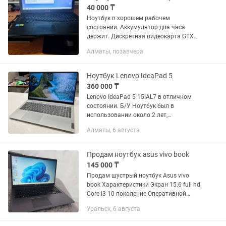
40 000 ₸
Ноутбук в хорошем рабочем
состоянии. Аккумулятор два часа
держит. Дискретная видеокарта GTX
920m - 2gb, 4gb ozu, 120gb SSD , 500gb
Алматы, позавчера
HDD ,. PENTIUM. Зарядка есть.
Ноутбук Lenovo IdeaPad 5
360 000 ₸
Lenovo IdeaPad 5 15IAL7 в отличном
состоянии. Б/У Ноутбук был в
использовании около 2 лет,
использовался аккуратно и в
Алматы, 6 августа
основном для работы/учебы. Быстрый,
тихий и удобный ноутбук для...
Продам ноутбук asus vivo book
145 000 ₸
Продам шустрый ноутбук Asus vivo
book Характеристики Экран 15.6 full hd
Core i3 10 поколение Оперативной
памяти 8гб Ссд 256гб м2 Жесткий диск
Уральск, 6 августа
500гб Nvidia MX 130 2gb В отличном
состоянии Установлены...