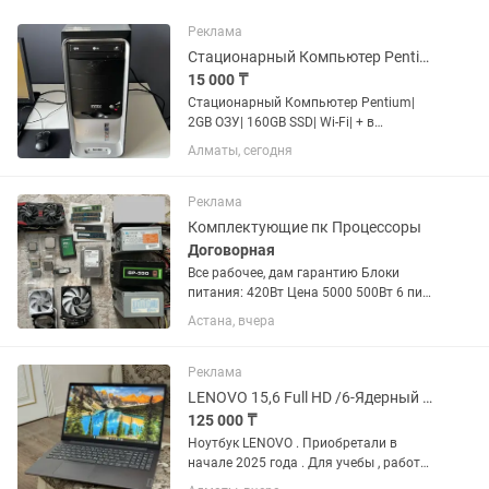
Реклама
Стационарный Компьютер Pentium 2GB ОЗУ 160GB SSD Wi-Fi
15 000 ₸
Стационарный Компьютер Pentium|
2GB ОЗУ| 160GB SSD| Wi-Fi| + в
комплекте есть монитор •
Алматы, сегодня
Характеристики: | Модель процессора
Intel Pentium Dual | Объем оперативной
памяти 2 ГБ | Объем...
Реклама
Комплектующие пк Процессоры
Договорная
Все рабочее, дам гарантию Блоки
питания: 420Вт Цена 5000 500Вт 6 пин.
Цена 7000 550Вт Gamemax GP-550 6+2
Астана, вчера
6+2 пин Цена 15000 Корпус
компьютера Цена 500 за один корпус
Накопители: mSATA SSD 32Gb...
Реклама
LENOVO 15,6 Full HD /6-Ядерный Ryzen 5/ Ноутбук
125 000 ₸
Ноутбук LENOVO . Приобретали в
начале 2025 года . Для учебы , работы ,
для дома . Подойдет под все задачи .