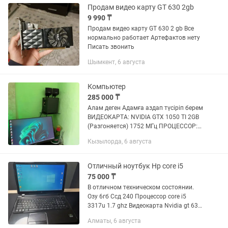
Продам видео карту GT 630 2gb
9 990 ₸
Продам видео карту GT 630 2 gb Все
нормально работает Артефактов нету
Писать звонить
Шымкент, 6 августа
Компьютер
285 000 ₸
Алам деген Адамға аздап түсіріп берем
ВИДЕОКАРТА: NVIDIA GTX 1050 TI 2GB
(Разгоняется) 1752 МГц ПРОЦЕССОР:
INTEL CORE I5-3550F (4 ЯДРА) ПАМЯТЬ:
Кызылорда, 6 августа
128Гб (SSD - старт запуска 15 Секунд )
458 ГБ ( HDD -...
Отличный ноутбук Hp core i5
75 000 ₸
В отличном техническом состоянии.
Озу 6гб Ссд 240 Процессор core i5
3317u 1.7 ghz Видеокарта Nvidia gt 630
2gb Ссд диск новый, батарея новая.
Алматы, 6 августа
Торг небольшой Отлично подойдет