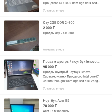
Процессор I3 7100u Ram 8gb ddr4 Ssd
128 hdd 500gb Nvidia 920mx 2gb В
Уральск, вчера
отличном состоянии Аккумулятор
держит заряд хорошо
Озу 2GB DDR 2 -800
2 000 ₸
Продам озу 2 GB -800
Алматы, вчера
Продам шустрый ноутбук lenovo core i7
95 000 ₸
Продам шустрый ноутбук Lenovo
Характеристики Процессор Intel core i7
3520m 2900ghz Ram 8gb ssd disk 256gb
Nvidia 635m 2gb В хорошем состоянии
Уральск, вчера
Аккумулятор держит заряд Подойдёт
для работы учёбы 1с...
Ноутбук Acer E5
70 000 ₸
Acer E5 в хорошем