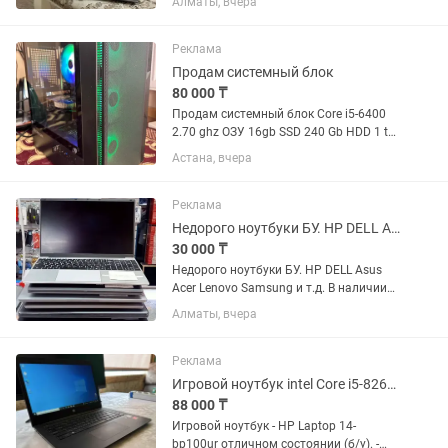
Алматы, вчера
15,6 Дюймовый Full HD Экран 6-
Ядерный ,12-Поточный Процессор AMD
Ryzen 5 5500U...
Реклама
Продам системный блок
80 000 ₸
Продам системный блок Core i5-6400
2.70 ghz ОЗУ 16gb SSD 240 Gb HDD 1 tb
Блок питания 500w Видеокарта
Астана, вчера
GeForce GT 640, 2gb Windows 11 pro
Word, Exel и т.д. Если антивирус нужно
могу установить...
Реклама
Недорого ноутбуки БУ. HP DELL Asus Acer Lenovo Samsung и т.д.
30 000 ₸
Недорого ноутбуки БУ. HP DELL Asus
Acer Lenovo Samsung и т.д. В наличии
10-15шт известных брендов Acer Asus
Алматы, вчера
HP DELL Lenovo и т.д. Цены разные, в
зависимости от параметров и
состояния ноутбуков Есть...
Реклама
Игровой ноутбук intel Core i5-8265U/RAM 8Gb/SSD 256Gb/R7 M340 2Gb GDDR5
88 000 ₸
Игровой ноутбук - HP Laptop 14-
bp100ur отличном состоянии (б/у). -