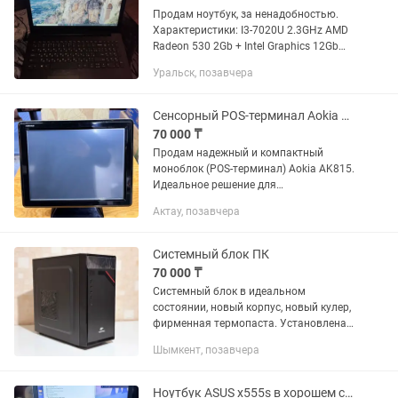
Продам ноутбук, за ненадобностью.
Характеристики: I3-7020U 2.3GHz AMD
Radeon 530 2Gb + Intel Graphics 12Gb
DDR3 2133MHz WDC 1Tb Чистая Win 10
Уральск, позавчера
локальная 1366х768, 15'6 Важный
нюанс: Ноутбук...
Сенсорный POS-терминал Aokia AK815 для кафе, магазинов, аптек
70 000 ₸
Продам надежный и компактный
моноблок (POS-терминал) Aokia AK815.
Идеальное решение для
автоматизации вашего бизнеса
Актау, позавчера
(торговля, общепит, сфера услуг).
Полностью готов к работе с
программами учета...
Системный блок ПК
70 000 ₸
Системный блок в идеальном
состоянии, новый корпус, новый кулер,
фирменная термопаста. Установлена
лицензионная свежая Windows 11.
Шымкент, позавчера
Гарантия качества! Звоните и пишите в
любое удобное...
Ноутбук ASUS x555s в хорошем состоянии