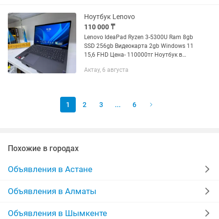
студентам, для работы в...
Ноутбук Lenovo
110 000 ₸
Lenovo IdeaPad Ryzen 3-5300U Ram 8gb
SSD 256gb Видеокарта 2gb Windows 11
15,6 FHD Цена- 110000тг Ноутбук в
идеальном состоянии, почти новый За
Актау, 6 августа
наличку космическая скидка!!!
1
2
3
...
6
Похожие в городах
Объявления в Астане
Объявления в Алматы
Объявления в Шымкенте