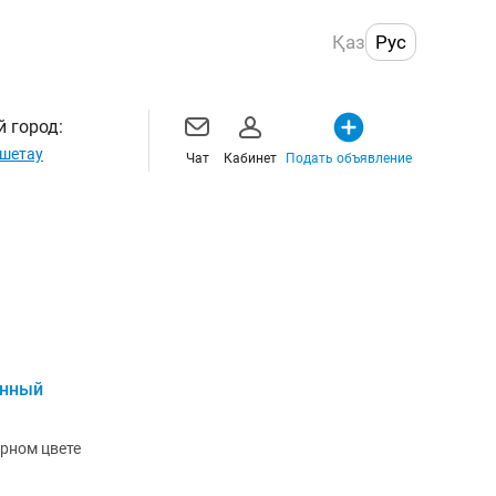
Қаз
Рус
 город:
шетау
Чат
Кабинет
Подать объявление
анный
рном цвете