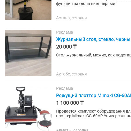
функция наклона цвет черный
Астана, сегодня
Реклама
Журнальный стол, стекло, черны
20 000 ₸
Стол журнальный, можно, как подставк
Актобе, сегодня
Реклама
Режущий плоттер Mimaki CG-60AR
1 100 000 ₸
Продается комплект оборудования для бр
плоттер Mimaki CG-60AR Универсальный термопресс Bulros K-5 Комплект отлично подойдет для
изготовления...
Алматы, сегодня