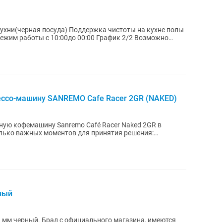
кухни(черная посуда) Поддержка чистоты на кухне полы
Режим работы с 10:00до 00:00 График 2/2 Возможно
ссо-машину SANREMO Cafe Racer 2GR (NAKED)
ую кофемашину Sanremo Café Racer Naked 2GR в
льтибойлерная...
рный
2 мм черный. Брал с официального магазина, имеются