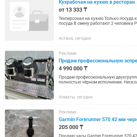
Кухрабочая на кухню в ресторан
от 13 333 ₸
Техперсонал на кухню Только посуда 
посуда В смену работают 2 человека 
оплата наличными...
Астана, сегодня
Реклама
Продам профессиональную эспре
4 990 000 ₸
Продам профессиональную двухгруппн
полностью чёрном исполнении. Несколько важных моментов для принятия решения:
Экстракция и управление Му
Алматы, сегодня
Реклама
Garmin Forerunner 570 42 мм че
205 000 ₸
Продаю часы Garmin Forerunner 570 4