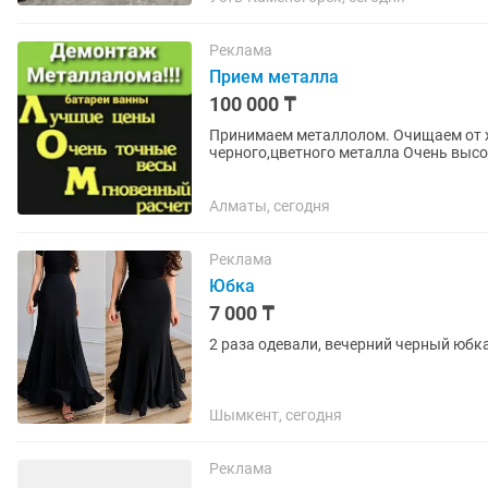
Реклама
Прием металла
100 000 ₸
Принимаем металлолом. Очищаем от хла
черного,цветного металла Очень высо
Демонтаж,резка есть...
Алматы, сегодня
Реклама
Юбка
7 000 ₸
2 раза одевали, вечерний черный юбк
Шымкент, сегодня
Реклама