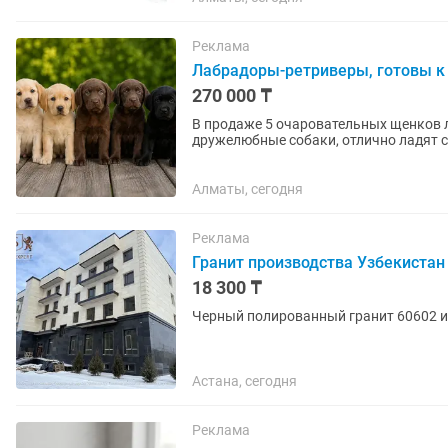
Реклама
Лабрадоры-ретриверы, готовы к
270 000 ₸
В продаже 5 очаровательных щенков лабрадора-ретриве
дружелюбные собаки, отлично ладят с
семьи, легко поддаются...
Алматы, сегодня
Реклама
Гранит производства Узбекистан
18 300 ₸
Черный полированный гранит 60602 
Астана, сегодня
Реклама