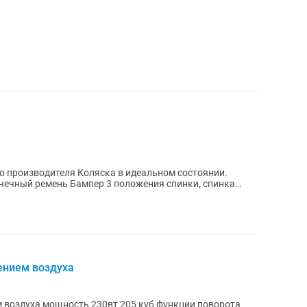
ка в идеальном состоянии.
очечный ремень Бампер 3 положения спинки, спинка
ением воздуха
 воздуха мощность 230вт 205 куб функции поворота