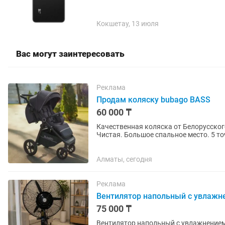
Кокшетау, 13 июля
Вас могут заинтересовать
Реклама
Продам коляску bubago BASS
60 000 ₸
Качественная коляска от Белорусского производителя Коляс
Чистая. Большое спальное место. 5 т
почти 90% поднимается,...
Алматы, сегодня
Реклама
Вентилятор напольный с увлажн
75 000 ₸
Вентилятор напольный с увлажнением