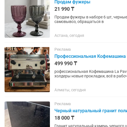
Продам фужеры
21 990 ₸
Продам фужеры в наборе 6 шт, черные -
самовывоз, обращаться в
Астана, сегодня
Реклама
Профессиональная Кофемашина 
499 990 ₸
рофессиональная Кофемашина La Pavo
холдеры новые прокладки, всё в рабоч
Основные...
Алматы, сегодня
Реклама
Черный натуральный гранит по
18 000 ₸
Гранит натуральный камень черного цвета, полированный