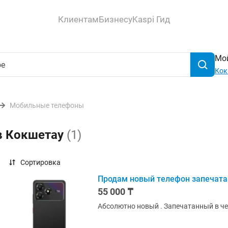
Клиентам
Бизнесу
Kaspi Гид
Мой
Кок
Мобильные телефоны
 в Кокшетау
(1)
Сортировка
Продам новый телефон запечат
55 000 ₸
Абсолютно новый . Запечатанный в че