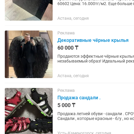
60602 Цена: 16.000тг/м2. Еще больше позицией гранита, травертина, мрамора в нашем офисе
по адресу: Шарль де...
Астана, сегодня
Реклама
Декоративные чёрные крылья
60 000 ₸
Продаются эффектные чёрные крылья 
незабываемый образ! Идеальный рекв
вечеринок, Хэллоуина, фестивалей,...
Астана, сегодня
Реклама
Продажа сандали .
5 000 ₸
Продажа летней обуви - сандали . СРОЧНО . Размер указан 35(но желательно примерить) .
Сандали , которые красные - б/у , но 
Сандали , которые чёрные...
Усть-Каменогорск, сегодня