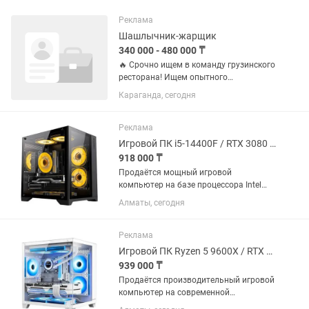
Реклама
Шашлычник-жарщик
340 000 - 480 000 ₸
🔥 Срочно ищем в команду грузинского
ресторана! Ищем опытного
шашлычника, который знает своё дело
Караганда, сегодня
и умеет готовить вкусное, сочное мясо
на мангале 🔥🥩 📌 Что нужно делать: —
Приготовление шашлыка и...
Реклама
Игровой ПК i5-14400F / RTX 3080 10GB / DDR5 / Wi-Fi 6
918 000 ₸
Продаётся мощный игровой
компьютер на базе процессора Intel
Core i5-14400F и видеокарты Palit
Алматы, сегодня
GeForce RTX 3080 GameRock с 10 ГБ
видеопамяти. Компьютер подходит
для современных игр, работы с
Реклама
графикой,...
Игровой ПК Ryzen 5 9600X / RTX 3080 10GB / DDR5 / Wi-Fi 6E
939 000 ₸
Продаётся производительный игровой
компьютер на современной
платформе AMD AM5. В сборке