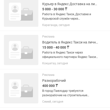
Курьер в Яндекс Доставка на личном авто, мото, вело, пешие
5 000 - 30 000 ₸
Работа в Яндекс Такси, Доставке и
Курьерской службе через
официального партнера Яндекс Такси-
Караганда, сегодня
ARLAN TAXI. Подключение онлайн за 5
минут — без визита в офис. Работа
сразу после...
Реклама
Водитель в Яндекс Такси на личном авто под 2% таксопарка
15 000 - 40 000 ₸
Работа в Яндекс Такси через
официального партнера Яндекс Такси-
ARLAN TAXI. Подключение онлайн за 5
Кокшетау, сегодня
минут — без визита в офис. Работа
сразу после регистрации. Подключаем
водителей только на личном...
Реклама
Разнорабочий
400 000 ₸
В город Павлодар требуются
разнорабочие на строительные
работы. Требования: Возраст от 18 лет
Семей, сегодня
и старше; Ответственность и желание
работать; Умение работать с