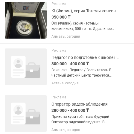
электроинструментами (шуруповёрт,...
Реклама
KI (Филин), серия Тотемы кочевников, 500 тенге. Идеальное состояние.
350 000 ₸
ÚKI (Филин), серия «Тотемы
кочевников», 500 тенге. Идеальное
состояние. В деревянной коробке КМД.
Алматы, сегодня
Редкая. Возможен обмен на золотые
монеты по договоренности.
РАССРОЧКА!!! Возможна продажа с...
Реклама
Педагог по подготовке к школе на казахском языке
300 000 - 400 000 ₸
Вакансия: Педагог / Воспитатель В
частный детский центр требуется
ОДИН педагог на казахском языке
Астана, сегодня
обучения Важно образование -
воспитатель или педагог начальных
классов (ПМНО), педагогов других...
Реклама
Оператор видеонаблюдения
280 000 - 400 000 ₸
Приветствуем тебя, наш будущий
Оператор видеонаблюдения! В
команду сети ломбардов нужны
Алматы, сегодня
амбициозные люди, которые тоже