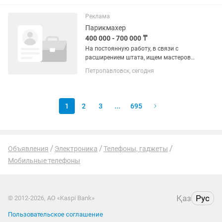
готовы расти и развиваться. Сейчас
мы в поиске операторов
Реклама
видеонаблюдения. Если...
Парикмахер
400 000 - 700 000 ₸
На постоянную работу, в связи с
расширением штата, ищем мастеров
которые: – желают значительно
Петропавловск, сегодня
улучшить свой доход (выше среднего)
и качество жизни - имеют опыт работы
- активные и порядочные -...
1
2
3
...
695
Объявления
Электроника
Телефоны, гаджеты
Мобильные телефоны
Қаз
Рус
© 2012-2026, АО «Kaspi Bank»
Пользовательское соглашение