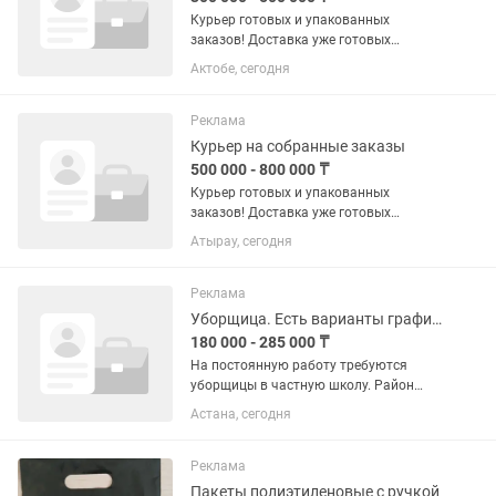
Курьер готовых и упакованных
заказов! Доставка уже готовых
заказов по городу Доход до 2500 тенге
Актобе, сегодня
в час • гибкий график • работа в
удобном районе Почасовой доход
зависит от формата доставки и...
Реклама
Курьер на собранные заказы
500 000 - 800 000 ₸
Курьер готовых и упакованных
заказов! Доставка уже готовых
заказов по городу Доход до 25000
Атырау, сегодня
тенге в час • гибкий график • работа в
удобном районе Почасовой доход
зависит от формата доставки и...
Реклама
Уборщица. Есть варианты графика. Развозка, питание. Официально.
180 000 - 285 000 ₸
На постоянную работу требуются
уборщицы в частную школу. Район
пирамиды. График: 1 вариант 5/2 пн-пт
Астана, сегодня
с 8.00 до 17.00. Зп на руки 180 000
тенге. 2 вариант 5/2 пн-пт с 8.00 до
21.00. Зп на руки...
Реклама
Пакеты полиэтиленовые с ручкой