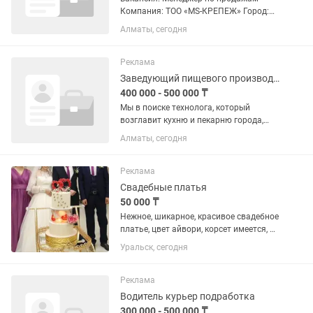
Компания: ТОО «MS-КРЕПЕЖ» Город:
Алматы Зарплата: от 300.000 тенге до
Алматы, сегодня
700.000 тенге (оклад + % от продаж)
Обязанности: Активный поиск и
привлечение новых...
Реклама
Заведующий пищевого производства
400 000 - 500 000 ₸
Мы в поиске технолога, который
возглавит кухню и пекарню города,
будет отвечать за стабильное
Алматы, сегодня
качество и развитие производства.
Чем предстоит заниматься: •
Организовать и выстроить
Реклама
эффективную...
Свадебные платья
50 000 ₸
Нежное, шикарное, красивое свадебное
платье, цвет айвори, корсет имеется, да
одевалось один раз на свою свадьбу,
Уральск, сегодня
почти новая, кольца в подарок, сумма
65 000 тенге торг есть, размер 42-44 .
напишите ....
Реклама
Водитель курьер подработка
300 000 - 500 000 ₸