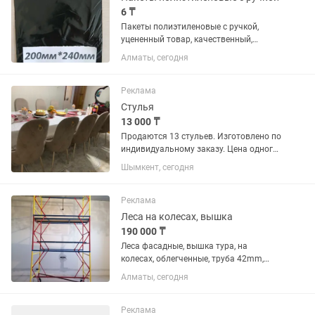
6 ₸
Пакеты полиэтиленовые с ручкой,
уцененный товар, качественный,
размеры разные. От 6 тенге за штуку.
Алматы, сегодня
Гибкие условия оплаты. Ждём
предложений
Реклама
Стулья
13 000 ₸
Продаются 13 стульев. Изготовлено по
индивидуальному заказу. Цена одного
стулья 13 000 тенге
Шымкент, сегодня
Реклама
Леса на колесах, вышка
190 000 ₸
Леса фасадные, вышка тура, на
колесах, облегченные, труба 42mm,
толщина 1.5 mm размеры и высота
Алматы, сегодня
разные, в наличии в Г. Астана , Алматы.
Цена от тенге.
Реклама