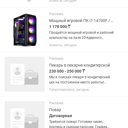
Алматы, сегодня
установлен процессор AMD Ryzen 5
9600X и мощная видеокарта Palit
GeForce RTX 3080 GameRock с 10 ГБ
Реклама
видеопамяти....
Мощный игровой ПК i7-14700F / RTX 3080 / 32GB DDR5 / СЖО 360
1 178 000 ₸
Продаётся мощный игровой и рабочий
компьютер на базе 20-ядерного
процессора Intel Core i7-14700F и
Алматы, сегодня
видеокарты Palit GeForce RTX 3080
GameRock с 10 ГБ видеопамяти.
Сборка рассчитана на
Реклама
требовательные...
Пекарь в пекарне-кондитерской
230 000 - 250 000 ₸
Мы в поисках пекаря в кондитерский
цех на постоянное место работы!
Рассматриваем без опыта, всему
Петропавловск, сегодня
обучим! Мы предлагаем: – Полную
занятость и сменный график: 2/2, с
08:00 до 20:00 – Стабильная...
Реклама
Повар
Договорная
Требуется повар! Готовим чикен,
бургеры и сырные палочки. График