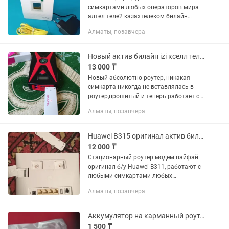
симкартами любых операторов мира
алтел теле2 казахтелеком билайн
актив кселл izi Раздает интернет через
Алматы, позавчера
вайфай сразу на 32 устройства
одновременно Раздает интернет...
Новый актив билайн izi кселл теле2 алтел роутер модем вайфай usb 4G
13 000 ₸
Новый абсолютно роутер, никакая
симкарта никогда не вставлялась в
роутер,прошитый и теперь работает с
любыми симкартами любых
Алматы, позавчера
операторов мира билайн актив кселл
izi теле2 алтел, раздает только с...
Huawei B315 оригинал актив билайн алтел роутер модем вайфай 4G Wi-Fi
12 000 ₸
Стационарный роутер модем вайфай
оригинал б/у Huawei B311, работают с
любыми симкартами любых
операторов мира алтел теле2
Алматы, позавчера
казахтелеком билайн актив кселл izi и
заграничными симкартами тоже...
Аккумулятор на карманный роутер алтел билайн актив теле2
1 500 ₸