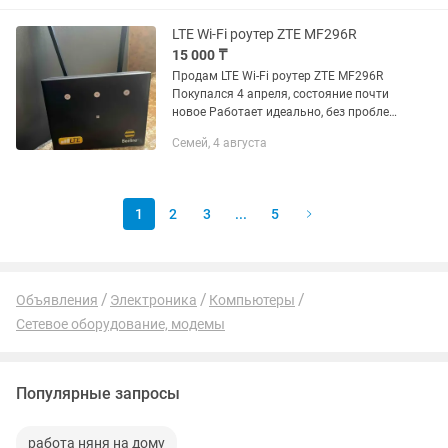
LTE Wi-Fi роутер ZTE MF296R
15 000 ₸
Продам LTE Wi-Fi роутер ZTE MF296R
Покупался 4 апреля, состояние почти
новое Работает идеально, без проблем
Есть Red/Рассрочка ✔ Подходит для
Семей, 4 августа
дома, дачи, работы ✔ Хорошо ловит
сеть, стабильный...
1
2
3
...
5
Объявления
Электроника
Компьютеры
Сетевое оборудование, модемы
Популярные запросы
работа няня на дому