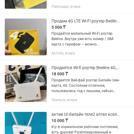
Билайном,вернуть уже нельзя,так как
Павлодар, вчера
он новый и брака нет,торг уместен
Продам 4G LTE Wi-Fi роутер Beeline SM25 (KZ)
5 000 ₸
Продаётся мобильный Wi-Fi роутер
Beeline. Внутри уже есть номер / SIM-
карта с тарифом — можно
пользоваться сразу после покупки.
Актобе, вчера
Продаётся Wi-fi роутер Beeline 4G, Билайн вайфай сатылады
18 000 ₸
Продается Вай-фай роутер Билайн сим-
карта, 4G. Состояние отличное,
пользовались год с лишним, сейчас
установили 5G. Находится на 2
Уральск, вчера
рабочий.
актив Izi билайн теле2 алтел кселл 4G роутер wifi вайфай
10 000 ₸
б\у в нормальном рабочем состоянии,
есть дороже! Разблокированный и