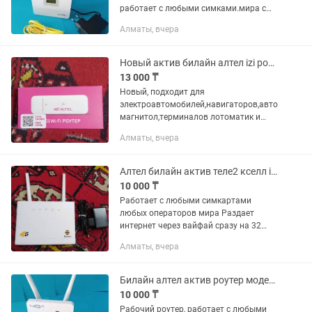
работает с любыми симками.мира с
пропускной способностью до 150 мб.
Алматы, вчера
Сек — стандарт 4G+ LTE это значит если
ваша местная базовая...
Новый актив билайн алтел izi роутер модем usb 4G на электроавтомобиль
13 000 ₸
Новый, подходит для
электроавтомобилей,навигаторов,авто
магнитол,терминалов лотоматик и
любых других, подходит для дома,для
Алматы, вчера
путешествий, для видеонаблюдения и
прочего Раздает вайфай, раздает
через usb...
Алтел билайн актив теле2 кселл izi роутер модем
10 000 ₸
Работает с любыми симкартами
любых операторов мира Раздает
интернет через вайфай сразу на 32
устройства Раздает интернет через
Алматы, вчера
выход LAN RG45 Регистрация
бесплатно, настройка бесплатно, за
тариф сами...
Билайн алтел актив роутер модем вайфай стационарный
10 000 ₸
Рабочий роутер, работает с любыми