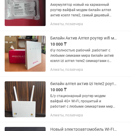
Аккумулятор новый на карманный
роутер вайфай модем билайн алтел
актив кселл теле2, самый дешевый
1500 и дороже в зависимости от
Алматы, позавчера
модели Звоните круглосуточно,
скиньте фото роутера мне
Билайн Актив Алтел роутер wifi модем 4G до 150мб.сек
10 000 ₸
б\у полностью рабочий .работает с
любыми симками мира билайн актив
кселл izi алтел теле2 симкартами с
пропускной способностью до 150 мб
Алматы, позавчера
сек, по стандарту 4G+ CPE можно
подключить через вайфай 32...
билайн алтел актив izi теле2 роутер модем 4G
10 000 ₸
Б/у стационарный роутер модем
вайфай 4G+ Wi-Fi, прошитый и
работает с любыми симкартами мира -
билайн актив теле2 алтел кселл izi
Алматы, позавчера
казахтелеком, раздает интернет через
Wi-Fi вайфай сразу на 32...
Новый электроавтомобиль WI-FI usb роутер модем билайн актив алтел izi 4G