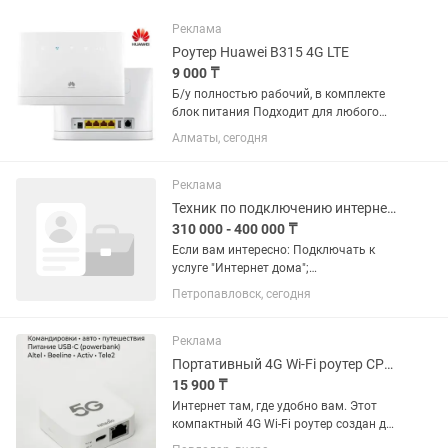
Реклама
Роутер Huawei B315 4G LTE
9 000 ₸
Б/у полностью рабочий, в комплекте
блок питания Подходит для любого
оператора (Beeline, Altel, Tele2, Activ,
Алматы, сегодня
KCell)
Реклама
Техник по подключению интернет дома от Beeline
310 000 - 400 000 ₸
Если вам интересно: Подключать к
услуге "Интернет дома";
Консультировать абонентов и
Петропавловск, сегодня
продавать услуги Компании; Работать
с оборудованием (роутеры, приставки,
модемы, коммутаторы); Если у...
Реклама
Портативный 4G Wi-Fi роутер CPE C1 SIM
15 900 ₸
Интернет там, где удобно вам. Этот
компактный 4G Wi-Fi роутер создан для
поездок, авто и командировок: