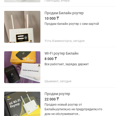
Павлодар, вчера
вставляете SIM-карту — и получаете Wi-
Fi для ваших устройств. Питание через
USB-C, поэтому...
Продам Билайн роутер
10 000 ₸
Продам билайн роутер с сим картой
Усть-Каменогорск, сегодня
WI-FI роутер Билайн
8 000 ₸
Все работает, зарядку держит
Шымкент, сегодня
Продам роутер
22 000 ₸
Продаю новый роутер от
Билайн,купили,но не предупредили,что
дом не обслуживается