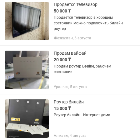
операторов...
Продается телевизор
50 000 ₸
Продается телевизор в хорошем
состоянии можно подключить билайн
роутер
Жезказган, 5 августа
Продам вайфай
20 000 ₸
Продам роутер Beeline, рабочем
состоянии
Уральск, 5 августа
Роутер билайн
15 000 ₸
Роутер билайн . Интернет дома
Алматы, 4 августа