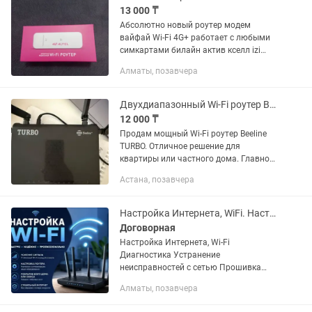
13 000 ₸
Абсолютно новый роутер модем
вайфай Wi-Fi 4G+ работает с любыми
симкартами билайн актив кселл izi
алтел или теле2 и казахтелеком
Алматы, позавчера
Раздает вайфай сразу на 8 устройств
одновременно Раздает через порт...
Двухдиапазонный Wi-Fi роутер Beeline TURBO (4 антенны, 2.4/5 ГГц)
12 000 ₸
Продам мощный Wi-Fi роутер Beeline
TURBO. Отличное решение для
квартиры или частного дома. Главное
преимущество — работа в двух
Астана, позавчера
диапазонах (гигабитный Wi-Fi), что
обеспечивает стабильный и быстрый...
Настройка Интернета, WiFi. Настройка Роутера, Модема. Обжим кабеля.
Договорная
Настройка Интернета, Wi-Fi
Диагностика Устранение
неисправностей с сетью Прошивка
Роутеров ALTEL 5G H155-380, Tele2 5G
Алматы, позавчера
H155-380 --- после прошивки будет
работать с SIM-картами любых