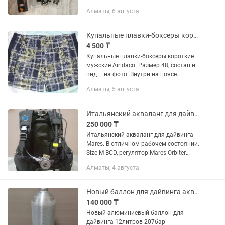
Алматы, 6 августа
Купальные плавки-боксеры короткие мужские Airidaco.
4 500 ₸
Купальные плавки-боксеры короткие
мужские Airidaco. Размер 48, состав и
вид – на фото. Внутри на поясе
кармашек для номерка или ключа.
Алматы, 5 августа
Резинка примерно 1,5 см, завязка на
внутренней стороне.
Итальянский акваланг для дайвинга Mares
250 000 ₸
Итальянский акваланг для дайвинга
Mares. В отличном рабочем состоянии.
Size М BCD, регулятор Mares Orbiter
+выносной манометр, баллон 15л.
Алматы, 4 августа
Заправленный. Возможно изменение
конфигурации и продажа по...
Новый баллон для дайвинга акваланга
140 000 ₸
Новый алюминиевый баллон для
дайвинга 12литров 207бар