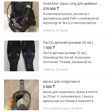
Акваланг Aqua Lung для дайвинга.
270 000 ₸
В комплекте баллон, регулятор с
манометром дайв Райт и компенсатор
Aqualungр М. Все в отличном рабочем
состоянии, заправлен.
Алматы, 29 июля
Ласты детские (размер 20 см.)
1 500 ₸
Ласты детские (размер 20 см.)
Производство Китай. В хорошем
состоянии. Размер, указанный на
ластах не соответствует реальному.
Алматы, 29 июля
маска для снорклинга
2 000 ₸
маска для снорклинга, брала в египте
за 20тыс тг, пользовалась 3 раза в
идеальном состоянии в комплекте
своя сумочка в сетку
Усть-Каменогорск, 28 июля