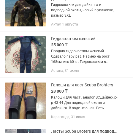
Гидрокостюм для дайвинга и
подводной охоты, новый в упаковке,
размер 3XL
Актау, 1 августа
Гидрокостюм женский
25 000 ₸
Продаю гидрокостюм женский.
Одевало пару раз. Размер на рост
168см, вес 60 кг. Гидрокостюм в
хорошем состоянии.
Астана, 31 июля
Галоши для ласт Scuba Brohters
28 000 ₸
Калоши для ласт , аналог ВСДайвер, р-
р 43-44 Для подводной охоты и
дайвинга. В воде не были. Есть
пластиковые лопасти той же фирмы.
Караганда, 31 июля
Ласты Scuba Broters для подводной охоты