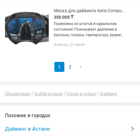
Маска для дайвинга Aeris CompuMask с встроенным компьютером
350 000 ₸
Привезена из штатов в идеальном
состоянии! Показывает давление в
баллоне, глубину, температуру, время
погружения, процент накопления
Алматы, 27 июля
азота, расчетное время погружения,
необходимость и время...
1
2
Объявления
Хобби и спорт
Спорт и отдых
Дайвинг
Похожие в городах
Дайвинг в Астане