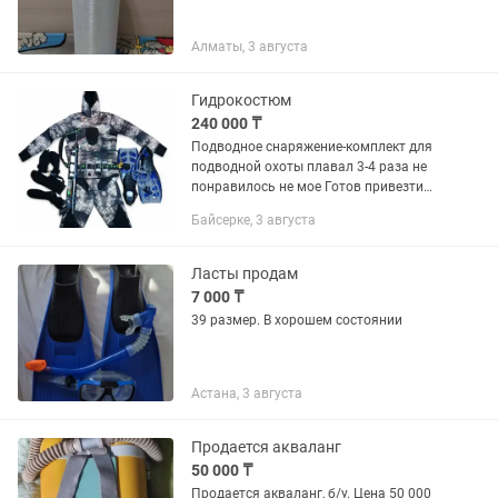
Алматы, 3 августа
Гидрокостюм
240 000 ₸
Подводное снаряжение-комплект для
подводной охоты плавал 3-4 раза не
понравилось не мое Готов привезти
даже на адрес ваш Цена доставки по
Байсерке, 3 августа
Алматы В эту цену входит
Гидрокостюм Перчатки носочки...
Ласты продам
7 000 ₸
39 размер. В хорошем состоянии
Астана, 3 августа
Продается акваланг
50 000 ₸
Продается акваланг, б/у. Цена 50 000