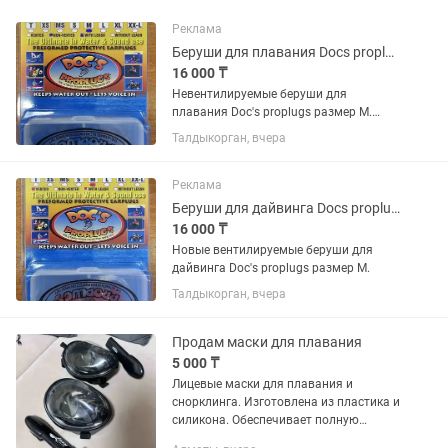
Реклама
Беруши для плавания Docs proplugs
16 000 ₸
Невентилируемые беруши для
плавания Doc's proplugs размер М.
Новые. Возможна отправка Казпочтой.
Талдыкорган, вчера
Реклама
Беруши для дайвинга Docs proplugs
16 000 ₸
Новые вентилируемые беруши для
дайвинга Doc's proplugs размер М.
Талдыкорган, вчера
Продам маски для плавания
5 000 ₸
Лицевые маски для плавания и
снорклинга. Изготовлена из пластика и
силикона. Обеспечивает полную
защиту лица и глаз во время ныряния.