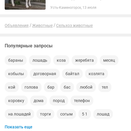
за отдельную плату.
Усть-Каменогорск, 13 июля
Объявления
Животные
Сельхоз животные
Популярные запросы
бараны
лошадь
коза
жеребята
месяц
кобылы
договорная
байтал
козлята
кой
голова
бар
бас
любой
тел
коровку
дома
пород
телефон
на лошадей
торги
согым
5 1
лошад
Показать еще
кой сатылады
обмен
белый
токты