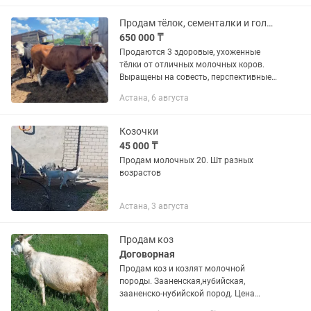
и технологии евро молочной фермы
мтф с программой дистанционного...
Продам тёлок, сементалки и голштинка
650 000 ₸
Продаются 3 здоровые, ухоженные
тёлки от отличных молочных коров.
Выращены на совесть, перспективные
для хозяйства. Тёлки породы
Астана, 6 августа
Симментал (2 головы) Больше года.
Уже осеменённые. Рождены от...
Козочки
45 000 ₸
Продам молочных 20. Шт разных
возрастов
Астана, 3 августа
Продам коз
Договорная
Продам коз и козлят молочной
породы. Зааненская,нубийская,
зааненско-нубийской пород. Цена
договорная. Возможен обмен.