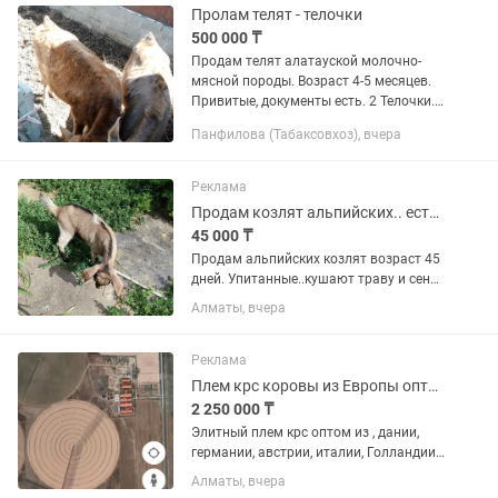
Пролам телят - телочки
500 000 ₸
Продам телят алатауской молочно-
мясной породы. Возраст 4-5 месяцев.
Привитые, документы есть. 2 Телочки.
Цена указанна за 2 теленка. Обмен не
Панфилова (Табаксовхоз), вчера
интересует. Только продажа.
Самовывоз
Реклама
Продам козлят альпийских.. есть англонубийские
45 000 ₸
Продам альпийских козлят возраст 45
дней. Упитанные..кушают траву и сено..
даём ещё молоко..мама второй окот
Алматы, вчера
даёт 4,5 литров сладкого молока
Реклама
Плем крс коровы из Европы оптом и еврофермы под ключ
2 250 000 ₸
Элитный плем крс оптом из , дании,
германии, австрии, италии, Голландии
минимум полный боинг 747,
Алматы, вчера
авиадоставка 165 головы поставляем,