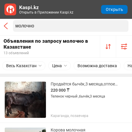
Kaspi.kz
Открыть
Открыть в Приложении Kaspi.kz
Объявления по запросу молочно в
Казахстане
13 объявлений
Весь Казахстан
Цена
Возможна доставка
Н
Продаётся бычёк,3 месяца,отпоенный молоком.черный
220 000 ₸
Теленок черный ,бычёк,3 месяца
Караганда, позавчера
Корова молочная