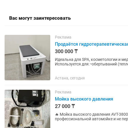
Вас могут заинтересовать
Реклама
Продаётся гидротерапевтическая
300 000 ₸
Идеальна для SPA, косметологии и медицины 🔥 С подогревом + встроенный ду
Используется для: •обертываний (теп
•промывания после...
Астана, сегодня
Реклама
Мойка высокого давления
27 000 ₸
🔥 Мойка высокого давления AVT-3800 с пеногенератором 🚗
профессиональной автомойке и не переплачивать ка
AVT-3800 быстро удаляет грязь,...