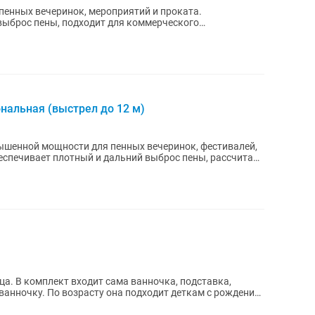
пенных вечеринок, мероприятий и проката.
ыброс пены, подходит для коммерческого
еристики •Тип: пенная...
нальная (выстрел до 12 м)
шенной мощности для пенных вечеринок, фестивалей,
еспечивает плотный и дальний выброс пены, рассчитана
а. В комплект входит сама ванночка, подставка,
 ванночку. По возрасту она подходит деткам с рождения