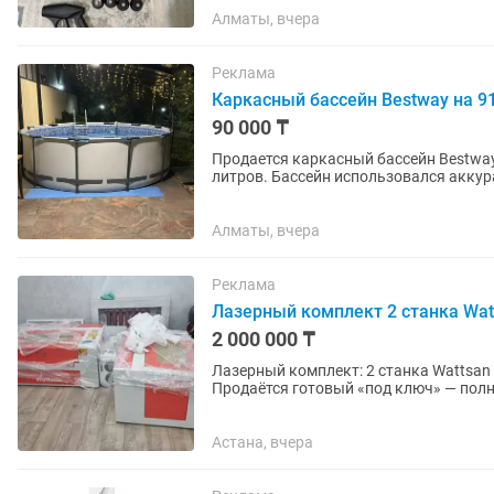
Алматы, вчера
Реклама
Каркасный бассейн Bestway на 9
90 000 ₸
Продается каркасный бассейн Bestway
литров. Бассейн использовался аккуратно один сезон, даже не сезон, а 1 месяц. После
использования был полностью...
Алматы, вчера
Реклама
Лазерный комплект 2 станка Wat
2 000 000 ₸
Лазерный комплект: 2 станка Wattsan 
Продаётся готовый «под ключ» — полн
первого дня. Что входит: • Лазерный...
Астана, вчера