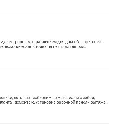
ем,электронным управлением для дома.Отпариватель
телескопическая стойка на ней гладильный
ехники, есть все необходимые материалы с собой,
шланга , демонтаж, установка варочной панели,вытяжек,