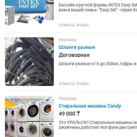
Бассейн круглой формы INTEX Easy Set
вам и вашей семье. "Easy Set" - серия
применения каких-либо...
Алматы, вчера
Реклама
Шланги разные
Договорная
Шланги разные от 6 до 200ки ,гофры 
Алматы, вчера
Реклама
Стиральная машина Candy
49 000 ₸
Это УРАЛЬСК!! Стиральные машины все
ржавчины,работает все функции:греет
имеется,за вашу (машинки...