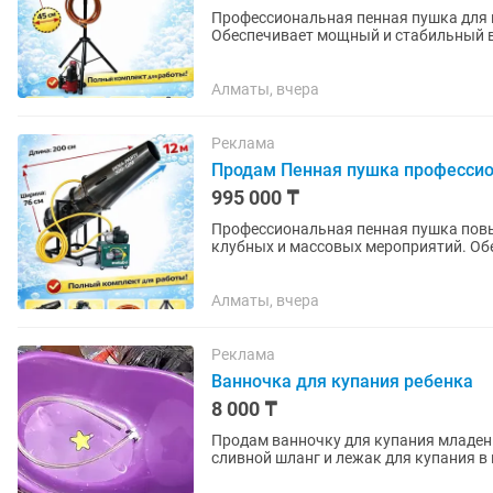
Профессиональная пенная пушка для 
Обеспечивает мощный и стабильный в
использования. ⸻ Характ
Алматы, вчера
Реклама
Продам Пенная пушка профессио
995 000 ₸
Профессиональная пенная пушка повы
клубных и массовых мероприятий. Об
на интенсивную коммерческую...
Алматы, вчера
Реклама
Ванночка для купания ребенка
8 000 ₸
Продам ванночку для купания младенц
сливной шланг и лежак для купания в
и до 6 месяцев. Все в...