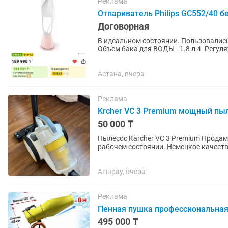
Реклама
Отпариватель Philips GC552/40 б
Договорная
В идеальном состоянии. Пользовались пару раз. 1. Вид - напольный 2. М
Объем бака для ВОДЫ - 1.8 л 4. Регуля
непрерывной работы -...
Астана, вчера
Реклама
Krcher VC 3 Premium мощный пыл
50 000 ₸
Пылесос Kärcher VC 3 Premium Продам мощный и надёжный пылесос Kärcher в отличном
рабочем состоянии. Немецкое качество Без мешков для пыли Хорошая тяга и мощность
Контейнер легко моется Шланг,...
Атырау, вчера
Реклама
Пенная пушка профессиональная 
495 000 ₸