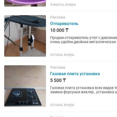
Алматы, вчера
Реклама
Отпариватель
10 000 ₸
Продам отпариватель-утюг с давлени
очень удобен,двойная металлическая 
столик,утюжок,гибкий паровой...
Астана, вчера
Реклама
Газовая плита установка
5 500 ₸
Газовая плита установка всех видов т
замена форсунки жеклер , установка 
стиральная машина,...
Астана, вчера