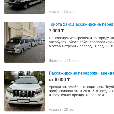
Алматы, 24 июля
Тойота хайс.Пассажирские перево
7 000 ₸
Пассажирские перевозки по городу Ш
автобусах Тойота Хайс. Корпоративн
местам Встречи и проводы Свадьбы и.
Шымкент, 28 июля
Пассажирские перевозки, аренда
от 8 000 ₸
Аренда автомобиля с водителем. Toyota Lan
профессионал стаж 25 л., без вредн
и посуточная аренда. Деловые и...
Алматы, 28 июля