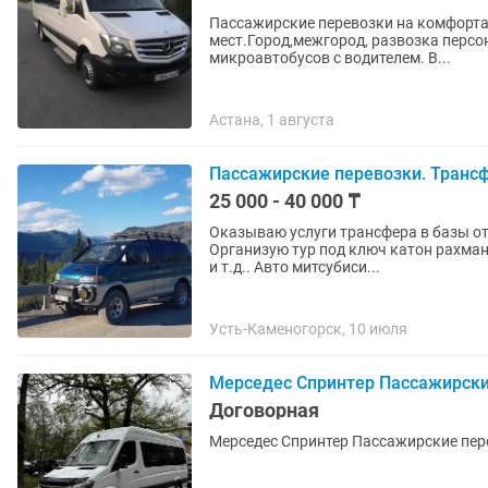
Пассажирские перевозки на комфорта
мест.Город,межгород, развозка персон
микроавтобусов с водителем. В...
Астана, 1 августа
Пассажирские перевозки. Трансф
25 000 - 40 000 ₸
Оказываю услуги трансфера в базы от
Организую тур под ключ катон рахман
и т.д.. Авто митсубиси...
Усть-Каменогорск, 10 июля
Мерседес Спринтер Пассажирски
Договорная
Мерседес Спринтер Пассажирские пер