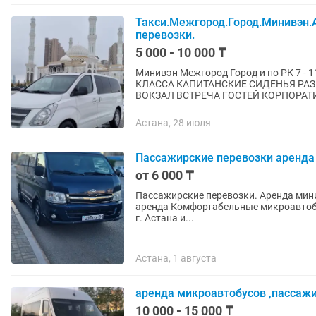
Такси.Межгород.Город.Минивэн.
перевозки.
5 000 - 10 000 ₸
Минивэн Межгород Город и по РК 7 - 11 полноценных посадочных мест МАШИНА БИЗНЕС
КЛАССА КАПИТАНСКИЕ СИДЕНЬЯ РАЗВОЗКА ПЕРСОНАЛА ВСРТЕЧА С АЭРОПОРТА И ЖД
ВОКЗАЛ ВСТРЕЧА ГОСТ
Астана, 28 июля
Пассажирские перевозки аренда 
от 6 000 ₸
Пассажирские перевозки. Аренда минив
аренда Комфортабельные микроавтобусы Toyota Hiace 13-14 мест Пассажирские перевозки по
г. Астана и...
Астана, 1 августа
аренда микроавтобусов ,пассаж
10 000 - 15 000 ₸