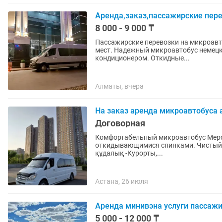
Аренда,заказ,пассажирские пере
8 000 - 9 000 ₸
Пассажирские перевозки на микроавто
мест. Надежный микроавтобус немецк
кондиционером. Откидные...
Алматы, вчера
На заказ аренда микроавтобуса 
Договорная
Комфортабельный микроавтобус Мерседес, 18 мест. Кондиционер. Те
откидывающимися спинками. Чистый аккуратный салон -Го
құдалық -Курорты,...
Астана, 26 июля
Аренда минивэна услуги пассажи
5 000 - 12 000 ₸