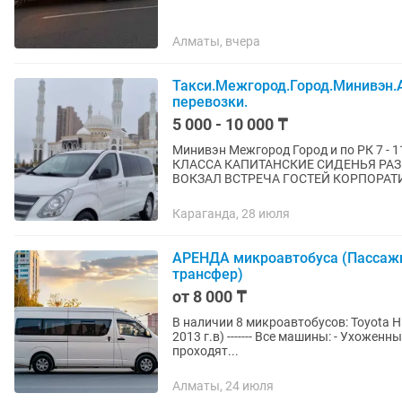
Алматы, вчера
Такси.Межгород.Город.Минивэн.
перевозки.
5 000 - 10 000 ₸
Минивэн Межгород Город и по РК 7 - 11 полноценных посадочных мест МАШИНА БИЗНЕС
КЛАССА КАПИТАНСКИЕ СИДЕНЬЯ РАЗВОЗКА ПЕРСОНАЛА ВСРТЕЧА С АЭРОПОРТА И ЖД
ВОКЗАЛ ВСТРЕЧА ГОСТ
Караганда, 28 июля
АРЕНДА микроавтобуса (Пассажи
трансфер)
от 8 000 ₸
В наличии 8 микроавтобусов: Toyota Hiace - 14 мест (от 2014 г.в ) Mercedes sprinter - 18 мест (от
2013 г.в) ------- Все машины: - Ухоженные, НЕ прокуренные, технически исправные (регулярно
проходят...
Алматы, 24 июля