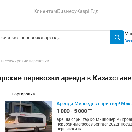
Клиентам
Бизнесу
Kaspi Гид
Мой
Вес
Пассажирские перевозки
рские перевозки аренда в Казахстан
Сортировка
Аренда Мерседес спринтер! Мик
1 000 - 5 000 ₸
аренда спринтер кондиционер микроа
первозкиMersedes Sprinter 2022г пос
перевозки на...