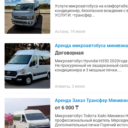
Услуги микроавтобуса на комфортабел
кондиционер, безопасное вождение с в
УСЛУГИ: •трансфер...
Астана, 19 июля
Аренда микроавтобуса минивэна
Договорная
Микроавтобус Hyundai H350 2020года 
Не прокуренный не зашарканный сало
кондиционера и 3 мощные печки....
Алматы, 3 июня
Аренда Заказ Трансфер Минивэн
от 6 000 ₸
Микроавтобус Тойота Хайс Минивэн Н
профессиональный водитель Мерседес Спринтер Автобус Кондиционер Музыка